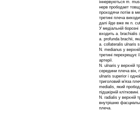
іннервуються m. mus
нерв прободает товщу
проходячи потім в ме
третині плеча виходи
далі йде вже як n. cuta
У медіальній борозні
входить a. brachiali
a. profunda brachii,
a. collateralis ulnaris s
N. medianus у верхній
третині перехрещує ї
артерії.
N. ulnaris у верхній 
середини плеча він, 
ulnaris superior і о
триголовий м'яза пле
medialis, який пробо
підшкірній клітковині.
N. radialis у верхній
внутрішню фасциальн
плеча.