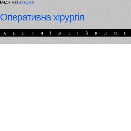
Медичний
довідник
Оперативна хірургія
А
Б
В
Г
Д
Ї
Ж
З
І
Й
К
Л
М
Н