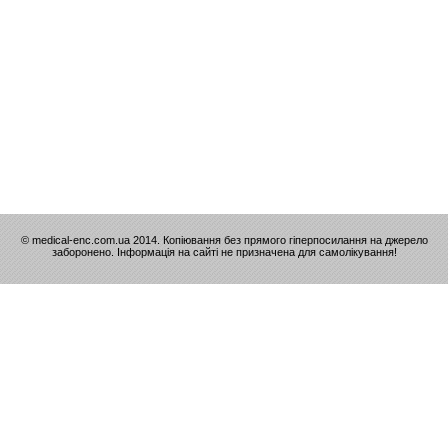
© medical-enc.com.ua 2014. Копіювання без прямого гіперпосилання на джерело
заборонено. Інформація на сайті не призначена для самолікування!