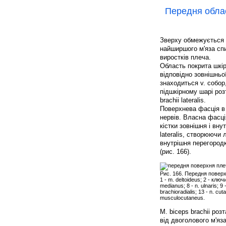
Передня област
Зверху обмежується л
найширшого м'яза спи
виростків плеча.
Область покрита шкіро
відповідно зовнішньої
знаходиться v. собор
підшкірному шарі розт
brachii lateralis.
Поверхнева фасція в 
нервів. Власна фасці
кістки зовнішня і вну
lateralis, створюючи 
внутрішня перегород
(рис. 166).
Рис. 166. Передня поверх
1 - m. deltoideus; 2 - ключиц
medianus; 8 - n. ulnaris; 9 -
brachioradialis; 13 - n. cuta
musculocutaneus.
М. biceps brachii ро
від двоголового м'яза