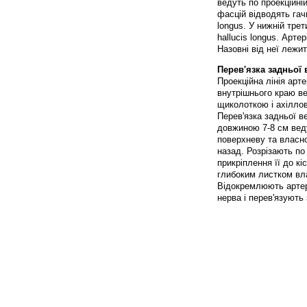
ведуть по проекційній
фасцій відводять гачк
longus. У нижній трети
hallucis longus. Арт
Назовні від неї лежи
Перев'язка задньої 
Проекційна лінія арте
внутрішнього краю ве
щиколоткою і ахілло
Перев'язка задньої ве
довжиною 7-8 см веду
поверхневу та власно
назад. Розрізають по
прикріплення її до кі
глибоким листком вла
Відокремлюють артері
нерва і перев'язують