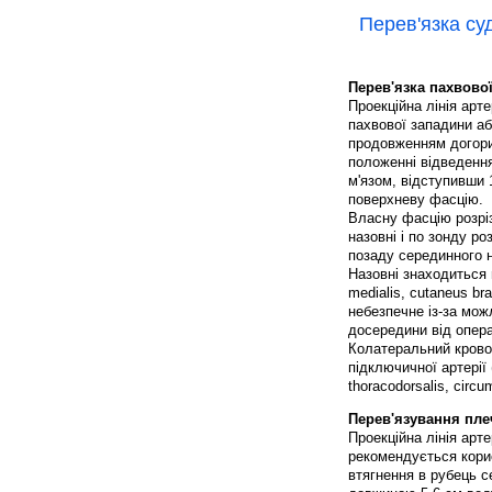
Перев'язка су
Перев'язка пахвової
Проекційна лінія арт
пахвової западини аб
продовженням догори 
положенні відведенн
м'язом, відступивши 1
поверхневу фасцію.
Власну фасцію розрі
назовні і по зонду ро
позаду серединного н
Назовні знаходиться n
medialis, cutaneus bra
небезпечне із-за мож
досередини від опера
Колатеральний кровоо
підключичної артерії (
thoracodorsalis, circu
Перев'язування плеч
Проекційна лінія арт
рекомендується кори
втягнення в рубець с