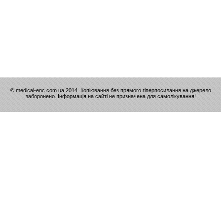
© medical-enc.com.ua 2014. Копіювання без прямого гіперпосилання на джерело
заборонено. Інформація на сайті не призначена для самолікування!