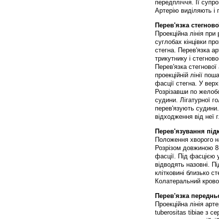
передпліччя. Її супро
Артерію виділяють і 
Перев'язка стегнової
Проекційна лінія при 
суглобах кінцівки пр
стегна. Перев'язка а
трикутнику і стегнов
Перев'язка стегнової
проекційній лінії пош
фасції стегна. У верх
Розрізавши по желобо
судини. Лігатурної г
перев'язують судини.
відходження від неї г
Перев'язування підк
Положення хворого на
Розрізом довжиною 8-
фасції. Під фасцією у
відводять назовні. П
клітковині близько ст
Колатеральний крово
Перев'язка передньо
Проекційна лінія арте
tuberositas tibiae з