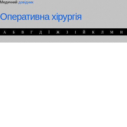
Медичний
довідник
Оперативна хірургія
А
Б
В
Г
Д
Ї
Ж
З
І
Й
К
Л
М
Н