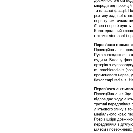
довжиною 5-6 см веду
кпереди від проекційн
та власної фасції. П
розтину задньої стін
нерв тупим гачком в
її вен і перев'язують.
Колатеральний кровоо
гілками ліктьової і п
Перев'язка променев
Проекційна лінія про
Рука знаходиться в п
судини. Власну фасц
артерію з супроводжу
m. brachioradialis (зо
променевого нерва, у 
flexor carpi radialis
Перев'язка ліктьової
Проекційна лінія йде 
відповідає ходу лікть
третині передпліччя р
ліктьового згину з т
медіального краю пер
Розріз шкіри довжиною
передпліччя відтягую
м'язом і поверхневих