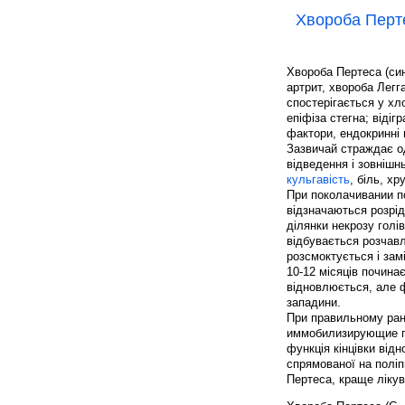
Хвороба Перт
Хвороба Пертеса (си
артрит, хвороба Легга
спостерігається у хл
епіфіза стегна; відіг
фактори, ендокринні
Зазвичай страждає од
відведення і зовнішн
кульгавість
, біль, хр
При поколачивании по
відзначаються розрід
ділянки некрозу голів
відбувається розчав
розсмоктується і зам
10-12 місяців почина
відновлюється, але 
западини.
При правильному рано
иммобилизирующие пов
функція кінцівки від
спрямованої на поліп
Пертеса, краще лікув