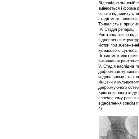
Відповідно зміненій ф
змінюється і форма 
ознаки підвивиху стегн
стадії може виявитис
Тривалість її приблиз
IV. Стадія репарації.
Рентгенологічно відз
відновлення структур
кістки при збереженн
кульшового суглоба.
Чітких меж між цими 
визначення рентгенолог
V. Стадія наслідків 
деформації кульшового
задовільному стані х
кінцівки у кульшовому
деформуючого остеоа
Крім описаного ходу 
своєчасному розпізна
відновлення зовсім п
4).