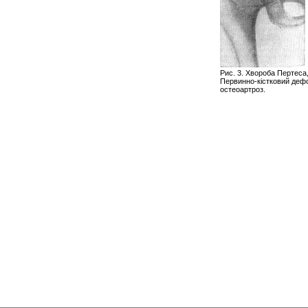
Рис. 3. Хвороба Пертеса,
Первинно-кістковий де
остеоартроз.