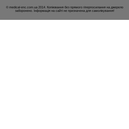
© medical-enc.com.ua 2014. Копіювання без прямого гіперпосилання на джерело
заборонено. Інформація на сайті не призначена для самолікування!