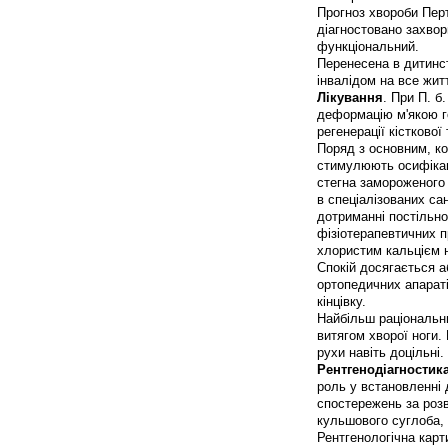
Прогноз хвороби Перт
діагностовано захвор
функціональний.
Перенесена в дитинст
інвалідом на все жит
Лікування
. При П. б
деформацію м'якою го
регенерації кісткової
Поряд з основним, ко
стимулюють осифікац
стегна замороженого 
в спеціалізованих сан
дотриманні постільно
фізіотерапевтичних 
хлористим кальцієм н
Спокій досягається а
ортопедичних апараті
кінцівку.
Найбільш раціональн
витягом хворої ноги.
рухи навіть доцільні
Рентгенодіагностик
роль у встановленні 
спостережень за розв
кульшового суглоба, 
Рентгенологічна карт