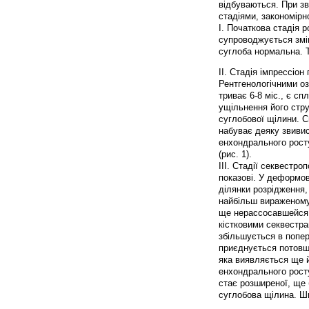
відбуваються. При зв
стадіями, закономірн
I. Початкова стадія р
супроводжується змін
суглоба нормальна. Тр
II. Стадія імпрессіон
Рентгенологічними оз
триває 6-8 міс., є сп
ущільнення його стру
суглобової щілини. 
набуває деяку звивис
енхондрального росту
(рис. 1).
III. Стадії секвестр
показові. У деформов
ділянки розрідження,
найбільш вираженому 
ще нерассосавшейся 
кістковими секвестра
збільшується в попер
приєднується потовще
яка виявляється ще й
енхондрального росту
стає розширеної, ще
суглобова щілина. Ши