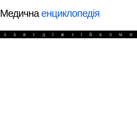
Медична
енциклопедія
А
Б
В
Г
Д
Ї
Ж
З
І
Й
К
Л
М
Н