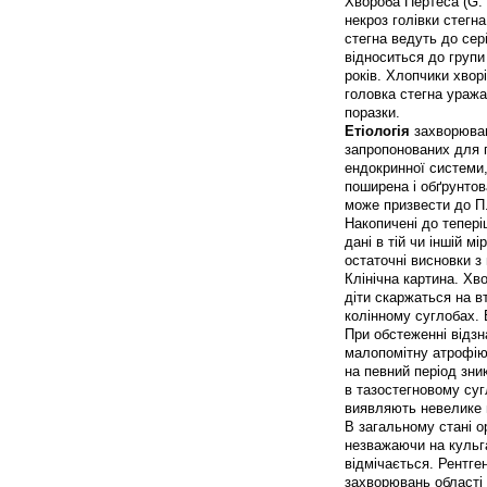
Хвороба Пертеса (G. 
некроз голівки стегн
стегна ведуть до сер
відноситься до групи
років. Хлопчики хворі
головка стегна уража
поразки.
Етіологія
захворюван
запропонованих для п
ендокринної системи,
поширена і обґрунтов
може призвести до П.
Накопичені до тепері
дані в тій чи іншій 
остаточні висновки з 
Клінічна картина. Хв
діти скаржаться на вт
колінному суглобах. 
При обстеженні відзн
малопомітну атрофію 
на певний період зни
в тазостегновому суг
виявляють невелике в
В загальному стані о
незважаючи на кульга
відмічається. Рентге
захворювань області