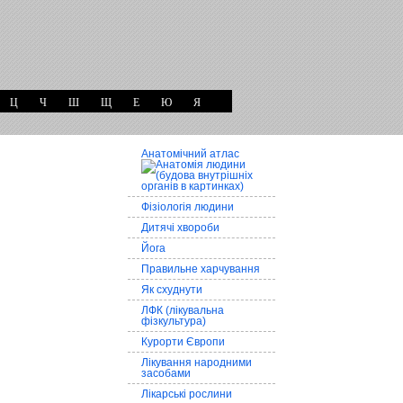
Ц
Ч
Ш
Щ
Е
Ю
Я
Анатомічний атлас
Фізіологія людини
Дитячі хвороби
Йога
Правильне харчування
Як схуднути
ЛФК (лікувальна
фізкультура)
Курорти Європи
Лікування народними
засобами
Лікарські рослини