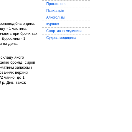
Проктологія
Психіатрія
Алкоголізм
ропоподібна рідина,
Куріння
ду - 1 частина,
Спортивна медицина
начають при бронхітах
Судова медицина
. Дорослим - 1
и на день.
 складу якого
 калію бромід, сироп
оматним запахом і
юваннях верхніх
/2 чайної до 1
 р. Див. також