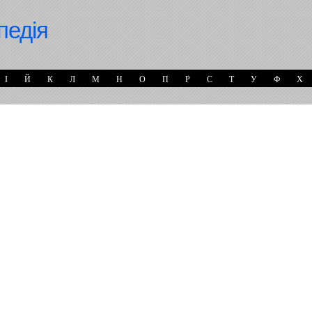
педія
І
Й
К
Л
М
Н
О
П
Р
С
Т
У
Ф
Х