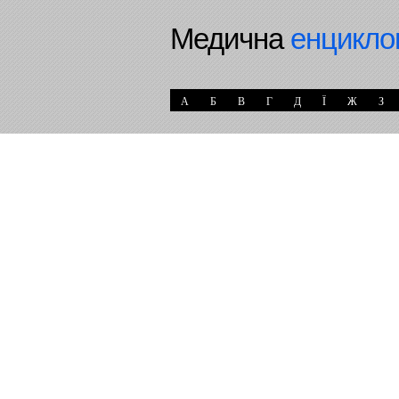
Медична
енцикло
А
Б
В
Г
Д
Ї
Ж
З