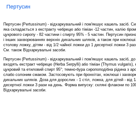
Пертусин
Пертусин (Pertussinum) - відхаркувальний і пом'якшує кашель засіб. Си
яка складається з екстракту чебрецю або тіміан -12 частин, калію бромі
цукрового сиропу - 82 частини і спирту 95% - 5 частин. Пертусин приз
і інших захворюваннях верхніх дихальних шляхів, а також при коклюші
столову ложку, дітям - від 1/2 чайної ложки до 1 десертної ложки 3 раз
См. також Відхаркувальні засоби.
Пертусин (Pertussinum) - відхаркувальний і пом'якшує кашель засіб, до
входять екстракт чебрецю (Herba Serpylli) або тіміан (Thymus vulgaris),
цукровий та етиловий спирт 95°; темно-бура сиропоподібна рідина з ар
слабо солоним смаком. Застосовують при бронхітах, коклюші і захвор
дихальних шляхів. Доза для дорослих - 1 стіл, ложка, для дітей - від 1
десертної ложки 3 рази на день. Форма випуску: скляні флакони по 100
Відхаркувальні засоби.