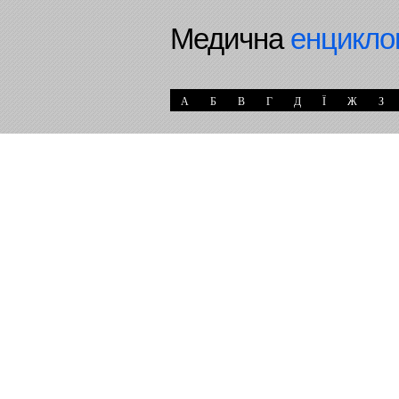
Медична
енцикло
А
Б
В
Г
Д
Ї
Ж
З