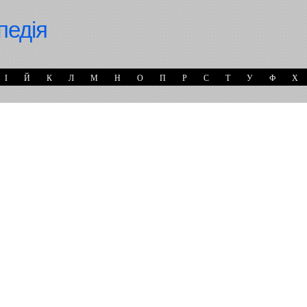
педія
І
Й
К
Л
М
Н
О
П
Р
С
Т
У
Ф
Х