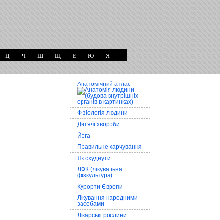
Ц
Ч
Ш
Щ
Е
Ю
Я
Анатомічний атлас
Фізіологія людини
Дитячі хвороби
Йога
Правильне харчування
Як схуднути
ЛФК (лікувальна
фізкультура)
Курорти Європи
Лікування народними
засобами
Лікарські рослини