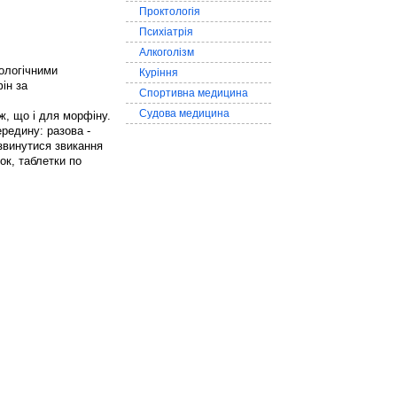
Проктологія
Психіатрія
Алкоголізм
кологічними
Куріння
ін за
Спортивна медицина
Судова медицина
ж, що і для морфіну.
ередину: разова -
озвинутися звикання
ок, таблетки по