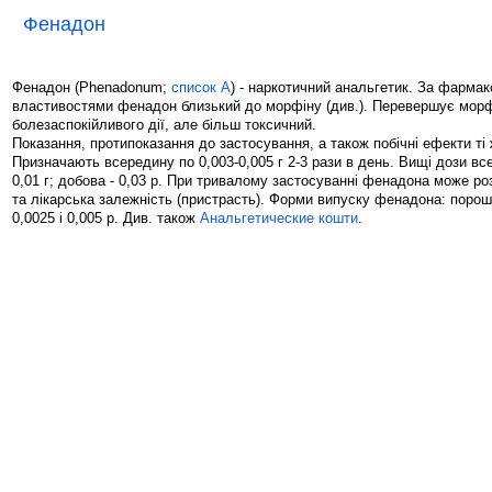
Фенадон
Фенадон (Phenadonum;
список А
) - наркотичний анальгетик. За фарма
властивостями фенадон близький до морфіну (див.). Перевершує морф
болезаспокійливого дії, але більш токсичний.
Показання, протипоказання до застосування, а також побічні ефекти ті 
Призначають всередину по 0,003-0,005 г 2-3 рази в день. Вищі дози вс
0,01 г; добова - 0,03 р. При тривалому застосуванні фенадона може р
та лікарська залежність (пристрасть). Форми випуску фенадона: порош
0,0025 і 0,005 р. Див. також
Анальгетические кошти
.