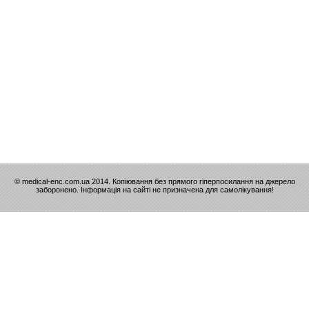
© medical-enc.com.ua 2014. Копіювання без прямого гіперпосилання на джерело
заборонено. Інформація на сайті не призначена для самолікування!