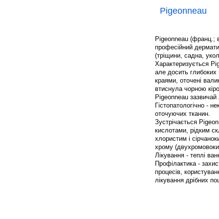
Pigeonneau
Pigeonneau (франц.; в
професійний дерматит
(тріщини, садна, уко
Характеризується Pig
але досить глибоких 
краями, оточені вали
втиснула чорною кіро
Pigeonneau зазвичай 
Гістопатологічно - не
оточуючих тканин.
Зустрічається Pigeon
кислотами, рідким ск
хлористим і сірчанок
хрому (двухромовокис
Лікування - теплі в
Профілактика - захис
процесів, користуван
лікування дрібних по