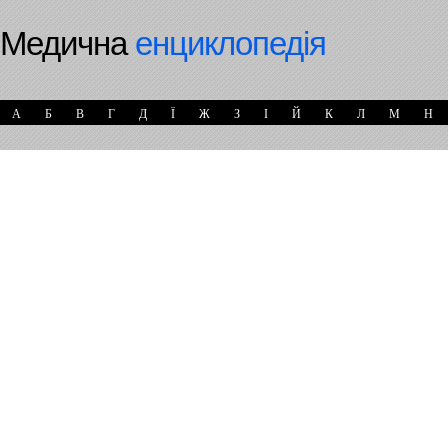
Медична
енциклопедія
А
Б
В
Г
Д
Ї
Ж
З
І
Й
К
Л
М
Н