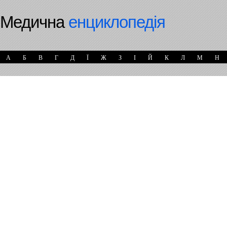
Медична
енциклопедія
А
Б
В
Г
Д
Ї
Ж
З
І
Й
К
Л
М
Н