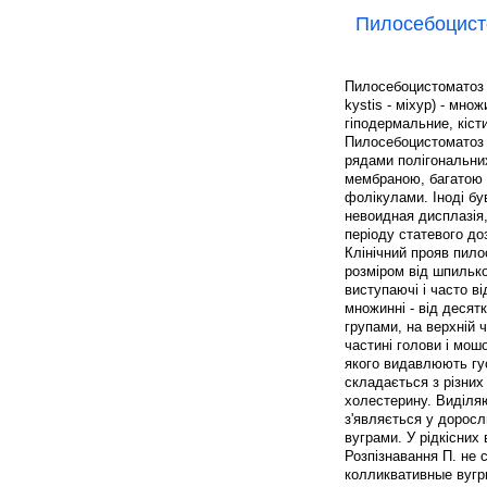
Пилосебоцист
Пилосебоцистоматоз (p
kystis - міхур) - мн
гіподермальние, кіст
Пилосебоцистоматоз -
рядами полігональних
мембраною, багатою 
фолікулами. Іноді бу
невоидная дисплазія,
періоду статевого доз
Клінічний прояв пилос
розміром від шпилько
виступаючі і часто в
множинні - від десят
групами, на верхній 
частині голови і мош
якого видавлюють гус
складається з різних
холестерину. Виділя
з'являється у доросл
вуграми. У рідкісних
Розпізнавання П. не 
колликвативные вугри