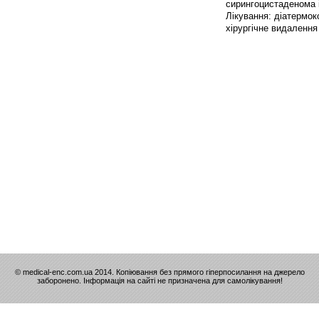
сирингоцистаденома 
Лікування: діатермоко
хірургічне видалення
© medical-enc.com.ua 2014. Копіювання без прямого гіперпосилання на джерело
заборонено. Інформація на сайті не призначена для самолікування!