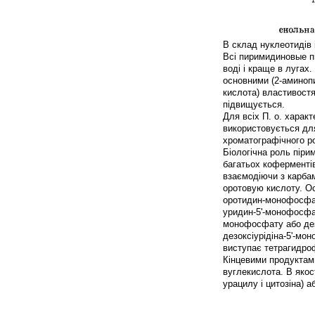
В склад нуклеотидів 
Всі пиримидиновые пі
воді і краще в лугах
основними (2-аминоп
кислота) властивостя
підвищується.
Для всіх П. о. харак
використовується для 
хроматографічного ро
Біологічна роль піри
багатьох коферментів 
взаємодіючи з карба
оротовую кислоту. О
оротидин-монофосфат
уридин-5'-монофосфа
монофосфату або де
дезоксіурідіна-5'-мо
виступає тетрагидро
Кінцевими продуктами
вуглекислота. В якос
урацилу і цитозіна) 