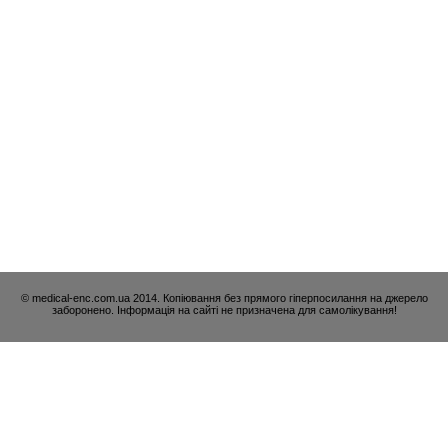
© medical-enc.com.ua 2014. Копіювання без прямого гіперпосилання на джерело
заборонено. Інформація на сайті не призначена для самолікування!