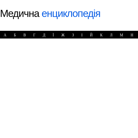
Медична
енциклопедія
А
Б
В
Г
Д
Ї
Ж
З
І
Й
К
Л
М
Н