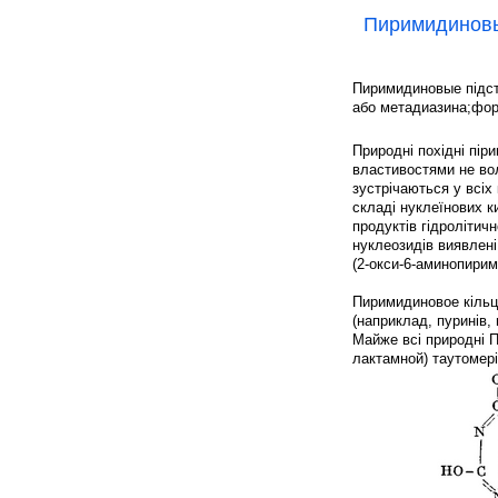
Пиримидиновы
Пиримидиновые підста
або метадиазина;фо
Природні похідні пір
властивостями не во
зустрічаються у всіх 
складі нуклеїнових к
продуктів гідролітичн
нуклеозидів виявлені 
(2-окси-6-аминопири
Пиримидиновое кільц
(наприклад, пуринів, 
Майже всі природні П
лактамной) таутомері