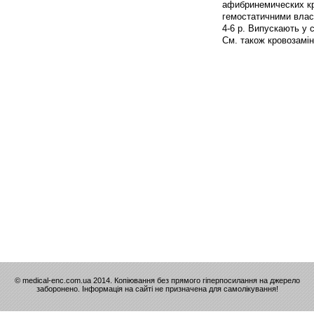
афибринемических кро
гемостатичними влас
4-6 р. Випускають у 
См. також кровозамін
© medical-enc.com.ua 2014. Копіювання без прямого гіперпосилання на джерело
заборонено. Інформація на сайті не призначена для самолікування!