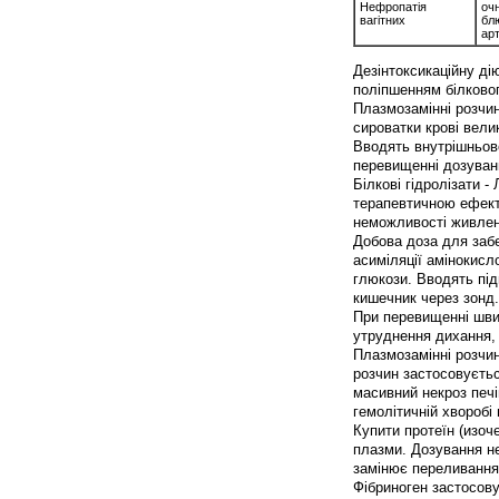
Нефропатія
очн
вагітних
бл
ар
Дезінтоксикаційну дію
поліпшенням білковог
Плазмозамінні розчин
сироватки крові вели
Вводять внутрішньове
перевищенні дозуван
Білкові гідролізати -
терапевтичною ефекти
неможливості живленн
Добова доза для забе
асиміляції амінокисл
глюкози. Вводять підш
кишечник через зонд.
При перевищенні швид
утруднення дихання, 
Плазмозамінні розчин
розчин застосовуєтьс
масивний некроз печі
гемолітичній хворобі
Купити протеїн (изоч
плазми. Дозування н
замінює переливання
Фібриноген застосову