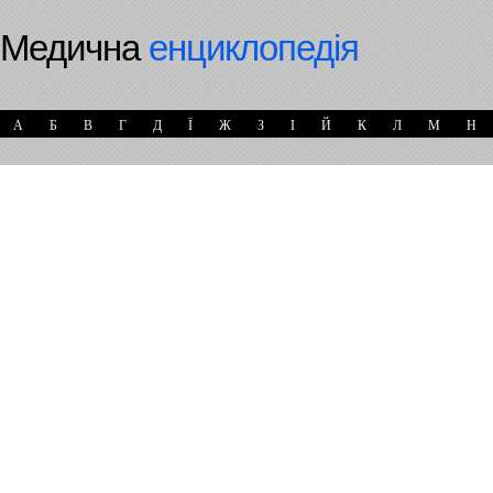
Медична
енциклопедія
А
Б
В
Г
Д
Ї
Ж
З
І
Й
К
Л
М
Н