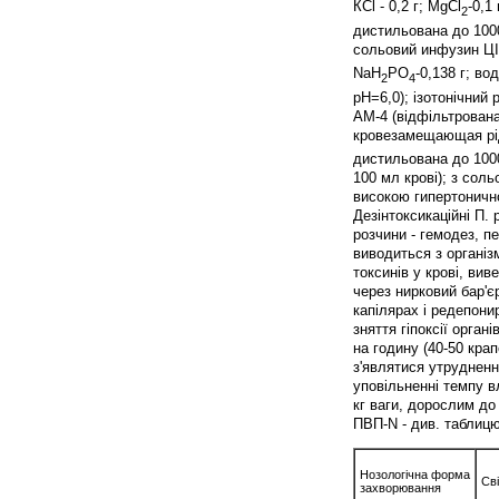
КCl - 0,2 г; MgCl
-0,1
2
дистильована до 1000
сольовий инфузин ЦІПК
NaH
PO
-0,138 г; в
2
4
рН=6,0); ізотонічний 
АМ-4 (відфільтрована
кровезамещающая рідин
дистильована до 1000
100 мл крові); з сол
високою гипертоничн
Дезінтоксикаційні П.
розчини - гемодез, п
виводиться з організ
токсинів у крові, вив
через нирковий бар'є
капілярах і редепони
зняття гіпоксії орган
на годину (40-50 кра
з'являтися утрудненн
уповільненні темпу в
кг ваги, дорослим до
ПВП-N - див. таблицю
Нозологічна форма
Св
захворювання