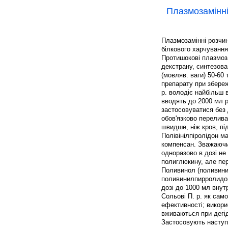
Плазмозамінні
Плазмозамінні розчин
білкового харчування
Протишокові плазмоз
декстрану, синтезова
(мовляв. ваги) 50-60
препарату при збереже
р. володіє найбільш
вводять до 2000 мл p
застосовуватися без 
обов'язково перелива
швидше, ніж кров, пі
Полівінілпіролідон ма
компенсан. Зважаючи
одноразово в дозі н
полиглюкину, але пе
Поливинол (поливини
поливинилпирролидону
дозі до 1000 мл внут
Сольові П. р. як сам
ефективності; викори
вживаються при дегід
Застосовують наступн