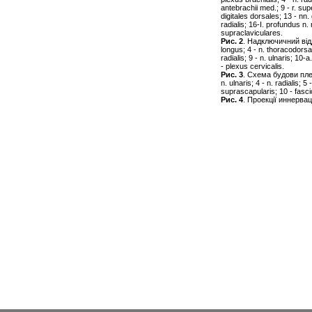
antebrachii med.; 9 - r. supe
digitales dorsales; 13 - nn.
radialis; 16-I. profundus n. 
supraclaviculares.
Рис
. 2
. Надключичний відді
longus; 4 - n. thoracodorsal
radialis; 9 - n. ulnaris; 10
- plexus cervicalis.
Рис
. 3
. Схема будови плечо
n. ulnaris; 4 - n. radialis; 5
suprascapularis; 10 - fasci
Рис. 4
. Проекції иннервац