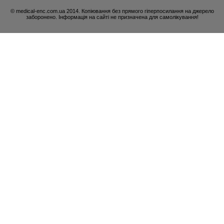
© medical-enc.com.ua 2014. Копіювання без прямого гіперпосилання на джерело
заборонено. Інформація на сайті не призначена для самолікування!