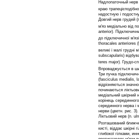
Надлопаточный нерв (
краю трапецієподібног
надостную і подостную
Довгий нерв грудей (n
м'яз медіально від п
anterior). Підключичн
до підключичної м'язі
thoracales anteriores
великі і малі грудні 
subscapularis) відбув
teres major). Грудо-с
Впроваджується в широ
Три пучка підключичн
(fasciculus medialis, 
відрізняються значн
починаються ліктьовий
медіальний шкірний не
корінець серединного
серединного нерва і 
нерви (цветн. рис. 3).
Ліктьовий нерв (n. ul
Розташований ближче
кисті, віддає шкірні 
глибокої гілками, инн
протиставляє м'язи ве