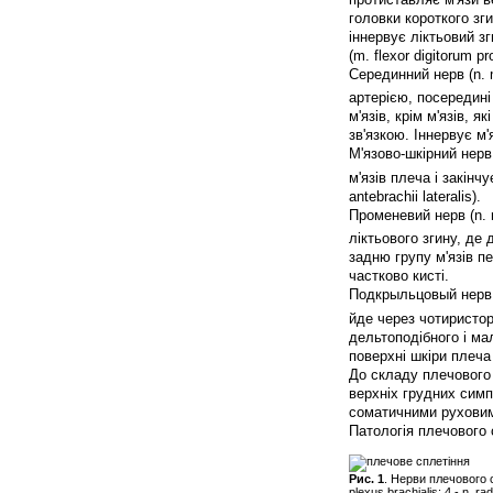
головки короткого зги
іннервує ліктьовий зги
(m. flexor digitorum pr
Серединний нерв (n. 
артерією, посередині
м'язів, крім м'язів, 
зв'язкою. Іннервує м'
М'язово-шкірний нерв
м'язів плеча і закінч
antebrachii lateralis).
Променевий нерв (n. r
ліктьового згину, де 
задню групу м'язів п
частково кисті.
Подкрыльцовый нерв (n
йде через чотиристор
дельтоподібного і мало
поверхні шкіри плеча 
До складу плечового с
верхніх грудних симп
соматичними руховими
Патологія плечового 
Рис. 1
. Нерви плечового спл
plexus brachialis; 4 - n. ra