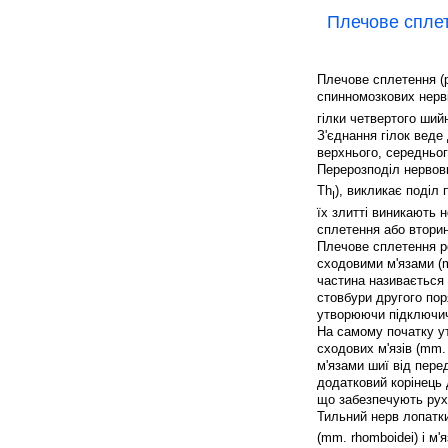
Плечове спле
Плечове сплетення (p
спинномозкових нерві
гілки четвертого ший
З'єднання гілок веде
верхнього, середнього 
Перерозподіл нервов
Th
), викликає поділ 
I
їх злитті виникають 
сплетення або вторин
Плечове сплетення р
сходовими м'язами (m
частина називається н
стовбури другого по
утворюючи підключичну
На самому початку ут
сходових м'язів (mm. 
м'язами шиї від пере
додатковий корінець 
що забезпечують рухи
Тильний нерв лопатки 
(mm. rhomboidei) і м'