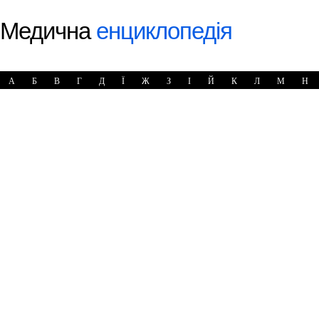
Медична
енциклопедія
А
Б
В
Г
Д
Ї
Ж
З
І
Й
К
Л
М
Н