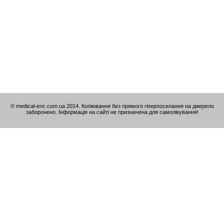
© medical-enc.com.ua 2014. Копіювання без прямого гіперпосилання на джерело
заборонено. Інформація на сайті не призначена для самолікування!