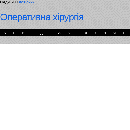
Медичний
довідник
Оперативна хірургія
А
Б
В
Г
Д
Ї
Ж
З
І
Й
К
Л
М
Н