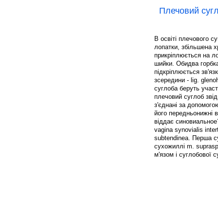
Плечовий сугло
В освіті плечового с
лопатки, збільшена х
прикріплюється на ло
шийки. Обидва горбка
підкріплюється зв'язка
зсередини - lig. gleno
суглоба беруть участ
плечовий суглоб звід
з'єднані за допомого
його передньонижні в
віддає синовиальное?
vagina synovialis int
subtendinea. Перша 
сухожиллі m. suprasp
м'язом і суглобової 