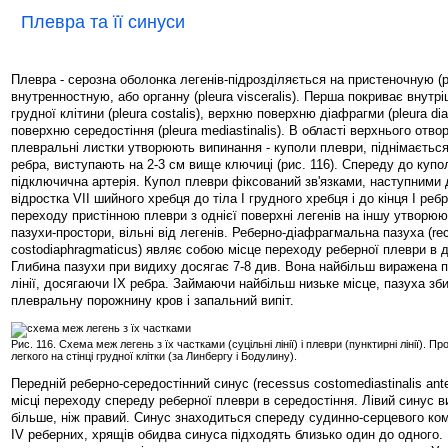
Плевра та її синуси
Плевра - серозна оболонка легенів-підрозділяється на пристеночную (pleu
внутренностную, або органну (pleura visceralis). Перша покриває внут
грудної клітини (pleura costalis), верхню поверхню діафрагми (pleura dia
поверхню середостіння (pleura mediastinalis). В області верхнього отвор
плевральні листки утворюють випинання - куполи плеври, піднімається
ребра, виступають на 2-3 см вище ключиці (рис. 116). Спереду до куп
підключична артерія. Купол плеври фіксований зв'язками, наступними 
відростка VII шийного хребця до тіла I грудного хребця і до кінця I реб
переходу пристінною плеври з однієї поверхні легенів на іншу утворю
пазухи-простори, вільні від легенів. Реберно-діафрагмальна пазуха (re
costodiaphragmaticus) являє собою місце переходу реберної плеври в 
Глибина пазухи при видиху досягає 7-8 див. Вона найбільш виражена п
лінії, досягаючи IX ребра. Займаючи найбільш низьке місце, пазуха зб
плевральну порожнину кров і запальний випіт.
Рис. 116. Схема меж легень з їх частками (суцільні лінії) і плеври (пунктирні лінії). П
легкого на стінці грудної клітки (за Линбергу і Бодулину).
Передній реберно-середостінний синус (recessus costomediastinalis ant
місці переходу спереду реберної плеври в середостіння. Лівий синус
більше, ніж правий. Синус знаходиться спереду судинно-серцевого комп
IV реберних, хрящів обидва синуса підходять близько один до одного.