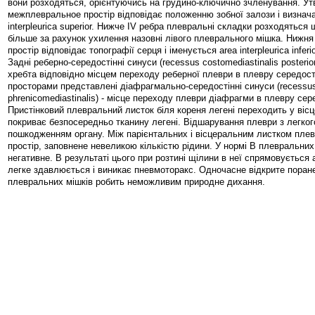
вони розходяться, орієнтуючись на грудино-ключично зчленування. У
межплевральное простір відповідає положенню зобної залози і визнача
interpleurica superior. Нижче IV ребра плевральні складки розходяться
більше за рахунок ухилення назовні лівого плеврального мішка. Ниж
простір відповідає топографії серця і іменується area interpleurica inferio
Задні реберно-середостінні синуси (recessus costomediastinalis posterio
хребта відповідно місцем переходу реберної плеври в плевру середос
просторами представлені діафрагмально-середостінні синуси (recessu
phrenicomediastinalis) - місце переходу плеври діафрагми в плевру сер
Пристінковий плевральний листок біля кореня легені переходить у віс
покриває безпосередньо тканину легені. Відшарування плеври з легкого
пошкодженням органу. Між парієнтальних і вісцеральним листком плев
простір, заповнене невеликою кількістю рідини. У нормі В плевральних
негативне. В результаті цього при розтині щілини в неї спрямовується
легке здавлюється і виникає пневмоторакс. Одночасне відкрите поран
плевральних мішків робить неможливим природне дихання.