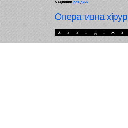
Медичний
довідник
Оперативна хірур
А
Б
В
Г
Д
Ї
Ж
З