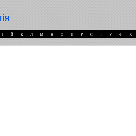
гія
І
Й
К
Л
М
Н
О
П
Р
С
Т
У
Ф
Х