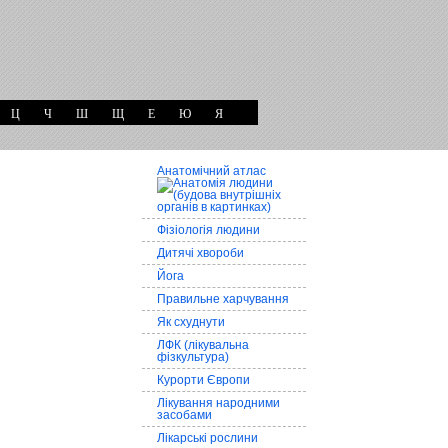
Ц
Ч
Ш
Щ
Е
Ю
Я
Анатомічний атлас
Фізіологія людини
Дитячі хвороби
Йога
Правильне харчування
Як схуднути
ЛФК (лікувальна
фізкультура)
Курорти Європи
Лікування народними
засобами
Лікарські рослини