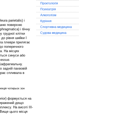
Проктологія
Психіатрія
Алкоголізм
ra parietalis) і
Куріння
рішню поверхню
Спортивна медицина
phragmatica) і бічну
Судова медицина
у грудної клітки
 до рівня шийки I
ола плеври прилягає
до поперечного
ра. На місцях
ються синуси або
cessus
діафрагмальну.
о задній пахвовій
ирає спливала в
роекція чотирьох зон
erior) формується на
 виражений дещо
лексу. На висоті III-
 Вище цього місця