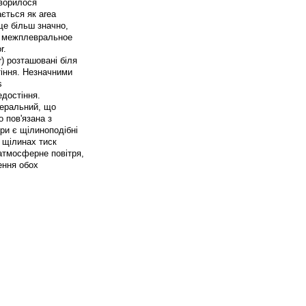
творилося
ється як area
 ще більш значно,
ня межплевральное
r.
r) розташовані біля
тіння. Незначними
s
едостіння.
церальний, що
 пов'язана з
ри є щілиноподібні
 щілинах тиск
 атмосферне повітря,
ення обох