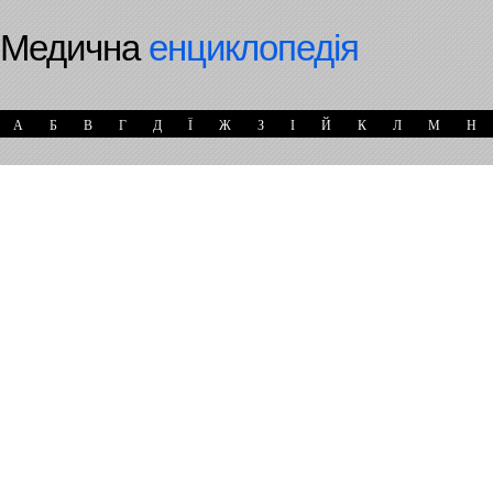
Медична
енциклопедія
А
Б
В
Г
Д
Ї
Ж
З
І
Й
К
Л
М
Н