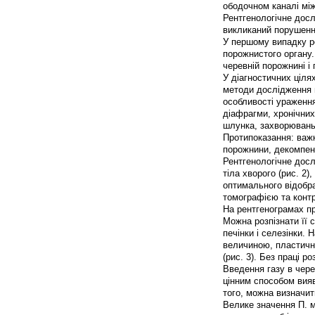
ободочном каналі між 
Рентгенологічне досл
викликаний порушення
У першому випадку р
порожнистого органу.
черевній порожнині і
У діагностичних ціля
методи дослідження н
особливості ураження
діафрагми, хронічних 
шлунка, захворювань 
Протипоказання: важк
порожнини, декомпенс
Рентгенологічне досл
тіла хворого (рис. 2)
оптимального відобра
томографією та контр
На рентгенограмах п
Можна розпізнати її с
печінки і селезінки. 
величиною, пластично
(рис. 3). Без праці р
Введення газу в чер
цінним способом вияв
того, можна визначит
Велике значення П. м