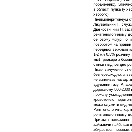
пораненнях). Клінічн
в області пупка (у хв
хворого).
Пневмоперитонеум с
Лікувальний П. служи
Діагностичний П. зас
рентгенологічному д
сечовому міхурі і о
поворотом на правий б
передньої верхньої кл
1-2 мл 0,5% розчину н
мм) троакара з боков
стінки і відповідно 
Після вилучення стил
безперешкодно, а вве
не випливає назад, з
вдування газу. Апар
дорослому 800-2000 м
проколу ускладнення 
кровотечею, перитон
може служити виділен
Рентгенологічна карт
рентгенологічному до
При зміні положення 
займаючи найбільш ви
збирається переважно