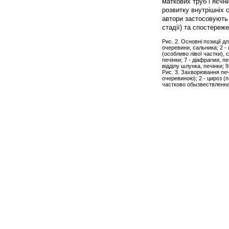
маткових труб і яєчн
розвитку внутрішніх с
автори застосовують 
стадії) та спостереж
Рис. 2. Основні позиції 
очеревини, сальника; 2 - п
(особливо лівої частки), с
печінки; 7 - діафрагми, п
відділу шлунка, печінки; 9
Рис. 3. Захворювання печ
очеревиною); 2 - цироз (п
частково обызвествленная