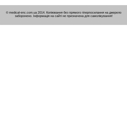
© medical-enc.com.ua 2014. Копіювання без прямого гіперпосилання на джерело
заборонено. Інформація на сайті не призначена для самолікування!