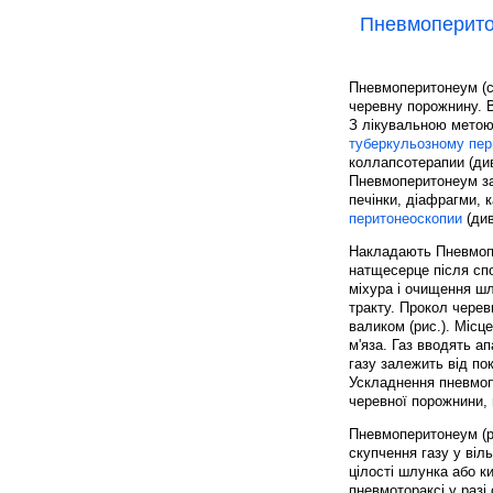
Пневмоперит
Пневмоперитонеум (с
черевну порожнину. 
З лікувальною метою
туберкульозному пери
коллапсотерапии (див
Пневмоперитонеум з
печінки, діафрагми, 
перитонеоскопии
(див
Накладають Пневмоп
натщесерце після сп
міхура і очищення ш
тракту. Прокол черев
валиком (рис.). Місц
м'яза. Газ вводять 
газу залежить від по
Ускладнення пневмоп
черевної порожнини, 
Пневмоперитонеум (pne
скупчення газу у віл
цілості шлунка або к
пневмотораксі у раз