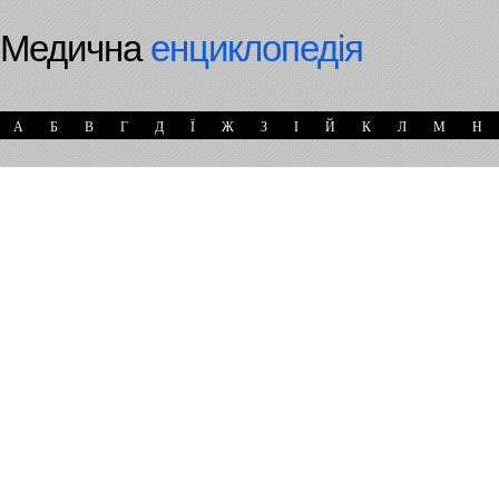
Медична
енциклопедія
А
Б
В
Г
Д
Ї
Ж
З
І
Й
К
Л
М
Н