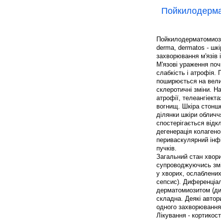
Пойкилодерма
Пойкилодерматомиозит 
derma, dermatos - шкі
захворювання м'язів 
М'язові ураження поч
слабкість і атрофія. 
поширюється на велик
склеротичні зміни. Н
атрофії, телеангіект
вогнищ. Шкіра стонш
ділянки шкіри обличч
спостерігається відкл
дегенерація колагено
периваскулярний інфі
пучків.
Загальний стан хвор
супроводжуючись змі
у хворих, ослаблени
сепсис). Диференціал
дерматомиозитом (ди
складна. Деякі авто
одного захворювання.
Лікування - кортикост