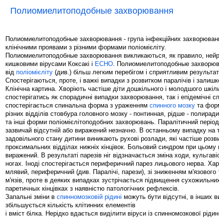
Полиомиелитоподобные захворювання
Полиомиелитоподобные захворювання - група інфекційних захворювань
клінічними проявами з різними формами поліомієліту.
Полиомиелитоподобные захворювання викликаються, як правило, ней
кишковими вірусами Коксакі і
ECHO
. Полиомиелитоподобные захворюв
від
поліомієліту
(див.) більш легким перебігом і сприятливим результа
Спостерігаються, проте, і важкі випадки з розвитком паралічів і зали
Клінічна картина. Хворіють частіше діти дошкільного і молодшого шкіл
спостерігатись як спорадичні випадки захворювання, так і епідемічні с
спостерігається спинальна форма з ураженням
спинного мозку
та фор
різних відділів стовбура головного мозку - понтинная, рідше - полира
та інші форми поліомієлітоподобних захворювань. Паралітичний періо
зазвичай відсутній або виражений незначно. В останньому випадку на т
задовільного стану дитини виникають рухові розлади, які частіше роз
проксимальних відділах нижніх кінцівок. Больовий синдром при цьому 
виражений. В результаті парезів ніг відзначається зміна ходи, кульгаві
ногах. Іноді спостерігається периферичний парез лицьового нерва. Хар
млявий, периферичний (див. Паралічі, парези), зі зниженням м'язового
м'язів, проте в деяких випадках зустрічається підвищення сухожильни
паретичных кінцівках з наявністю патологічних рефлексів.
Запальні зміни в
спинномозковій рідині
можуть бути відсутні, в інших 
збільшується кількість клітинних елементів
і вміст білка. Нерідко вдається виділити віруси із спинномозкової рідин