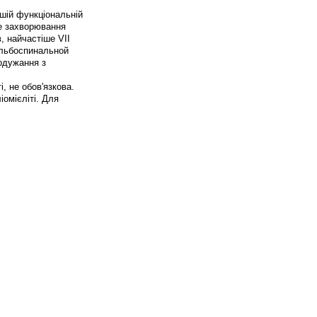
ошій функціональній
ые захворювання
, найчастіше VII
ульбоспинальной
 одужання з
і, не обов'язкова.
іомієліті. Для