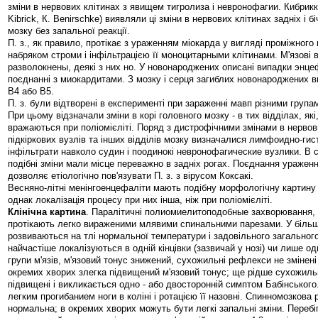
зміни в нервових клітинах з явищем тигролиза і невронофагии. Кибрикк
Kibrick, К. Benirschke) виявляли ці зміни в нервових клітинах задніх і б
мозку без запальної реакції.
П. з., як правило, протікає з ураженням міокарда у вигляді проміжного 
набряком строми і інфільтрацією її моноцитарными клітинами. М'язові 
разволокнены, деякі з них но. У новонароджених описані випадки энц
поєднанні з миокардитами. З мозку і серця загиблих новонароджених ви
В4 або В5.
П. з. були відтворені в експерименті при зараженні мавп різними групам
При цьому відзначали зміни в корі головного мозку - в тих відділах, які
вражаються при поліомієліті. Поряд з дистрофічними змінами в нервов
підкіркових вузлів та інших відділів мозку визначалися лимфоидно-ги
інфільтрати навколо судин і поодинокі невронофагические вузлики. В 
подібні зміни мали місце переважно в задніх рогах. Поєднання ураженн
дозволяє етіологічно пов'язувати П. з. з вірусом Коксакі.
Весняно-літні менінгоенцефаліти мають подібну морфологічну картину 
однак локалізація процесу при них інша, ніж при поліомієліті.
Клінічна картина
. Паралітичні полиомиелитоподобные захворювання, 
протікають легко вираженими млявими спинальними парезами. У більшо
розвиваються на тлі нормальної температури і задовільного загальног
найчастіше локалізуються в одній кінцівки (зазвичай у нозі) чи лише од
групи м'язів, м'язовий тонус знижений, сухожильні рефлекси не змінені
окремих хворих злегка підвищений м'язовий тонус; ще рідше сухожил
підвищені і викликається одно - або двосторонній симптом Бабінського
легким прогибанием ноги в коліні і ротацією її назовні. Спинномозкова 
нормальна; в окремих хворих можуть бути легкі запальні зміни. Перебі