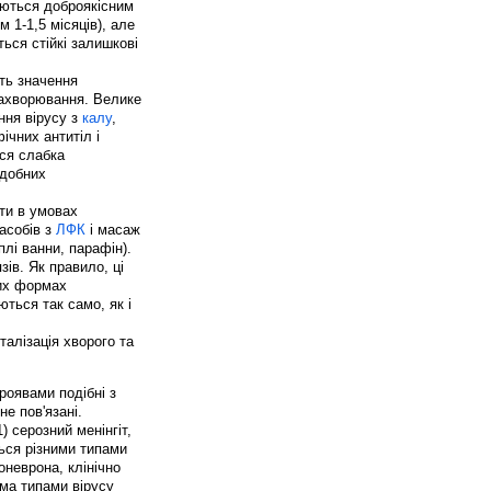
уються доброякісним
 1-1,5 місяців), але
ться стійкі залишкові
ть значення
 захворювання. Велике
ння вірусу з
калу
,
ічних антитіл і
ься слабка
одобних
ти в умовах
асобів з
ЛФК
і масаж
еплі ванни, парафін).
ів. Як правило, ці
них формах
ться так само, як і
талізація хворого та
роявами подібні з
не пов'язані.
 серозний менінгіт,
ься різними типами
оневрона, клінічно
ма типами вірусу