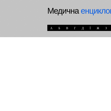
Медична
енцикло
А
Б
В
Г
Д
Ї
Ж
З