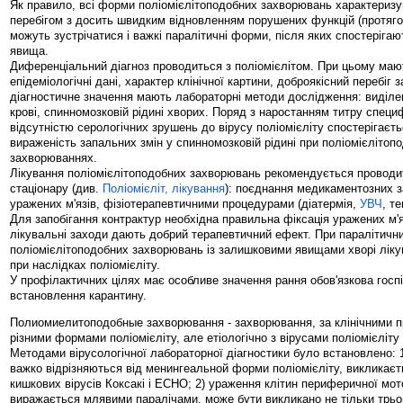
Як правило, всі форми поліомієлітоподобних захворювань характериз
перебігом з досить швидким відновленням порушених функцій (протягом
можуть зустрічатися і важкі паралітичні форми, після яких спостерігаю
явища.
Диференціальний діагноз проводиться з поліомієлітом. При цьому маю
епідеміологічні дані, характер клінічної картини, доброякісний перебіг
діагностичне значення мають лабораторні методи дослідження: виділе
крові, спинномозковій рідині хворих. Поряд з наростанням титру специф
відсутністю серологічних зрушень до вірусу поліомієліту спостерігаєт
вираженість запальних змін у спинномозковій рідині при поліомієлітоп
захворюваннях.
Лікування поліомієлітоподобних захворювань рекомендується проводи
стаціонару (див.
Поліомієліт, лікування
): поєднання медикаментозних з
уражених м'язів, фізіотерапевтичними процедурами (діатермія,
УВЧ
, т
Для запобігання контрактур необхідна правильна фіксація уражених м'яз
лікувальні заходи дають добрий терапевтичний ефект. При паралітич
поліомієлітоподобних захворювань із залишковими явищами хворі лікую
при наслідках поліомієліту.
У профілактичних цілях має особливе значення рання обов'язкова госпі
встановлення карантину.
Полиомиелитоподобные захворювання - захворювання, за клінічними п
різними формами поліомієліту, але етіологічно з вірусами поліомієліту 
Методами вірусологічної лабораторної діагностики було встановлено: 1)
важко відрізняються від менингеальной форми поліомієліту, викликаєт
кишкових вірусів Коксакі і ECHO; 2) ураження клітин периферичної мот
виражається млявими паралічами, може бути викликано не тільки трьо