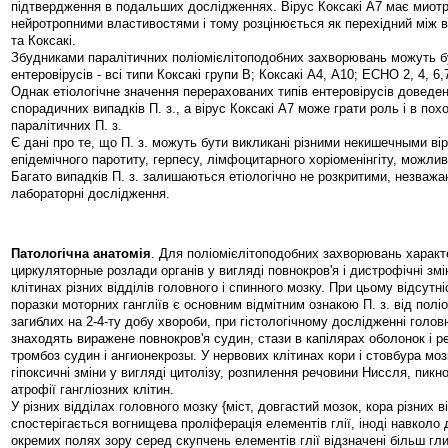
підтвердження в подальших дослідженнях. Вірус Коксакі А7 має миот
нейротропними властивостями і тому розцінюється як перехідний між в
та Коксакі.
Збудниками паралітичних поліомієлітоподобних захворювань можуть бу
ентеровірусів - всі типи Коксакі групи В; Коксакі А4, А10; ECHO 2, 4, 6,7,
Однак етіологічне значення перерахованих типів ентеровірусів доведе
спорадичних випадків П. з., а вірус Коксакі А7 може грати роль і в пох
паралітичних П. з.
Є дані про те, що П. з. можуть бути викликані різними некишечными ві
епідемічного паротиту, герпесу, лімфоцитарного хоріоменінгіту, можливо
Багато випадків П. з. залишаються етіологічно не розкритими, незважа
лабораторні дослідження.
Патологічна анатомія
. Для поліомієлітоподобних захворювань характ
циркуляторные розлади органів у вигляді повнокров'я і дистрофічні змі
клітинах різних відділів головного і спинного мозку. При цьому відсутн
поразки моторних гангліїв є основним відмітним ознакою П. з. від поліом
загиблих на 2-4-ту добу хвороби, при гістологічному дослідженні голов
знаходять виражене повнокров'я судин, стази в капілярах оболонок і р
тромбоз судин і ангионекрозы. У нервових клітинах кори і стовбура мо
гіпоксичні зміни у вигляді цитолізу, розпилення речовини Ниссля, пикн
атрофії гангліозних клітин.
У різних відділах головного мозку {міст, довгастий мозок, кора різних ві
спостерігається вогнищева проліферація елементів глії, іноді навколо 
окремих полях зору серед скупчень елементів глії відзначені більш гли