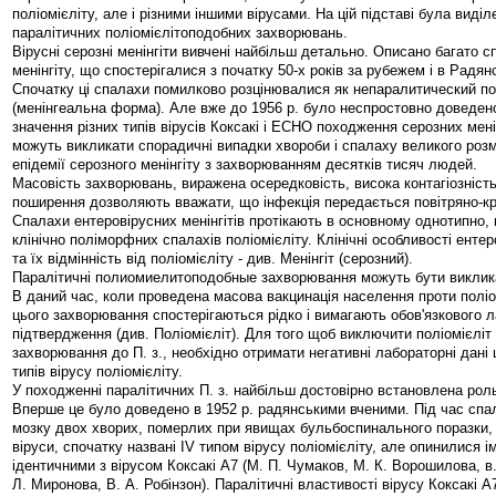
поліомієліту, але і різними іншими вірусами. На цій підставі була виділ
паралітичних поліомієлітоподобних захворювань.
Вірусні серозні менінгіти вивчені найбільш детально. Описано багато 
менінгіту, що спостерігалися з початку 50-х років за рубежем і в Радя
Спочатку ці спалахи помилково розцінювалися як непаралитический по
(менінгеальна форма). Але вже до 1956 р. було неспростовно доведено
значення різних типів вірусів Коксакі і ECHO походження серозних менін
можуть викликати спорадичні випадки хвороби і спалаху великого розм
епідемії серозного менінгіту з захворюванням десятків тисяч людей.
Масовість захворювань, виражена осередковість, висока контагіозність
поширення дозволяють вважати, що інфекція передається повітряно-
Спалахи ентеровірусних менінгітів протікають в основному однотипно, щ
клінічно поліморфних спалахів поліомієліту. Клінічні особливості ентер
та їх відмінність від поліомієліту - див. Менінгіт (серозний).
Паралітичні полиомиелитоподобные захворювання можуть бути виклика
В даний час, коли проведена масова вакцинація населення проти поліо
цього захворювання спостерігаються рідко і вимагають обов'язкового 
підтвердження (див. Поліомієліт). Для того щоб виключити поліомієліт 
захворювання до П. з., необхідно отримати негативні лабораторні дані
типів вірусу поліомієліту.
У походженні паралітичних П. з. найбільш достовірно встановлена роль
Вперше це було доведено в 1952 р. радянськими вченими. Під час спал
мозку двох хворих, померлих при явищах бульбоспинального поразки, 
віруси, спочатку названі IV типом вірусу поліомієліту, але опинилися і
ідентичними з вірусом Коксакі А7 (М. П. Чумаков, М. К. Ворошилова, в.
Л. Миронова, В. А. Робінзон). Паралітичні властивості вірусу Коксакі 