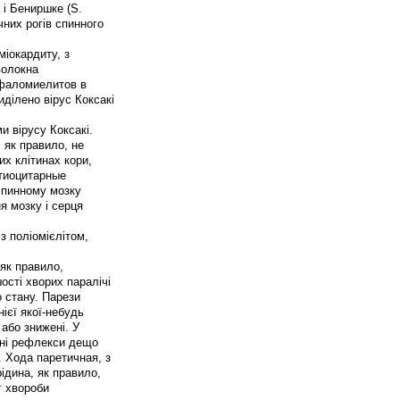
 і Бениршке (S.
ічних рогів спинного
міокардиту, з
волокна
ефаломиелитов в
ділено вірус Коксакі
и вірусу Коксакі.
, як правило, не
их клітинах кори,
стиоцитарные
спинному мозку
я мозку і серця
з поліомієлітом,
як правило,
сті хворих паралічі
о стану. Парези
нієї якої-небудь
 або знижені. У
ьні рефлекси дещо
. Хода паретичная, з
рідина, як правило,
г хвороби