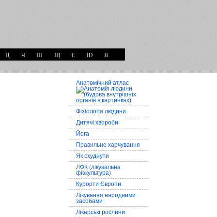
Ц
Ч
Ш
Щ
Е
Ю
Я
Анатомічний атлас
Фізіологія людини
Дитячі хвороби
Йога
Правильне харчування
Як схуднути
ЛФК (лікувальна
фізкультура)
Курорти Європи
Лікування народними
засобами
Лікарські рослини