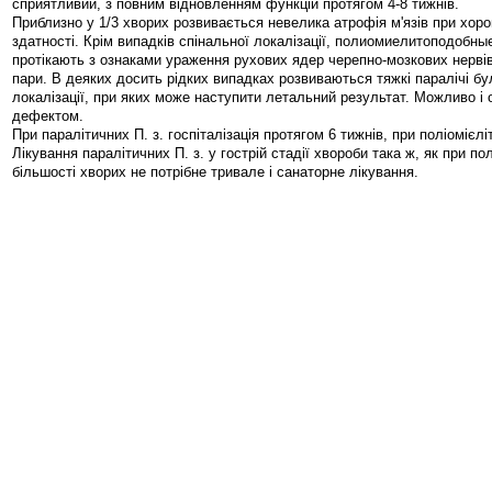
сприятливий, з повним відновленням функцій протягом 4-8 тижнів.
Приблизно у 1/3 хворих розвивається невелика атрофія м'язів при хор
здатності. Крім випадків спінальної локалізації, полиомиелитоподобн
протікають з ознаками ураження рухових ядер черепно-мозкових нервів
пари. В деяких досить рідких випадках розвиваються тяжкі паралічі б
локалізації, при яких може наступити летальний результат. Можливо і
дефектом.
При паралітичних П. з. госпіталізація протягом 6 тижнів, при поліомієліт
Лікування паралітичних П. з. у гострій стадії хвороби така ж, як при пол
більшості хворих не потрібне тривале і санаторне лікування.