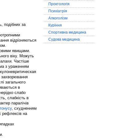
Проктологія
Психіатрія
Алкоголізм
, подібних за
Куріння
Спортивна медицина
ротропними
Судова медицина
ання відрізняються
том.
шковими явищами.
ьного віку. Можуть
палахи. Частіше
ма з ураженням
дикулоневритическая
д захворювання
лі загального
виваються в
нерідко слабо
сть, слабкість в
актер паралічів
тонусу
, схудненням
х рефлексів на
випадках
и.