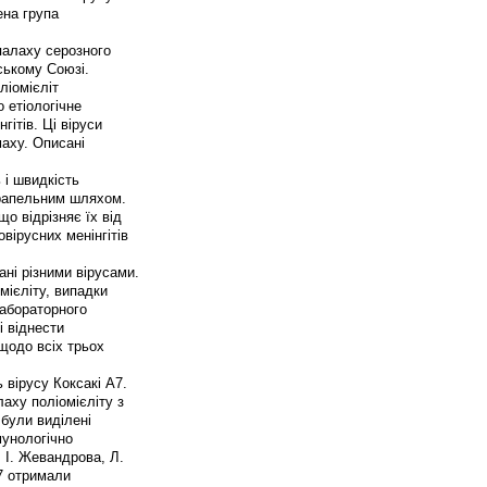
ена група
спалаху серозного
нському Союзі.
ліомієліт
 етіологічне
гітів. Ці віруси
аху. Описані
 і швидкість
крапельним шляхом.
о відрізняє їх від
овірусних менінгітів
ні різними вірусами.
мієліту, випадки
лабораторного
і віднести
 щодо всіх трьох
 вірусу Коксакі А7.
аху поліомієліту з
були виділені
мунологічно
 І. Жевандрова, Л.
А7 отримали