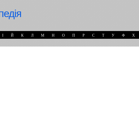
педія
І
Й
К
Л
М
Н
О
П
Р
С
Т
У
Ф
Х