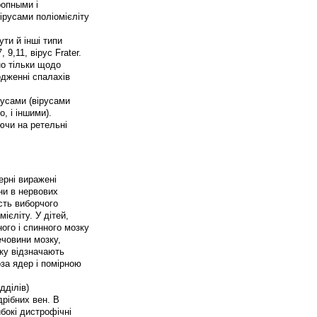
ропными і
ірусами поліомієліту
ти й інші типи
 9,11, вірус Frater.
но тільки щодо
одженні спалахів
русами (вірусами
, і іншими).
ючи на ретельні
ерні виражені
ни в нервових
ість виборчого
ієліту. У дітей,
ного і спинного мозку
ечовини мозку,
зку відзначають
оза ядер і помірною
дділів)
дрібних вен. В
бокі дистрофічні