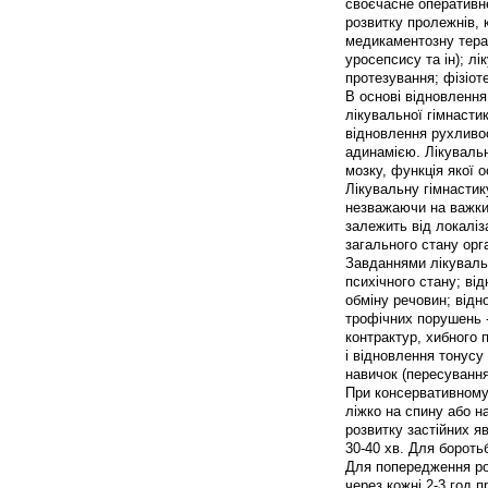
своєчасне оперативне
розвитку пролежнів, 
медикаментозну терап
уросепсису та ін); л
протезування; фізіот
В основі відновленн
лікувальної гімнасти
відновлення рухливос
адинамією. Лікувальн
мозку, функція якої
Лікувальну гімнастик
незважаючи на важкий
залежить від локаліз
загального стану орг
Завданнями лікувальн
психічного стану; від
обміну речовин; відн
трофічних порушень 
контрактур, хибного 
і відновлення тонус
навичок (пересування 
При консервативному
ліжко на спину або н
розвитку застійних яв
30-40 хв. Для бороть
Для попередження роз
через кожні 2-3 год 