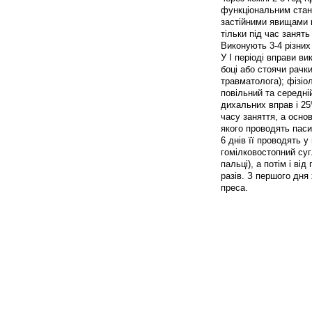
функціональним стан
застійними явищами 
тільки під час занять
Виконують 3-4 різних
У I періоді вправи в
боці або стоячи рачк
травматолога); фізіо
повільний та середні
дихальних вправ і 25
часу заняття, а основ
якого проводять пасив
6 днів її проводять у
гомілковостопний суг
пальці), а потім і ві
разів. З першого дня
преса.