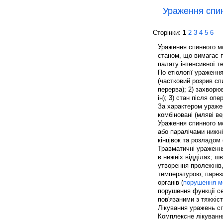
Ураження спи
Сторінки:
1
2
3
4
5
6
Ураження спинного м
станом, що вимагає п
палату інтенсивної те
По етіології ураженн
(частковий розрив сп
перерва); 2) захворю
ін); 3) стан після оп
За характером уражен
комбіновані (мляві вер
Ураження спинного м
або паралічами нижніх
кінцівок та розладом 
Травматичні ураження
в нижніх відділах; ш
утворення пролежнів
температурою; парез
органів (
порушення м
порушення функції се
пов'язаними з тяжкіст
Лікування уражень сп
Комплексне лікуванн