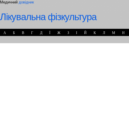
Медичний
довідник
Лікувальна фізкультура
А
Б
В
Г
Д
Ї
Ж
З
І
Й
К
Л
М
Н