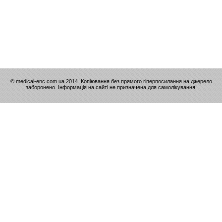
© medical-enc.com.ua 2014. Копіювання без прямого гіперпосилання на джерело
заборонено. Інформація на сайті не призначена для самолікування!