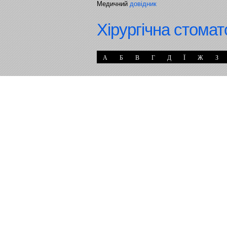
Медичний
довідник
Хірургічна стомат
А
Б
В
Г
Д
Ї
Ж
З