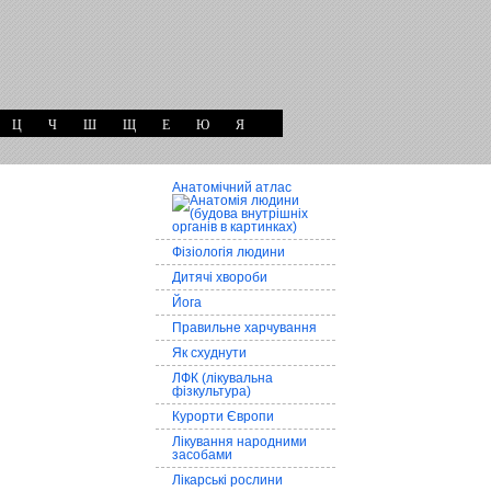
Ц
Ч
Ш
Щ
Е
Ю
Я
Анатомічний атлас
Фізіологія людини
Дитячі хвороби
Йога
Правильне харчування
Як схуднути
ЛФК (лікувальна
фізкультура)
Курорти Європи
Лікування народними
засобами
Лікарські рослини