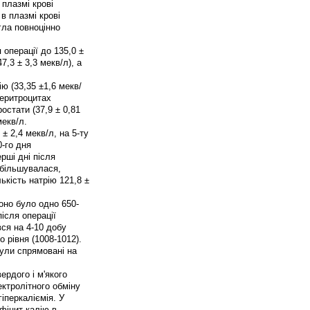
 плазмі крові
в плазмі крові
гла повноцінно
 операції до 135,0 ±
7,3 ± 3,3 мекв/л), а
ю (33,35 ±1,6 мекв/
в еритроцитах
остати (37,9 ± 0,81
мекв/л.
 ± 2,4 мекв/л, на 5-ту
0-го дня
ерші дні після
 збільшувалася,
ькість натрію 121,8 ±
оно було одно 650-
після операції
ся на 4-10 добу
о рівня (1008-1012).
були спрямовані на
ердого і м'якого
ектролітного обміну
іперкаліємія. У
ефіцит калію в