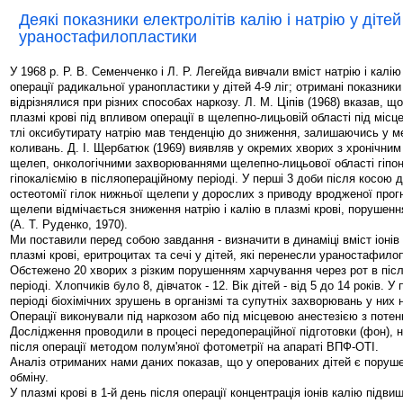
Деякі показники електролітів калію і натрію у дітей
ураностафилопластики
У 1968 р. Р. В. Семенченко і Л. Р. Легейда вивчали вміст натрію і калію 
операції радикальної уранопластики у дітей 4-9 ліг; отримані показники
відрізнялися при різних способах наркозу. Л. М. Ціпів (1968) вказав, що
плазмі крові під впливом операції в щелепно-лицьовій області під місц
тлі оксибутирату натрію мав тенденцію до зниження, залишаючись у м
коливань. Д. І. Щербатюк (1969) виявляв у окремих хворих з хронічним
щелеп, онкологічними захворюваннями щелепно-лицьової області гіпон
гіпокаліємію в післяопераційному періоді. У перші 3 доби після косою 
остеотомії гілок нижньої щелепи у дорослих з приводу вродженої прог
щелепи відмічається зниження натрію і калію в плазмі крові, порушен
(А. Т. Руденко, 1970).
Ми поставили перед собою завдання - визначити в динаміці вміст іонів 
плазмі крові, еритроцитах та сечі у дітей, які перенесли ураностафило
Обстежено 20 хворих з різким порушенням харчування через рот в піс
періоді. Хлопчиків було 8, дівчаток - 12. Вік дітей - від 5 до 14 років. 
періоді біохімічних зрушень в організмі та супутніх захворювань у них 
Операції виконували під наркозом або під місцевою анестезією з поте
Дослідження проводили в процесі передопераційної підготовки (фон), на 
після операції методом полум'яної фотометрії на апараті ВПФ-ОТІ.
Аналіз отриманих нами даних показав, що у оперованих дітей є поруш
обміну.
У плазмі крові в 1-й день після операції концентрація іонів калію підви