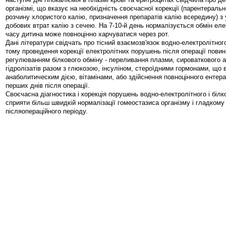
організмі, що вказує на необхідність своєчасної корекції (парентераль
розчину хлористого калію, призначення препаратів калію всередину) з
добових втрат калію з сечею. На 7-10-й день нормалізується обмін елек
часу дитина може повноцінно харчуватися через рот.
Дані літератури свідчать про тісний взаємозв'язок водно-електролітного 
тому проведення корекції електролітних порушень після операції пови
регулюванням білкового обміну - переливання плазми, сироваткового а
гідролізатів разом з глюкозою, інсуліном, стероїдними гормонами, що
анаболитическим дією, вітамінами, або здійснення повноцінного ентер
перших днів після операції.
Своєчасна діагностика і корекція порушень водно-електролітного і білк
сприяти більш швидкій нормалізації гомеостазиса організму і гладкому
післяопераційного періоду.