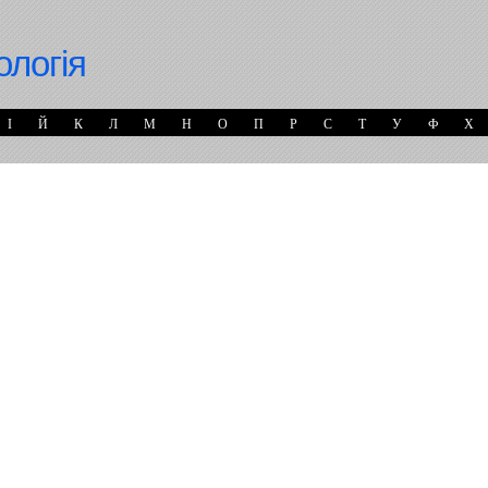
ологія
І
Й
К
Л
М
Н
О
П
Р
С
Т
У
Ф
Х