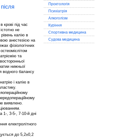
Проктологія
 після
Психіатрія
Алкоголізм
в крові під час
Куріння
 істотно не
Спортивна медицина
 рівень калію в
Судова медицина
евою анестезією на
ежах фізіологічних
 остеомієлітом
атріємію та
двосторонньої
натии нижньої
ня водного балансу
натрію і калію в
пластику.
ляопераційному
У передопераційному
не виявлено.
нціюванням.
1-, 3-5-, 7-10-й дні
ення електролітного
щується до 5,2±0,2