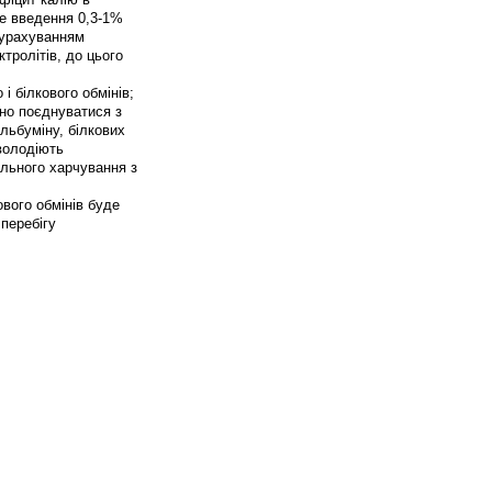
не введення 0,3-1%
 урахуванням
тролітів, до цього
і білкового обмінів;
нно поєднуватися з
льбуміну, білкових
 володіють
ального харчування з
ового обмінів буде
 перебігу