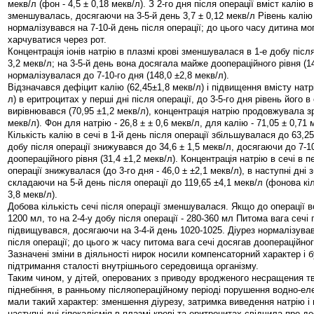
мекв/л (фон - 4,5 ± 0,18 мекв/л). З 2-го дня після операції вміст калію в
зменшувалась, досягаючи на 3-5-й день 3,7 ± 0,12 мекв/л Рівень калію 
нормалізувався на 7-10-й день після операції; до цього часу дитина мо
харчуватися через рот.
Концентрація іонів натрію в плазмі крові зменшувалася в 1-е добу після
3,2 мекв/л; на 3-5-й день вона досягала майже доопераційного рівня (14
нормалізувалася до 7-10-го дня (148,0 ±2,8 мекв/л).
Відзначався дефіцит калію (62,45±1,8 мекв/л) і підвищення вмісту натрі
л) в еритроцитах у перші дні після операції, до 3-5-го дня рівень його 
вирівнювався (70,95 ±1,2 мекв/л), концентрація натрію продовжувала зр
мекв/л). Фон для натрію - 26,8 ± ± 0,6 мекв/л, для калію - 71,05 ± 0,71 
Кількість калію в сечі в 1-й день після операції збільшувалася до 63,25
добу після операції знижувався до 34,6 ± 1,5 мекв/л, досягаючи до 7-1
доопераційного рівня (31,4 ±1,2 мекв/л). Концентрація натрію в сечі в п
операції знижувалася (до 3-го дня - 46,0 ± ±2,1 мекв/л), в наступні дні
складаючи на 5-й день після операції до 119,65 ±4,1 мекв/л (фонова кіл
3,8 мекв/л).
Добова кількість сечі після операції зменшувалася. Якщо до операції в
1200 мл, то на 2-4-у добу після операції - 280-360 мл Питома вага сечі 
підвищувався, досягаючи на 3-4-й день 1020-1025. Діурез нормалізував
після операції; до цього ж часу питома вага сечі досягав доопераційног
Зазначені зміни в діяльності нирок носили компенсаторний характер і 
підтримання сталості внутрішнього середовища організму.
Таким чином, у дітей, оперованих з приводу вродженого несращения тв
піднебіння, в ранньому післяопераційному періоді порушення водно-ел
мали такий характер: зменшення діурезу, затримка виведення натрію і г
наступні дні гіпокаліємія в плазмі крові та еритроцитах свідчила про д