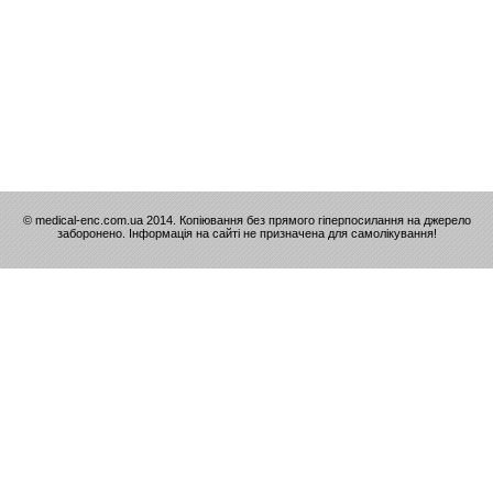
© medical-enc.com.ua 2014. Копіювання без прямого гіперпосилання на джерело
заборонено. Інформація на сайті не призначена для самолікування!