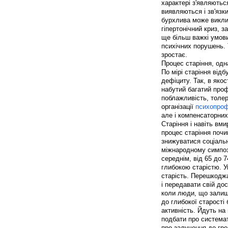
характері з'являютьс
виявляються і зв'язк
бурхлива може викли
гіпертонічний криз, 
ще більш важкі умов
психічних порушень. 
зростає.
Процес старіння, одн
По мірі старіння від
дефіциту. Так, в якос
набутий багатий проф
поблажливість, толера
організації
психопроф
але і компенсаторних
Старіння і навіть вм
процес старіння почи
знижуватися соціальн
міжнародному симпозі
середнім, від 65 до 74
глибокою старістю. У
старість. Перешкоджа
і передавати свій дос
коли люди, що залиш
до глибокої старості
активність. Йдуть на
подбати про системат
про залучення до гро