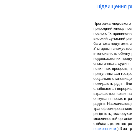
Підвищення ри
Програма людського ж
природний кінець пов
повного їх припиненн
високий сучасний рів
багатьма недугами, 
У старості знижуєтьс
інтенсивність обміну
недоокислених продук
еластичність судин і
психічних процесів, 
притупляється гостр
соціальне становище
помирають рідні і бли
слабшають і перерива
втрачаються фізична
очікуванні нових втр
радіти. Наслаивающие
трансформированием 
ригідність, малорухо
можливостей організ
стійкість до метеотро
психогениям
.) З-за 