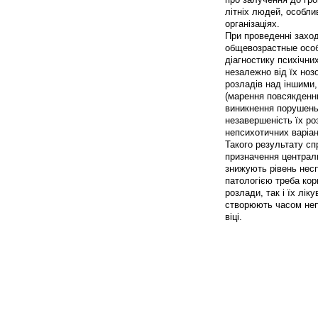
літніх людей, особли
організаціях.
При проведенні заход
общевозрастные особ
діагностику психічни
незалежно від їх ноз
розладів над іншими,
(марення повсякденн
виникнення порушень 
незавершеність їх ро
непсихотичних варіан
Такого результату сп
призначення центра
знижують рівень несп
патологією треба кор
розлади, так і їх лі
створюють часом непе
віці.