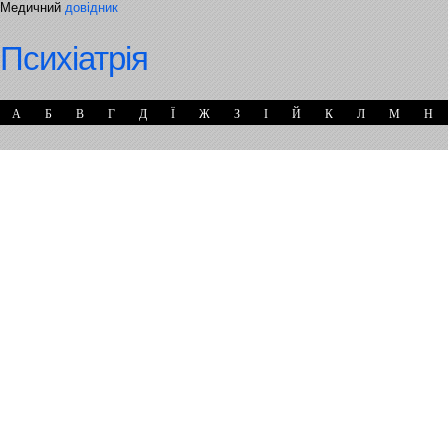
Медичний
довідник
Психіатрія
А
Б
В
Г
Д
Ї
Ж
З
І
Й
К
Л
М
Н