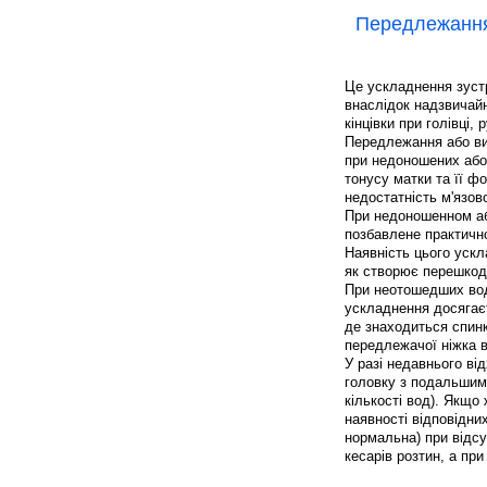
Передлежання 
Це ускладнення зустрі
внаслідок надзвичайн
кінцівки при голівці,
Передлежання або ви
при недоношених або 
тонусу матки та її фо
недостатність м'язово
При недоношенном аб
позбавлене практичн
Наявність цього уск
як створює перешкоду
При неотошедших вод
ускладнення досягаєт
де знаходиться спинк
передлежачої ніжка в
У разі недавнього ві
головку з подальшим 
кількості вод). Якщо 
наявності відповідни
нормальна) при відс
кесарів розтин, а пр