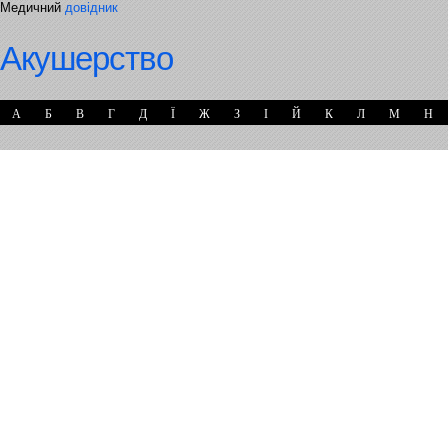
Медичний
довідник
Акушерство
А
Б
В
Г
Д
Ї
Ж
З
І
Й
К
Л
М
Н