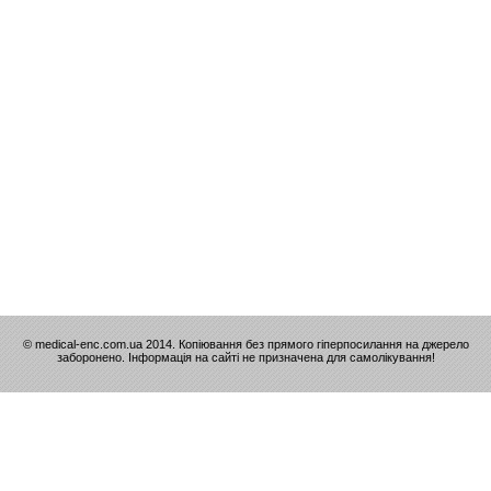
© medical-enc.com.ua 2014. Копіювання без прямого гіперпосилання на джерело
заборонено. Інформація на сайті не призначена для самолікування!