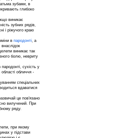
гатьма зубами, в
рекривають глибоко
якщо виникає
ність зубних рядів,
ні і ріжучого краю
зміни в
пародонті
, а
 внаслідок
щелепи виникає так
вного болю, невриту
 пародонті, сухість у
в області обличчя -
суванням спеціальних
оводиться вдаватися
зазвичай це пов'язано
асно вилучений. При
убному ряду.
лепи, при якому
инах у підстави
клюзією і є