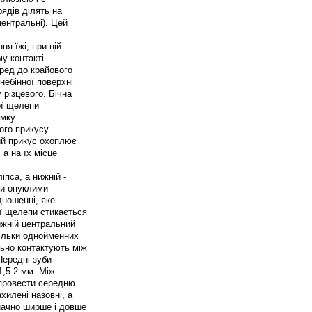
рядів ділять на
центральні). Цей
я їжі; при цій
у контакті.
ред до крайового
небінної поверхні
 різцевого. Бічна
ої щелепи
мку.
ого прикусу
нний прикус охоплює
 а на їх місце
пса, а нижній -
ми опуклими
дношенні, яке
ї щелепи стикається
ижній центральний
тільки однойменних
льно контактують між
Передні зуби
1,5-2 мм. Між
 провести середню
хилені назовні, а
значно ширше і довше