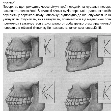
нижньої.
Поверхня, що проходить через ріжучі краї передніх та жувальні поверхн
називають оклюзійної. В області бічних зубів верхньої щелепи оклюзі
опуклість у вертикальному напрямку; відповідно до цієї опуклості на н
увігнутість. Опуклість, як і ввігнутість, починається від медіальної по
премоляра і закінчується у дистального горба третього моляра нижнь
поверхню в області бічних зубів називають також компенсаційній.