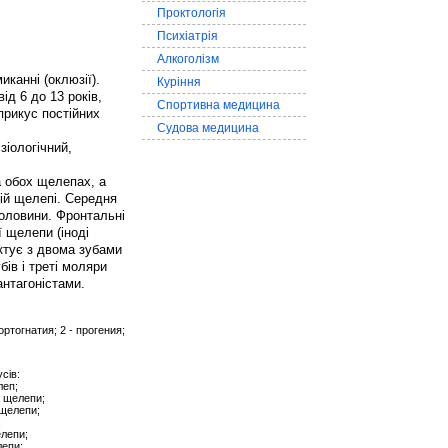
Проктологія
Психіатрія
Алкоголізм
иканні (оклюзії).
Куріння
ід 6 до 13 років,
Спортивна медицина
 прикус постійних
Судова медицина
зіологічний,
а обох щелепах, а
жній щелепі. Середня
половини. Фронтальні
 щелепи (іноді
ктує з двома зубами
ів і треті моляри
антагоністами.
 ортогнатия; 2 - прогения;
сів:
леп;
ї щелепи;
 щелепи;
;
елепи;
лепи;