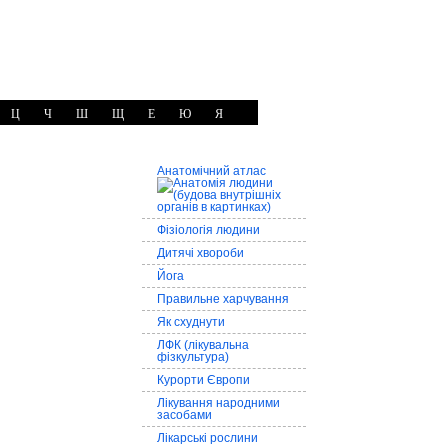
Ц
Ч
Ш
Щ
Е
Ю
Я
Анатомічний атлас
Фізіологія людини
Дитячі хвороби
Йога
Правильне харчування
Як схуднути
ЛФК (лікувальна
фізкультура)
Курорти Європи
Лікування народними
засобами
Лікарські рослини