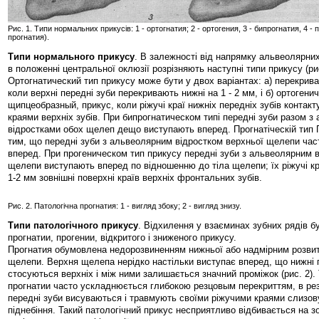
Рис. 1. Типи нормальних прикусів: 1 - ортогнатия; 2 - ортогения, 3 - бипрогнатия, 4 -
прогнатия).
Типи нормального прикусу
. В залежності від напрямку альвеолярних
в положенні центральної оклюзії розрізняють наступні типи прикусу (рис
Ортогнатический тип прикусу може бути у двох варіантах: а) перекрива
коли верхні передні зуби перекривають нижні на 1 - 2 мм, і б) ортогени
щипцеобразный, прикус, коли ріжучі краї нижніх передніх зубів контак
краями верхніх зубів. При бипрогнатическом типі передні зуби разом 
відростками обох щелеп дещо виступають вперед. Прогнатіческій тип 
тим, що передні зуби з альвеолярним відростком верхньої щелепи час
вперед. При прогеническом тип прикусу передні зуби з альвеолярним 
щелепи виступають вперед по відношенню до тіла щелепи; їх ріжучі к
1-2 мм зовнішні поверхні країв верхніх фронтальних зубів.
Рис. 2. Патологічна прогнатия: 1 - вигляд збоку; 2 - вигляд знизу.
Типи патологічного прикусу
. Відхилення у взаєминах зубних рядів б
прогнатии, прогении, відкритого і зниженого прикусу.
Прогнатия обумовлена недорозвиненням нижньої або надмірним розви
щелепи. Верхня щелепа нерідко настільки виступає вперед, що нижні 
стосуються верхніх і між ними залишається значний проміжок (рис. 2)
прогнатии часто ускладнюється глибокою резцовым перекриттям, в рез
передні зуби висуваються і травмують своїми ріжучими краями слизов
піднебіння. Такий патологічний прикус несприятливо відбивається на з