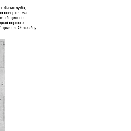
і бічних зубів,
йна поверхня має
ижній щелепі є
верхні першого
ої щелепи. Оклюзійну