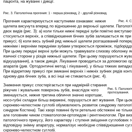
пацієнта, на жуванні і дикції.
Рис. 3. Патологічна прогения: 1 - перша різновид, 2 - другий різновид.
Прогения характеризується наступними ознаками: нижня
Рис. 4. 
щелепа висунута вперед по відношенню до верхньої щелепи. Патологі
двох видів (рис. 3): а) коли тільки нижні передні зуби помітно виступаю
стосуються верхніх, а співвідношення бічних зубів залишається як пр
прикусі; б) коли весь зубний ряд нижньої щелепи розташований попере
нижніми і верхніми передніми зубами утворюється проміжок, підборідд
При цьому передні верхні зуби можуть травмувати слизову оболонку я
язичної сторони у різців нижньої щелепи. При цьому порушуються жув
відкушування), а також дикція. Лікування проводиться за допомогою о
апаратів (див. Ортодонтичні метод і лікування), у більш тяжких випадках
При відкритому прикусі при змиканні верхніх і нижніх зубних рядів конт
одному-два бічних зуба, а всі інші не стикаються (рис. 4).
Зниження прикус спостерігається при надмірній стирання
Рис. 5. Патологі
ріжучих і жувальних поверхонь зубів, внаслідок чого
протезування.
зменшується, нижня третина обличчя значно коротшає,
носо-губні складки більш виражені, порушується акт жування. При цьом
скронево-челюстном суглобі обумовлюють розвиток синдрому патологі
синдром Костена). Такі хворі повинні бути ретельно обстежені не тільк
але головним чином стоматологом-ортопедом і рентгенологом. При ви
патологічного прикусу, його характеру і ступеня зміщення суглобових 
відповідну знімну апаратуру, нормалізує необхідне співвідношення суг
скронево-челюстном суглобі.