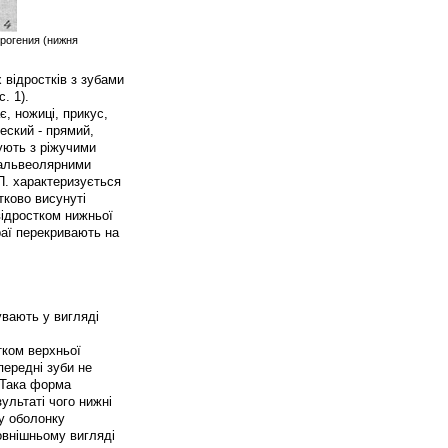
 прогения (нижня
 відростків з зубами
. 1).
є, ножиці, прикус,
ческий - прямий,
тують з ріжучими
з альвеолярними
П. характеризується
тково висунуті
відростком нижньої
раї перекривають на
увають у вигляді
тком верхньої
передні зуби не
. Така форма
ультаті чого нижні
у оболонку
овнішньому вигляді