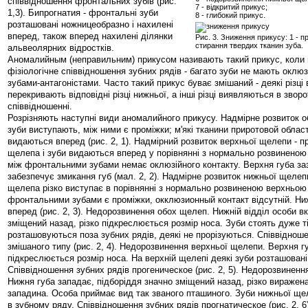
співвідношення фронтальних зубів (рис.
7 - відкритий прикус;
1,3). Бипрогнатия - фронтальні зуби
8 - глибокий прикус.
розташовані ножницеобразно і нахилені
вперед, також вперед нахилені ділянки
Рис. 3. Зниження прикусу: 1 - при
стирання твердих тканин зуба.
альвеолярних відростків.
Аномалийным (неправильним) прикусом називають такий прикус, коли
фізіологічне співвідношення зубних рядів - багато зуби не мають оклюз
зубами-антагоністами. Часто такий прикус буває змішаний - деякі різці
перекривають відповідні різці нижньої, а інші різці виявляються в звор
співвідношенні.
Розрізняють наступні види аномалийного прикусу. Надмірне розвиток 
зуби виступають, між ними є проміжки; м'які тканини приротовой област
видаються вперед (рис. 2, 1). Надмірний розвиток верхньої щелепи - п
щелепа і зуби видаються вперед у порівнянні з нормально розвинено
між фронтальними зубами немає оклюзійного контакту. Верхня губа заз
забезпечує змикання губ (мал. 2, 2). Надмірне розвиток нижньої щелеп
щелепа різко виступає в порівнянні з нормально розвиненою верхньо
фронтальними зубами є проміжки, окклюзионный контакт відсутній. Ни
вперед (рис. 2, 3). Недорозвинення обох щелеп. Нижній відділ особи вк
зміщений назад, різко підкреслюється розмір носа. Зуби стоять дуже ті
розташовуються поза зубних рядів, деякі не прорізуються. Співвіднош
змішаного типу (рис. 2, 4). Недорозвинення верхньої щелепи. Верхня гу
підкреслюється розмір носа. На верхній щелепі деякі зуби розташовані
Співвідношення зубних рядів прогеническое (рис. 2, 5). Недорозвинен
Нижня губа западає, підборіддя значно зміщений назад, різко вираже
западина. Особа приймає вид так званого пташиного. Зуби нижньої щ
в зубному ряду. Співвідношення зубних рядів прогнатическое (рис. 2, 6