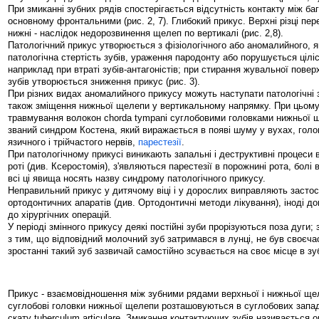
При змиканні зубних рядів спостерігається відсутність контакту між ба
основному фронтальними (рис. 2, 7). Глибокий прикус. Верхні різці пе
нижні - наслідок недорозвинення щелеп по вертикалі (рис. 2,8).
Патологічний прикус утворюється з фізіологічного або аномалийного, 
патологічна стертість зубів, ураження пародонту або порушується ціліс
наприклад при втраті зубів-антагоністів; при стирання жувальної поверх
зубів утворюється зниження прикус (рис. 3).
При різних видах аномалийного прикусу можуть наступати патологічні 
також зміщення нижньої щелепи у вертикальному напрямку. При цьому
травмування волокон chorda tympani суглобовими головками нижньої 
званий синдром Костена, який виражається в появі шуму у вухах, голо
язичного і трійчастого нервів,
парестезії
.
При патологічному прикусі виникають запальні і деструктивні процеси в
роті (див. Ксеростомія), з'являються парестезії в порожнині рота, болі 
всі ці явища носять назву синдрому патологічного прикусу.
Неправильний прикус у дитячому віці і у дорослих виправляють засто
ортодонтичних апаратів (див. Ортодонтичні методи лікування), іноді д
до хірургічних операцій.
У періоді змінного прикусу деякі постійні зуби прорізуються поза дуги; 
з тим, що відповідний молочний зуб затримався в лунці, не був своєч
зростанні такий зуб зазвичай самостійно зсувається на своє місце в з
Прикус - взаємовідношення між зубними рядами верхньої і нижньої ще
суглобові головки нижньої щелепи розташовуються в суглобових запад
скату tuberculum articulare. Змикання контактуючих зубів називається о