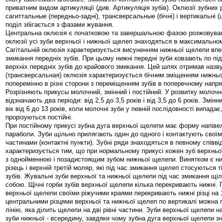
приватним видом артикуляції (див. Артикуляція зубів). Оклюзії зубних 
сагиттальные (передньо-задні), трансверсальные (бічні) і вертикальні (
поділ збігається з фазами жування.
Центральна оклюзія є початковою та завершальною фазою розжовуванн
оклюзії усі зуби верхньої і нижньої щелеп знаходяться в максимальном
Сагітальній оклюзія характеризується висуненням нижньої щелепи впе
змикання передніх зубів. При цьому нижні передні зуби ковзають по під
верхніх передніх зубів до крайового змикання. Цей шлях отримав назву
(трансверсальная) оклюзія характеризується бічним зміщенням нижнь
поперемінно в різні сторони з переміщенням зубів в поперечному напря
Розрізняють прикусы молочний, змінний і постійний. У розвитку молочн
відзначають два періоди: від 2,5 до 3,5 років і від 3,5 до 6 років. Змі
вік від 6 до 13 років, коли молочні зуби у певній послідовності випадає,
прорізуються постійні.
При постійному прикусі зубна дуга верхньої щелепи має форму напівелі
параболи. Зуби щільно прилягають один до одного і контактують свої
частинами (контактні пункти). Зубні ряди знаходяться в певному співві
характеризується тим, що при нормальному прикусі кожен зуб верхньо
з однойменною і позадистоящим зубом нижньої щелепи. Винятком є н
різець і верхній третій моляр, які під час змикання щелеп стосуються 
зубів. Жувальні зуби верхньої та нижньої щелепи під час змикання щі
собою. Щічні горби зубів верхньої щелепи кілька перекривають нижні. 
верхньої щелепи своїми ріжучими краями перекривають нижні різці на 
центральними різцями верхньої та нижньої щелеп по вертикалі можна
лінію, яка ділить щелепи на дві рівні частини. Зуби верхньої щелепи на
зуби нижньої - всередину, завдяки чому зубна дуга верхньої щелепи 