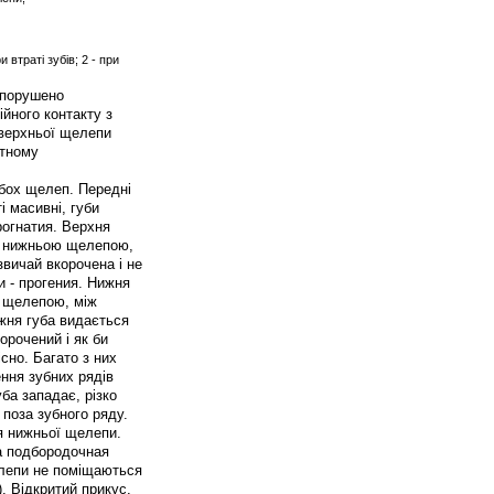
 втраті зубів; 2 - при
 порушено
ійного контакту з
 верхньої щелепи
отному
обох щелеп. Передні
і масивні, губи
рогнатия. Верхня
ю нижньою щелепою,
вичай вкорочена і не
и - прогения. Нижня
ю щелепою, між
жня губа видається
орочений і як би
сно. Багато з них
ення зубних рядів
ба западає, різко
 поза зубного ряду.
ня нижньої щелепи.
на подбородочная
елепи не поміщаються
). Відкритий прикус.