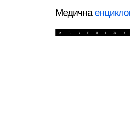
Медична
енцикло
А
Б
В
Г
Д
Ї
Ж
З