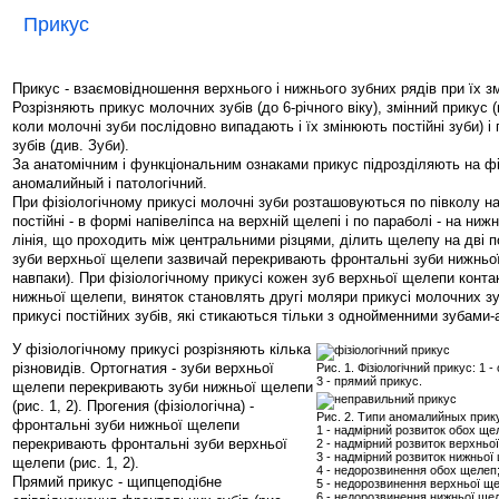
Прикус
Прикус - взаємовідношення верхнього і нижнього зубних рядів при їх зм
Розрізняють прикус молочних зубів (до 6-річного віку), змінний прикус (в
коли молочні зуби послідовно випадають і їх змінюють постійні зуби) і
зубів (див. Зуби).
За анатомічним і функціональним ознаками прикус підрозділяють на фі
аномалийный і патологічний.
При фізіологічному прикусі молочні зуби розташовуються по півколу н
постійні - в формі напівеліпса на верхній щелепі і по параболі - на ни
лінія, що проходить між центральними різцями, ділить щелепу на дві 
зуби верхньої щелепи зазвичай перекривають фронтальні зуби нижньої
навпаки). При фізіологічному прикусі кожен зуб верхньої щелепи конта
нижньої щелепи, виняток становлять другі моляри прикусі молочних зуб
прикусі постійних зубів, які стикаються тільки з однойменними зубами-
У фізіологічному прикусі розрізняють кілька
різновидів. Ортогнатия - зуби верхньої
Рис. 1. Фізіологічний прикус: 1 -
3 - прямий прикус.
щелепи перекривають зуби нижньої щелепи
(рис. 1, 2). Прогения (фізіологічна) -
Рис. 2. Типи аномалийных прику
фронтальні зуби нижньої щелепи
1 - надмірний розвиток обох ще
перекривають фронтальні зуби верхньої
2 - надмірний розвиток верхньо
3 - надмірний розвиток нижньої
щелепи (рис. 1, 2).
4 - недорозвинення обох щелеп
Прямий прикус - щипцеподібне
5 - недорозвинення верхньої щ
6 - недорозвинення нижньої ще