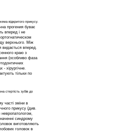
Схема відкритого прикусу.
чна прогения буває
ть вперед і не
и ортогнатическом
ду верхнього. Між
я видається вперед.
сенного краю з
ання (особливо фаза
ртодонтичних
 - хірургічне.
актують тільки по
чна стертість зубів до
у часті зміни в
чного прикусу (див.
и невропатологом,
значенні синдрому
головок виготовляють
лобових головок в