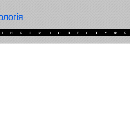
ологія
І
Й
К
Л
М
Н
О
П
Р
С
Т
У
Ф
Х