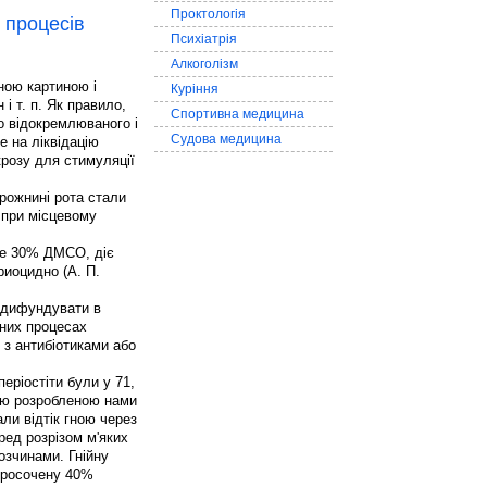
Проктологія
 процесів
Психіатрія
Алкоголізм
ною картиною і
Куріння
і т. п. Як правило,
Спортивна медицина
о відокремлюваного і
Судова медицина
е на ліквідацію
крозу для стимуляції
орожнині рота стали
при місцевому
ьше 30% ДМСО, діє
риоцидно (А. П.
о дифундувати в
ьних процесах
 з антибіотиками або
еріостіти були у 71,
ною розробленою нами
ли відтік гною через
ред розрізом м'яких
озчинами. Гнійну
просочену 40%