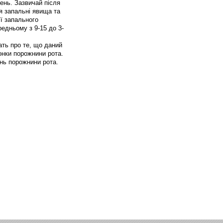
ень. Зазвичай після
я запальні явища та
ії запального
едньому з 9-15 до 3-
ать про те, що даний
лонки порожнини рота.
нь порожнини рота.