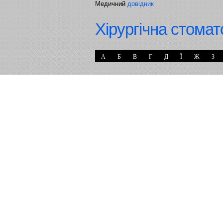
Медичний
довідник
Хірургічна стомат
А
Б
В
Г
Д
Ї
Ж
З