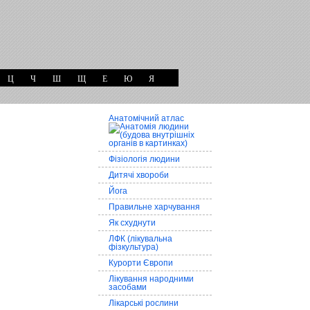
Ц
Ч
Ш
Щ
Е
Ю
Я
Анатомічний атлас
Фізіологія людини
Дитячі хвороби
Йога
Правильне харчування
Як схуднути
ЛФК (лікувальна
фізкультура)
Курорти Європи
Лікування народними
засобами
Лікарські рослини