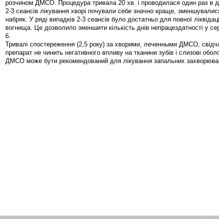
розчином ДМСО. Процедура тривала 20 хв. і проводилася один раз в д
2-3 сеансів лікування хворі почували себе значно краще, зменшувалис
набряк. У ряді випадків 2-3 сеансів було достатньо для повної ліквідац
вогнища. Це дозволило зменшити кількість днів непрацездатності у сер
6.
Тривалі спостереження (2,5 року) за хворими, леченными ДМСО, свідч
препарат не чинить негативного впливу на тканини зубів і слизові обо
ДМСО може бути рекомендований для лікування запальних захворюва