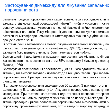
Застосування димексиду для лікування запальних
порожнини рота
Запальні процеси порожнини рота характеризуються своєрідною клініч
залежать від локалізації осередкової інфекції, глибини ураження тканин 
вони супроводжуються утворенням певної кількості гнійно-некротичног
фібринозних нальотів. Тому місцеве лікування повинно бути спрямован
патогенної мікрофлори і очищення життєздатних тканин від ділянок не
процесів епітелізації.
В останні роки стоматологи з метою лікування запальних процесів у п
широко застосовувати диметилсульфоксид (ДМСО), стверджуючи, що 
вживанні його швидко зникають болі і зменшується набряк.
Бактеріологічні дослідження показали, що розчин, що містить не біл
бактеріостатично, а розчин з вмістом 35% препарату і більше діє бакте
Ликова, 1966).
Враховуючи протизапальні властивості ДМСО і його здатність глибок
тканини, ми використовували препарат для місцевої терапії при запал
порожнини рота. Препарат застосовувався як самостійно, так і в суміші
сульфаніламідами.
Під нашим спостереженням знаходилося 90 хворих. З них одонтогенні п
флегмони - у 5, альвеолиты - у 14. Лікування проводилось за наступ
методикою. При гострих і загострених одонтогенних процесах створюва
канал зуба або шляхом розрізу м'яких тканин по перехідній складці. Пе
тканин проводили рясне полоскання порожнини рота антисептичними р
порожнину промивали фурациліном, потім вводили марлеву турунду, 