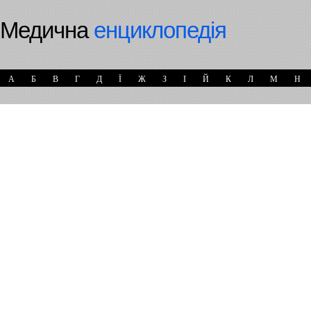
Медична
енциклопедія
А
Б
В
Г
Д
Ї
Ж
З
І
Й
К
Л
М
Н