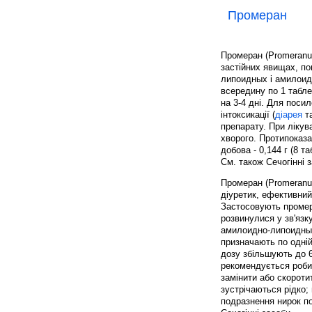
Промеран
Промеран (Promeran
застійних явищах, по
липоидных і амилоид
всередину по 1 таблет
на 3-4 дні. Для поси
інтоксикації (
діарея
та
препарату. При ліку
хворого. Протипоказан
добова - 0,144 г (8 т
См. також Сечогінні 
Промеран (Promeranum
діуретик, ефективний
Застосовують промера
розвинулися у зв'язк
амилоидно-липоидных
призначають по одній 
дозу збільшують до 6
рекомендується робит
замінити або скоротит
зустрічаються рідко;
подразнення нирок по