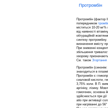
Протромбін
Протромбін (фактор II
попередником
тромбі
міститься 10-20 мг% 
від наявності вітамін
обтураційній жовтяни
синтезу протромбіну.
визначення вмісту п
При зниженні концент
збільшення тривалост
хворому призначають 
См. також
Згортання 
Протромбін (синонім:
знаходиться в плазмі
Протромбін є гликопр
сиаловой кислоти, ге
3,75% золи. В П. вия
аргініну, лізину. Мо
гомогенен, основна й
здійснюється при дії
або при активації со
при нагріванні до 56°