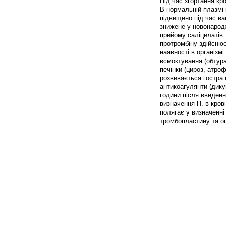
Під час згортання кр
В нормальній плазмі 
підвищено під час ваг
знижене у новонародж
прийому саліцилатів 
протромбіну здійснює
наявності в організмі
всмоктування (обтура
печінки (цироз, атро
розвивається гостра 
антикоагулянти (дику
години після введенн
визначення П. в кров
полягає у визначенні
тромбопластину та оп