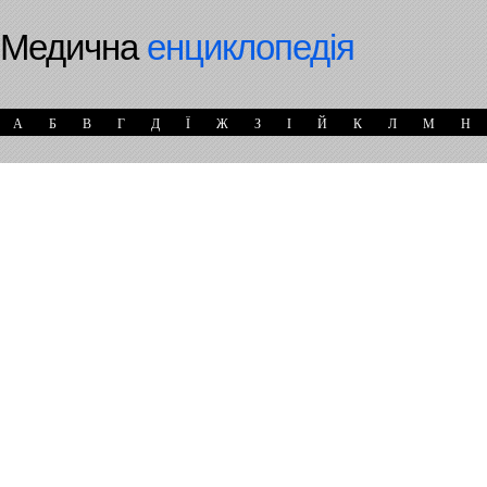
Медична
енциклопедія
А
Б
В
Г
Д
Ї
Ж
З
І
Й
К
Л
М
Н