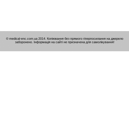
© medical-enc.com.ua 2014. Копіювання без прямого гіперпосилання на джерело
заборонено. Інформація на сайті не призначена для самолікування!