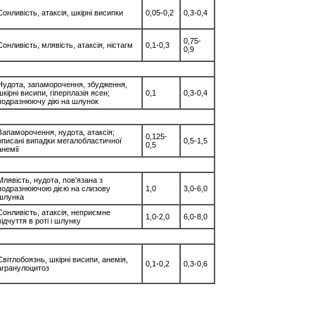
Сонливість, атаксія, шкірні висипки
0,05-0,2
0,3-0,4
0,75-
Сонливість, млявість, атаксія, ністагм
0,1-0,3
0,9
Нудота, запаморочення, збудження,
шкірні висипи, гіперплазія ясен;
0,1
0,3-0,4
подразнюючу дію на шлунок
Запаморочення, нудота, атаксія;
0,125-
описані випадки мегалобластичної
0,5-1,5
0,5
анемії
Млявість, нудота, пов'язана з
подразнюючою дією на слизову
1,0
3,0-6,0
шлунка
Сонливість, атаксія, неприємне
1,0-2,0
6,0-8,0
відчуття в роті і шлунку
Світлобоязнь, шкірні висипи, анемія,
0,1-0,2
0,3-0,6
агранулоцитоз