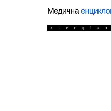
Медична
енцикло
А
Б
В
Г
Д
Ї
Ж
З