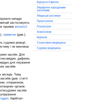
Курорти Європи
Лікування народними
засобами
Лікарські рослини
пірувати напади
Проктологія
азвичай застосовують
их проявів
епілепсії
Психіатрія
Алкоголізм
.),
триметин
(див.),
Куріння
ь судомні реакції,
Спортивна медицина
истему і не викликає
Судова медицина
домні засоби. Для
гексамідин, дифенін,
ерідко для лікування
них засобів
 місяців. Тому
асобів (див. статті
ном, хлораконом,
отворних органів.
ротисудомні засоби
купірування
гідрат
, барбітал-