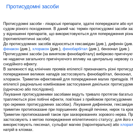
Протисудомні засоби
Протисудомні засоби - лікарські препарати, здатні попереджати або ку
судом різного походження. В даний час термін протисудомні засоби з
у відношенні препаратів, що використовуються для попередження різн
(протиепілептичні засоби).
До протисудомних засобів відносяться гексамідин (див.), дифенін (див
фенакон
(див.),
хлоракон
(див.),
фенобарбітал
(див.), бензонал (див.).
Протисудомні засоби (за винятком фенобарбіталу) вибірково пригнічуют
не надаючи загального пригнічуючого впливу на центральну нервову с
снодійного ефекту.
В залежності від клінічних проявів епілепсії призначають різні протису
попередження великих нападів застосовують фенобарбітал, бензонал, 
хлоракон. Триметин ефективний для попередження малих припадків. Н
епілепсії раціонально комбіноване застосування декількох протисудом
(одночасно або послідовно).
Лікування протисудомними засобами ведуть тривало протягом багатьох
трапляються різні побічні ефекти, пов'язані з прийомом протисудомних з
про окремих протисудомних засобах). Лікування дифеніном, гексаміди
триметин протипоказане при порушеннях функцій печінки, нирок та кров
Триметин протипоказаний також при захворюваннях зорового нерва. П
застосовують з метою попередження епілептичного статусу; для його 
використовують гексенал, сульфат магнію (парэнтерально) або
хлорал
натрій в клізмах.