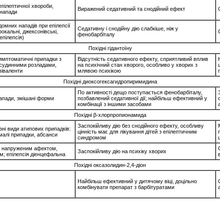
пілептичної хвороби,
Виражений седативний та снодійний ефект
 напади
удомних нападів при епілепсії
Седативну і снодійну дію слабкіше, ніж у
фокальні, джексонівські,
фенобарбіталу
епілепсія)
Похідні гідантоїну
симптоматичні припадки з
Відсутність седативного ефекту, сприятливий вплив
 судинними розладами,
на психічний стан хворого, особливо у хворих з
віваленти
млявою психікою
Похідні диоксогексагидропиримидина
По активності дещо поступається фенобарбіталу,
напади, змішані форми
позбавлений седативної дії; найбільш ефективний у
комбінації з іншими засобами
Похідні β-хлорпропионамида
Заспокійливу дію без снодійного ефекту, особливу
ізні види атипових припадків:
цінність має для лікування дітей з епілептичним
 малі припадки, абсанси
синдромом
 з напруженим афектом,
Заспокійливу дію на психіку хворих
м; епілепсія діенцефальна
Похідні оксазолидин-2,4-діон
Найбільш ефективний у дитячому віці, доцільно
комбінувати препарат з барбітуратами