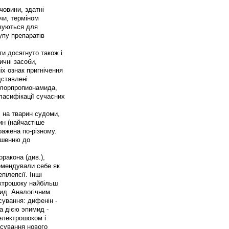
човини, здатні
чи, терміном
овуються для
упу препаратів
и досягнуто також і
ичні засоби,
іх ознак пригнічення
дставлені
-хлорпропионамида,
ласифікації сучасних
 на тварин судоми,
ин (найчастіше
ражена по-різному.
ошенню до
ракона (див.),
комендували себе як
пілепсії. Інші
ектрошоку найбільш
мид. Аналогічним
сування: дифенін -
а дією эпимид -
електрошоком і
осування нового