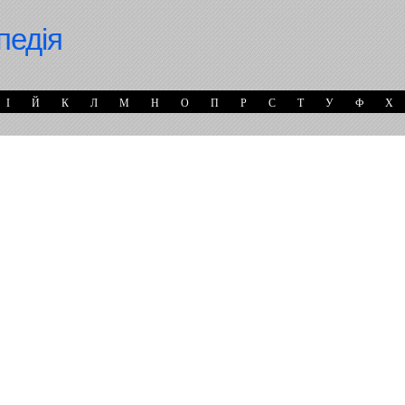
педія
І
Й
К
Л
М
Н
О
П
Р
С
Т
У
Ф
Х