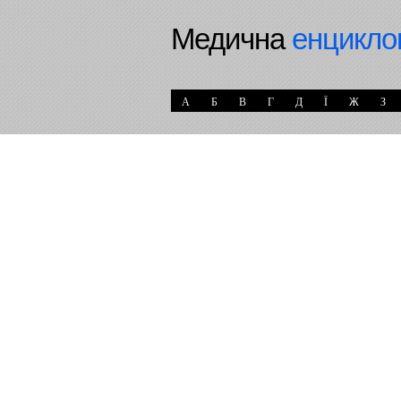
Медична
енцикло
А
Б
В
Г
Д
Ї
Ж
З