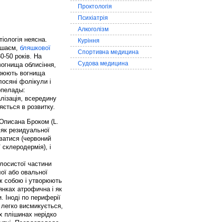
Проктологія
Психіатрія
Алкоголізм
тіологія неясна.
Куріння
ишаєм,
бляшкової
Спортивна медицина
30-50 років. На
Судова медицина
вогнища облисіння,
орюють вогнища
лосяні фолікули і
опелады:
лізація, всередину
яється в розвитку.
 Описана Броком (L.
 як резидуальної
ватися (червоний
склеродермія), і
олосистої частини
ої або овальної
іж собою і утворюють
янках атрофична і як
. Іноді по периферії
 легко висмикується,
х плішинах нерідко