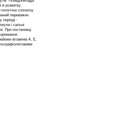
сутні. Псевдопелада
 в розвитку;
стологічно спочатку
ований переважно
 періоді -
ікули і сальні
ні. При постановці
ворювання.
ийоми вітамінів А, Е,
 ультрафіолетовими