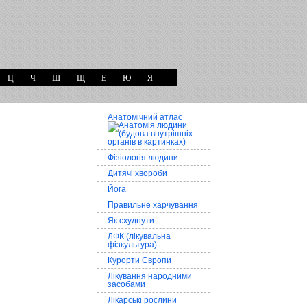
Ц
Ч
Ш
Щ
Е
Ю
Я
Анатомічний атлас
Фізіологія людини
Дитячі хвороби
Йога
Правильне харчування
Як схуднути
ЛФК (лікувальна
фізкультура)
Курорти Європи
Лікування народними
засобами
Лікарські рослини