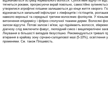
відзначаються острівці нормального волосся. Суб'єктивні відчуття від
тягнеться роками, прогресуючи вкрай повільно, самостійно зупиняється
утворилися атрофічні плішини залишаються до кінця життя хворого. Гі
відзначається запальний інфільтрат з лімфоцитів і гістіоцитів, розташ
навколо верхньої та середньої третини волосяних фолікулів. У пізньому
витончення епідермісу і фіброз сполучної тканини дерми. Волосяні фол
залози відсутні. Потові залози і м'язи, що піднімають волосся, збереже
діагнозу слід виключити фавус, люпоідний сикоз і вищеперелічені зах
Лікування в більшості випадків безуспішно. Рекомендуються тривалі пр
втирання в крайову зону сірчано-саліцилової мазі (5-10%), освітлення
променями. См. також Плішивість.