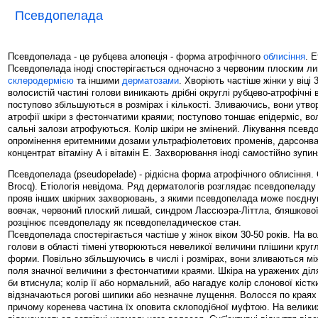
Псевдопелада
Псевдопелада - це рубцева алопеція - форма атрофічного
облисіння
. Е
Псевдопелада іноді спостерігається одночасно з червоним плоским л
склеродермією
та іншими
дерматозами
. Хворіють частіше жінки у віці 
волосистій частині голови виникають дрібні округлі рубцево-атрофічні 
поступово збільшуються в розмірах і кількості. Зливаючись, вони утв
атрофії шкіри з фестончатими краями; поступово тоншає епідерміс, во
сальні залози атрофуються. Колір шкіри не змінений. Лікування псевд
опромінення еритемними дозами ультрафіолетових променів, дарсонва
концентрат вітаміну А і вітамін Е. Захворювання іноді самостійно зупин
Псевдопелада (pseudopelade) - рідкісна форма атрофічного облисіння.
Brocq). Етіологія невідома. Ряд дерматологів розглядає псевдопеладу
прояв інших шкірних захворювань, з якими псевдопелада може поєдну
вовчак, червоний плоский лишай, синдром Лассюэра-Літтла, бляшкової 
розцінює псевдопеладу як псевдопеладическое стан.
Псевдопелада спостерігається частіше у жінок віком 30-50 років. На в
голови в області тімені утворюються невеликої величини плішини кругл
форми. Повільно збільшуючись в числі і розмірах, вони зливаються м
поля значної величини з фестончатими краями. Шкіра на уражених діл
би втиснула; колір її або нормальний, або нагадує колір слонової кістки
відзначаються рогові шипики або незначне лущення. Волосся по краях
причому коренева частина їх оповита склоподібної муфтою. На велики