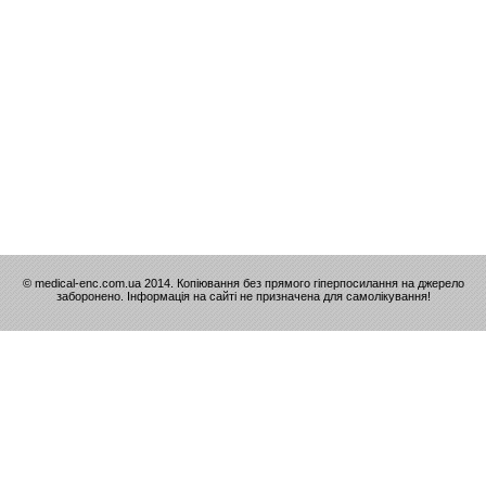
© medical-enc.com.ua 2014. Копіювання без прямого гіперпосилання на джерело
заборонено. Інформація на сайті не призначена для самолікування!