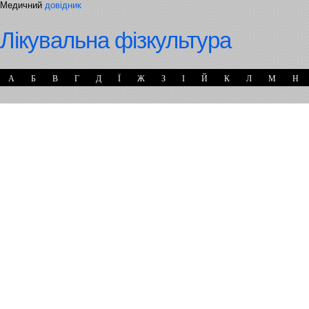
Медичний
довідник
Лікувальна фізкультура
А
Б
В
Г
Д
Ї
Ж
З
І
Й
К
Л
М
Н