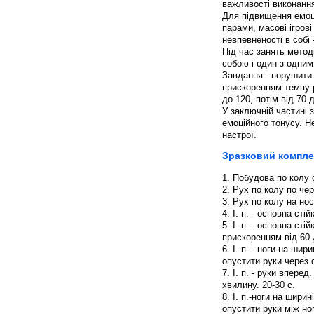
важливості виконанн
Для підвищення емоц
парами, масові ігров
невпевненості в собі
Під час занять метод
собою і один з одним
Завдання - порушити 
прискоренням темпу р
до 120, потім від 70 
У заключній частині
емоційного тонусу. Н
настрої.
Зразковий комплек
1. Побудова по колу 
2. Рух по колу по чер
3. Рух по колу на нос
4. І. п. - основна ст
5. І. п. - основна ст
прискоренням від 60 
6. І. п. - ноги на шир
опустити руки через с
7. І. п. - руки впере
хвилину. 20-30 с.
8. І. п.-ноги на ширин
опустити руки між ног