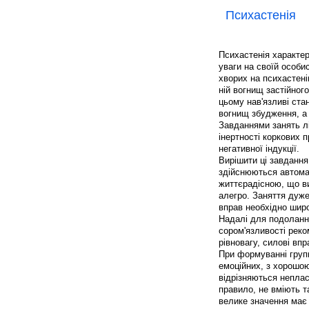
Психастенія
Психастенія характе
уваги на своїй особи
хворих на психастені
ній вогнищ застійног
цьому нав'язливі стан
вогнищ збудження, а н
Завданнями занять л
інертності коркових 
негативної індукції.
Вирішити ці завдання
здійснюються автома
життєрадісною, що ви
алегро. Заняття дуже
вправ необхідно широ
Надалі для подолання
сором'язливості рек
рівновагу, силові впр
При формуванні груп
емоційних, з хорошою
відрізняються неплас
правило, не вміють т
велике значення має 