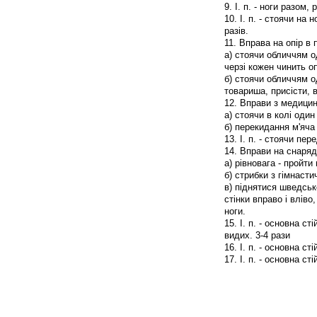
9. І. п. - ноги разом, 
10. І. п. - стоячи на 
разів.
11. Вправа на опір в 
а) стоячи обличчям о
черзі кожен чинить оп
б) стоячи обличчям о
товариша, присісти, 
12. Вправи з медици
а) стоячи в колі один
б) перекидання м'яча
13. І. п. - стоячи пе
14. Вправи на снаряд
а) рівновага - пройти 
б) стрибки з гімнастич
в) піднятися шведсько
стінки вправо і влів
ноги.
15. І. п. - основна ст
видих. 3-4 рази
16. І. п. - основна с
17. І. п. - основна ст