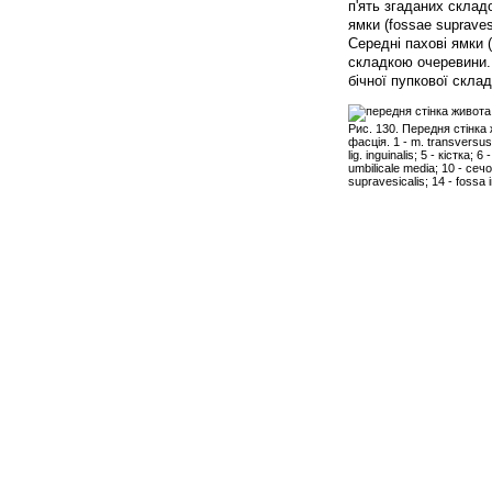
п'ять згаданих скла
ямки (fossae suprave
Середні пахові ямки (
складкою очеревини. З
бічної пупкової скла
Рис. 130. Передня стінка
фасція. 1 - m. transversus a
lig. inguinalis; 5 - кістка; 6 
umbilicale media; 10 - сечо
supravesicalis; 14 - fossa i