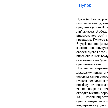
Пупок
Пупок (umbilicus) роз
пупкового кільця, яке
одну вену (v. umbilic
лінії живота. В облас
відокремлюються/, ін
прошарків. Пупкове к
Внутрішня фасція жив
живота, вона описуєт
області пупка і стає
виражена в нижньому 
основними стовбурами 
однойменні вени.
Пристінкові очеревин
діафрагму і внизу оп
черевної стінки очер
пупком і сечовим міх
верхівку сечового міх
бічних поверхнях сечо
складка містить зарос
130). Назовні від ос
одній складки очеревин
надчеревній судини (a.