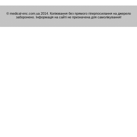
© medical-enc.com.ua 2014. Копіювання без прямого гіперпосилання на джерело
заборонено. Інформація на сайті не призначена для самолікування!