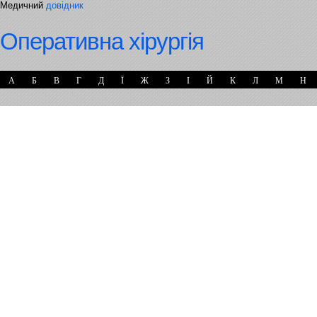
Медичний
довідник
Оперативна хірургія
А
Б
В
Г
Д
Ї
Ж
З
І
Й
К
Л
М
Н