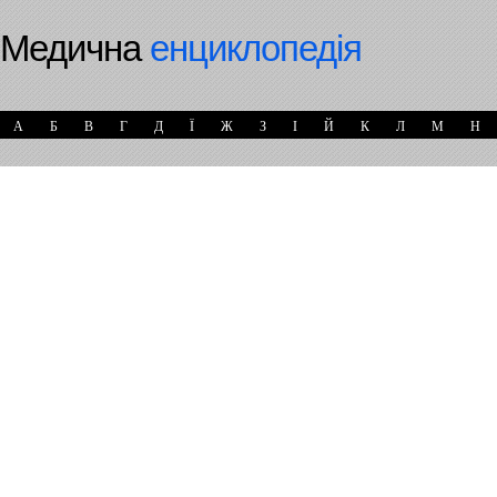
Медична
енциклопедія
А
Б
В
Г
Д
Ї
Ж
З
І
Й
К
Л
М
Н