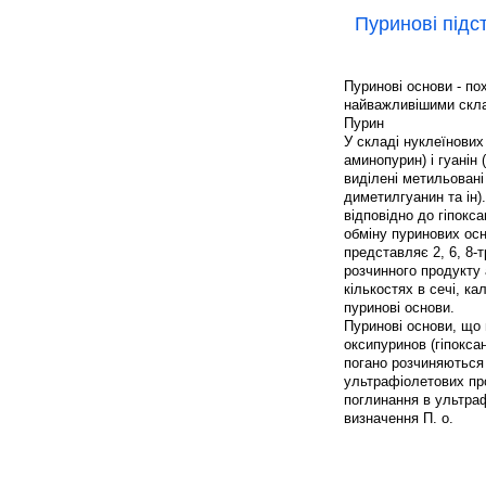
Пуринові підс
Пуринові основи - пох
найважливішими скла
Пурин
У складі нуклеїнових 
аминопурин) і гуанін
виділені метильовані
диметилгуанин та ін).
відповідно до гіпокса
обміну пуринових осн
представляє 2, 6, 8-
розчинного продукту а
кількостях в сечі, ка
пуринові основи.
Пуринові основи, що 
оксипуринов (гіпокса
погано розчиняються
ультрафіолетових про
поглинання в ультра
визначення П. о.