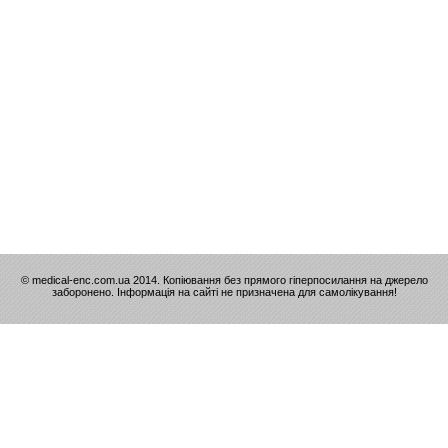
© medical-enc.com.ua 2014. Копіювання без прямого гіперпосилання на джерело
заборонено. Інформація на сайті не призначена для самолікування!