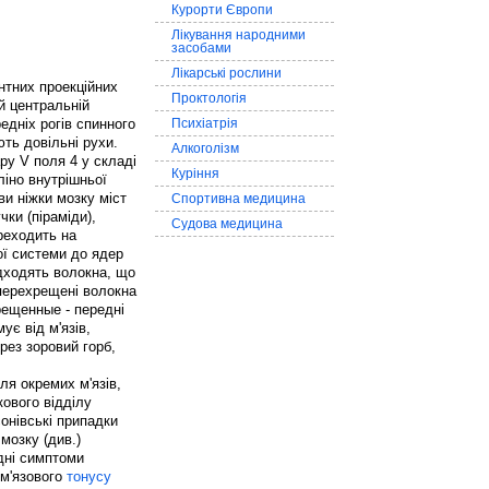
Курорти Європи
Лікування народними
засобами
Лікарські рослини
нтних проекційних
Проктологія
й центральній
едніх рогів спинного
Психіатрія
ють довільні рухи.
Алкоголізм
ару V поля 4 у складі
Куріння
ліно внутрішньої
ви ніжки мозку міст
Спортивна медицина
чки (піраміди),
Судова медицина
реходить на
ої системи до ядер
дходять волокна, що
перехрещені волокна
рещенные - передні
ує від м'язів,
рез зоровий горб,
ля окремих м'язів,
кового відділу
онівські припадки
мозку (див.)
ідні симптоми
 м'язового
тонусу