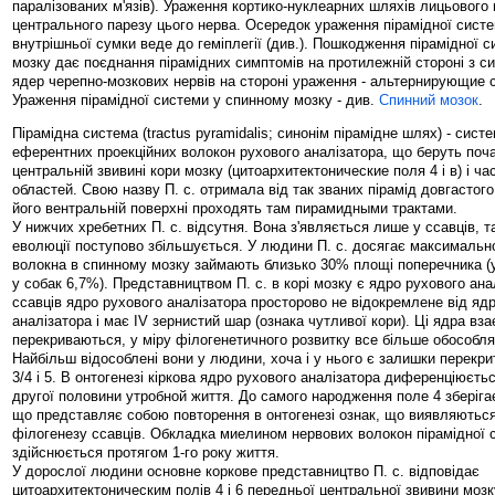
паралізованих м'язів). Ураження кортико-нуклеарних шляхів лицьового
центрального парезу цього нерва. Осередок ураження пірамідної систе
внутрішньої сумки веде до геміплегії (див.). Пошкодження пірамідної с
мозку дає поєднання пірамідних симптомів на протилежній стороні з 
ядер черепно-мозкових нервів на стороні ураження - альтернирующие с
Ураження пірамідної системи у спинному мозку - див.
Спинний мозок
.
Пірамідна система (tractus pyramidalis; синонім пірамідне шлях) - сист
еферентних проекційних волокон рухового аналізатора, що беруть поча
центральній звивині кори мозку (цитоархитектонические поля 4 і в) і час
областей. Свою назву П. с. отримала від так званих пірамід довгастого
його вентральній поверхні проходять там пирамидными трактами.
У нижчих хребетних П. с. відсутня. Вона з'являється лише у ссавців, та
еволюції поступово збільшується. У людини П. с. досягає максимальног
волокна в спинному мозку займають близько 30% площі поперечника (
у собак 6,7%). Представництвом П. с. в корі мозку є ядро рухового ана
ссавців ядро рухового аналізатора просторово не відокремлене від ядр
аналізатора і має IV зернистий шар (ознака чутливої кори). Ці ядра вз
перекриваються, у міру філогенетичного розвитку все більше обособля
Найбільш відособлені вони у людини, хоча і у нього є залишки перекрит
3/4 і 5. В онтогенезі кіркова ядро рухового аналізатора диференціюєтьс
другої половини утробной життя. До самого народження поле 4 зберіга
що представляє собою повторення в онтогенезі ознак, що виявляються
філогенезу ссавців. Обкладка миелином нервових волокон пірамідної 
здійснюється протягом 1-го року життя.
У дорослої людини основне коркове представництво П. с. відповідає
цитоархитектоническим полів 4 і 6 передньої центральної звивини мозк