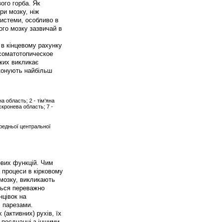
ого горба. Як
ри мозку, ніж
системи, особливо в
ного мозку зазвичай в
і в кінцевому рахунку
 соматотопическое
яких викликає
иконують найбільш
а область; 2 - тім'яна
скронева область; 7 -
ередньої центральної
ових функцій. Чим
і процеси в кірковому
у мозку, викликають
ться переважно
нцівок на
, парезами.
(активних) рухів, їх
у поєднанні з іншими