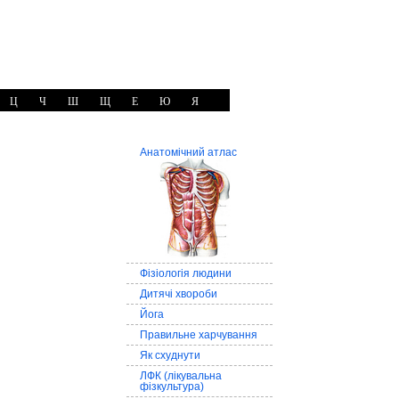
Ц
Ч
Ш
Щ
Е
Ю
Я
Анатомічний атлас
Фізіологія людини
Дитячі хвороби
Йога
Правильне харчування
Як схуднути
ЛФК (лікувальна
фізкультура)