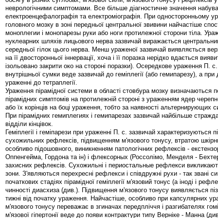
неврологічними симптомами. Все більше діагностичне значення набув
електроенцефалографія та електроміографія. При односторонньому ур
головного мозку в зоні передньої центральної звивини найчастіше спо
моноплегии і монопарезы руки або ноги протилежної сторони тіла. Ура
нуклеарних шляхів лицьового нерва зазвичай виражається центральни
середньої гілок цього нерва. Менш ураженої зазвичай виявляється вер
на її двосторонньої іннервації, хоча і її поразка нерідко вдається вияв
ізольовано закрити око на стороні поразки). Осередкове ураження П. с.
внутрішньої сумки веде зазвичай до геміплегії (або гемипарезу), а пр
ураженні до тетраплегії.
Ураження пірамідної системи в області стовбура мозку визначаються 
пірамідних симптомів на протилежній стороні з ураженням ядер черепн
або їх корінців на боці ураження, тобто за наявності альтернирующих с
При пірамідних гемиплегиях і гемипарезах зазвичай найбільше стражд
відділи кінцівок.
Геміплегії і геміпарези при ураженні П. с. зазвичай характеризуються
сухожильних рефлексів, підвищенням м'язового тонусу, втратою шкірн
особливо підошовного, виникненням патологічних рефлексів - екстензо
Оппенгейма, Гордона та ін) і флексорных (Россолімо, Менделя - Бехтере
захисних рефлексів. Сухожильні і периостальные рефлекси викликают
зони. З'являються перехресні рефлекси і співдружні рухи - так звані си
початкових стадіях пірамідної геміплегії м'язовий тонус (а іноді і реф
чинності диасхиза (див.). Підвищення м'язового тонусу виявляється піз
тижні від початку ураження. Найчастіше, особливо при капсулярних у
м'язового тонусу переважає в згиначах передпліччя і разгибателях гом
м'язової гіпертонії веде до появи контрактури типу Верніке - Манна (ди