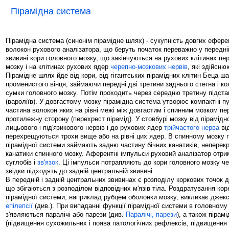
Пірамідна система
Пірамідна система (синонім пірамідне шлях) - сукупність довгих ефере
волокон рухового аналізатора, що беруть початок переважно у передні
звивині кори головного мозку, що закінчуються на рухових клітинах пер
мозку і на клітинах рухових ядер
черепно-мозкових нервів
, які здійсню
Пірамідне шлях йде від кори, від гігантських пірамідних клітин Беца ш
променистого вінця, займаючи передні дві третини заднього стегна і ко
сумки головного мозку. Потім проходить через середню третину підста
(вароліїв). У довгастому мозку пірамідна система утворює компактні пу
частина волокон яких на рівні межі між довгастим і спинним мозком пе
протилежну сторону (перехрест пірамід). У стовбурі мозку від пірамідн
лицьового і під'язикового нервів і до рухових ядер
трійчастого нерва
ві
перехрещуються трохи вище або на рівні цих ядер. В спинному мозку 
пірамідної системи займають задню частину бічних канатиків, неперек
канатики спинного мозку. Аферентні імпульси руховий аналізатор отрим
суглобів і
зв'язок
. Ці імпульси потрапляють до кори головного мозку че
звідки підходять до задній центральній звивині.
В передній і задній центральних звивинах є розподілу коркових точок д
що збігаються з розподілом відповідних м'язів тіла. Роздратування кор
пірамідної системи, наприклад рубцем оболонки мозку, викликає джекс
епілепсії
(див.). При випаданні функції пірамідної системи в головному 
з'являються паралічі або парези (див.
Паралічі, парези
), а також пірам
(підвищення сухожильних і поява патологічних рефлексів, підвищення