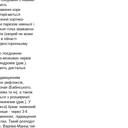
ають
аженні кори
стерігаються
ження кортико-
м парезом нижньої і
хня гілка зважаючи
ити (хворий не може
 в області
и двосторонньому
по поєднанню
о-мозкових нервів
индромів (див.).
ають дистальні
 підвищенням
их рефлексів,
рная (Бабінського,
ва та ін), а також
ься з розширеної
нкинезии (див.). У
лекси) буває знижений
ніше - через 3-4
раженнях, підвищення
ілки. Такий розподіл
в. Верніке-Манна тип