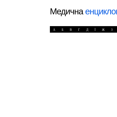
Медична
енцикло
А
Б
В
Г
Д
Ї
Ж
З