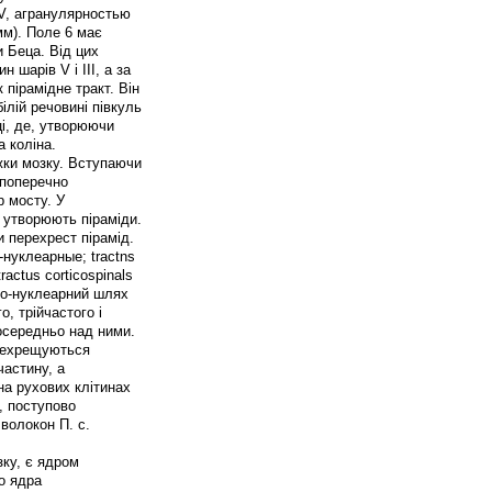
 V, агранулярностью
мм). Поле 6 має
и Беца. Від цих
н шарів V і III, а за
 пірамідне тракт. Він
ілій речовині півкуль
ці, де, утворюючи
а коліна.
іжки мозку. Вступаючи
 поперечно
 мосту. У
і утворюють піраміди.
 перехрест пірамід.
-нуклеарные; tractns
ractus corticospinals
ико-нуклеарний шлях
, трійчастого і
осередньо над ними.
ерехрещуються
частину, а
а рухових клітинах
., поступово
волокон П. с.
зку, є ядром
о ядра