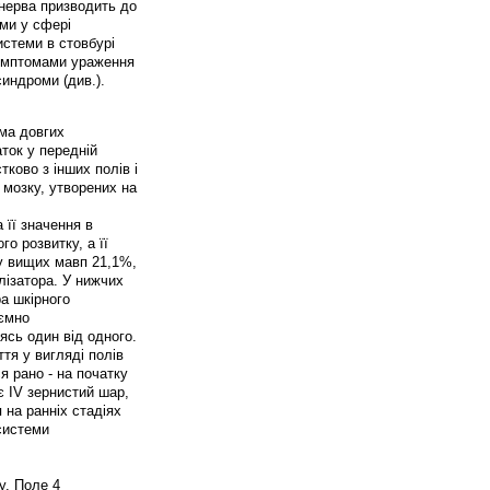
 нерва призводить до
ми у сфері
истеми в стовбурі
симптомами ураження
индроми (див.).
ема довгих
ток у передній
тково з інших полів і
 мозку, утворених на
 її значення в
о розвитку, а її
у вищих мавп 21,1%,
лізатора. У нижчих
а шкірного
аємно
ясь один від одного.
тя у вигляді полів
я рано - на початку
є IV зернистий шар,
 на ранніх стадіях
системи
у. Поле 4