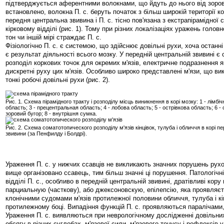
підтверджується аферентними волокнами, що йдуть до нього від зоров
встановлено, волокна П. с. беруть початок з більш широкій території ко
передня центральна звивина і П. с. тісно пов'язана з екстрапірамідної 
кірковому відділі (рис. 1). Тому при різних локалізаціях уражень голов
тон чи іншій мірі страждає П. с.
Фізіологічно П. с. є системою, що здійснює довільні рухи, хоча останн
є результат діяльності всього мозку. У передній центральній звивині є
розподіл коркових точок для окремих м'язів, електричне подразнення 
дискретні руху цих м'язів. Особливо широко представлені м'язи, що в
тонкі робочі довільні рухи (рис. 2).
Рис. 1. Схема пірамідного тракту і розподілу місць виникнення в корі мозку: 1 - лімбічн
область; 3 - прецентральная область; 4 - лобова область; 5 - острівкова область; 6 - 
зоровий бугор; 8 - внутрішня сумка.
Рис. 2. Схема соматотопического розподілу м'язів кінцівок, тулуба і обличчя в корі п
звивини (за Пенфилду і Болдрі).
Ураження П. с. у нижчих ссавців не викликають значних порушень рух
вище організовано ссавець, тим більш значні ці порушення. Патологічн
відділі П. с., особливо в передній центральній звивині, дратівливі кор
парциальную (часткову), або джексоновскую, епілепсію, яка проявляє
клонічними судомами м'язів протилежної половини обличчя, тулуба і кі
протилежному боці. Випадіння функцій П. с. проявляються паралічами
Ураження П. с. виявляються при неврологічному дослідженні довільних 
обсягу в різних суглобах, м'язової сили, м'язового тонусу і рефлексів 