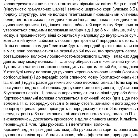
характеризується наявністю гігантських пірамідних клітин Беца в шарі
(відсутністю гранулярних шарів) і великою шириною кори (близько 3,5 
подібну структуру, але не володіє гігантськими пирамидными клітинам
полів, від гігантських пірамідних клітин Беца і від інших пірамідних кліти
сучасними даними, і від інших полів і областей кори мозку бере початок
утворюється спадними волокнами калібру від 1 до 8 мк і більше, які у б
мозку, в променистому вінці сходяться у напрямку до внутрішньої сум
компактний пучок, займають передні дві третини її переднього стегна т
Потім волокна пірамідної системи йдуть в середній третині підстави н
в міст, вони розпадаються на окремі дрібні пучки, що проходять серед
розташованих волокон лобово-мосто-мозочкового шляху і власних ядер
довгастому мозку волокна П. с. знову збираються в компактний пучок 
Тут велика частина волокон переходить на протилежний бік, складаючи
У стовбурі мозку волокна до рухових черепно-мозкових нервів (кортико
corticonuclearis) і до передніх рогів спинного мозку (кортико-спинальні; t
lat. et ant.) йдуть разом до нижнього краю верхньої оливи. Потім корт
поступово віддає свої волокна до рухових ядер лицьового, під'язикового
блукаючого нервів. Ці волокна перехрещуються на рівні ядер або безп
Кортико-спинальні волокна спускаються в спинний мозок (див.), де п
волокна П. с. зосереджуються в бічному стовпі, займаючи його задню 
неперекрещивающиеся проходять в передньому стовпі. Закінчуючись н
передніх рогів (або на вставних клітинах) спинного мозку, волокна П. е
виснажуючись, досягають крижового відділу спинного мозку. Кількість 
перевищує 1 млн. Крім рухових, є і вегетативні волокна.
Кірковий відділ пірамідної системи, або рухова зона кори головного мо
рухового аналізатора. Анализаторная, або афферентная, природа цьог