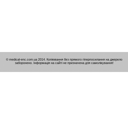
© medical-enc.com.ua 2014. Копіювання без прямого гіперпосилання на джерело
заборонено. Інформація на сайті не призначена для самолікування!