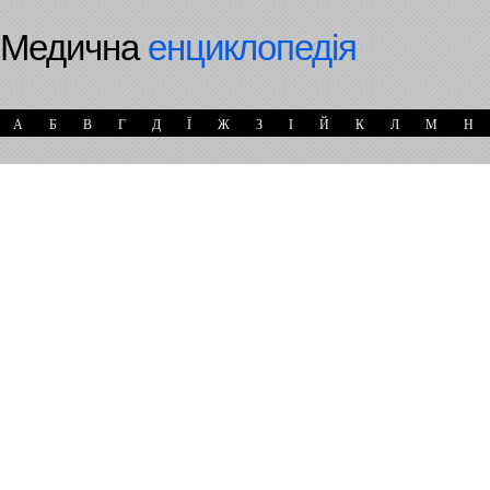
Медична
енциклопедія
А
Б
В
Г
Д
Ї
Ж
З
І
Й
К
Л
М
Н