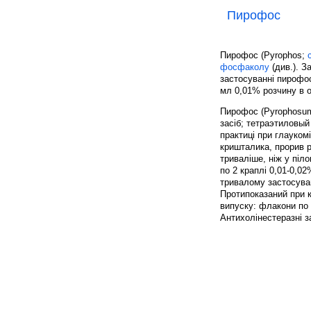
Пирофос
Пирофос (Pyrophos;
фосфаколу
(див.). З
застосуванні пирофос
мл 0,01% розчину в о
Пирофос (Pyrophosum
засіб; тетраэтиловы
практиці при глауком
кришталика, прорив ро
триваліше, ніж у піло
по 2 краплі 0,01-0,0
тривалому застосуван
Протипоказаний при к
випуску: флакони по 
Антихолінестеразні з