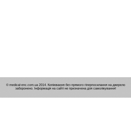
© medical-enc.com.ua 2014. Копіювання без прямого гіперпосилання на джерело
заборонено. Інформація на сайті не призначена для самолікування!