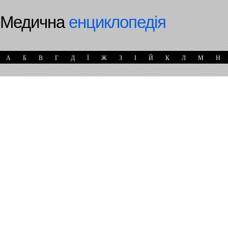
Медична
енциклопедія
А
Б
В
Г
Д
Ї
Ж
З
І
Й
К
Л
М
Н