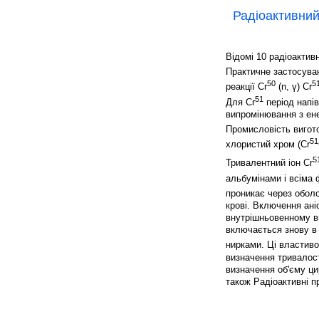
Радіоактивни
Відомі 10 радіоактив
Практичне застосуванн
50
5
реакції Cr
(n, ү) Cr
51
Для Cr
період напі
випромінювання з ене
Промисловість вигото
51
хлористий хром (Cr
5
Тривалентний іон Cr
альбумінами і всіма 
проникає через оболо
крові. Включення аніо
внутрішньовенному вв
включається знову в 
нирками. Ці властиво
визначення тривалост
визначення об'єму ци
також Радіоактивні п