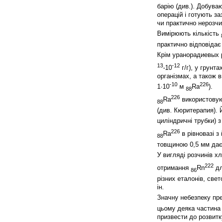
барію (див.). Добув
операцій і готують з
чи практично нерозчи
Вимірюють кількість
практично відповідає 
Крім уранорадиевых
13
-12
-10
г/г), у грунт
організмах, а також 
-10
226
1·10
м
Ra
).
88
226
Ra
використовую
88
(див. Кюритерапия). 
циліндричні трубки) з
226
Ra
в рівновазі з
88
товщиною 0,5 мм дає 
У вигляді розчинів х
222
отримання
Rn
дл
86
різних еталонів, свет
ін.
Значну небезпеку пр
цьому деяка частина 
призвести до розвитк