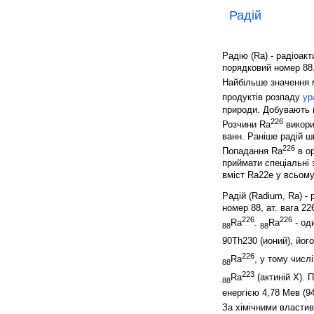
Радій
Радію (Ra) - радіоак
порядковий номер 88
Найбільше значення 
продуктів розпаду
ур
природи. Добувають й
226
Розчини Ra
викори
ванн. Раніше радій ш
226
Попадання Ra
в ор
приймати спеціальні
вміст Ra22e у всьому
Радій (Radium, Ra) -
номер 88, ат. вага 2
226
226
Ra
.
Ra
- од
88
88
90Th230 (ионий), його
226
Ra
, у тому числ
88
223
Ra
(актиній X). 
88
енергією 4,78 Мев (94
За хімічними власти