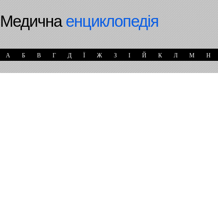
Медична
енциклопедія
А
Б
В
Г
Д
Ї
Ж
З
І
Й
К
Л
М
Н