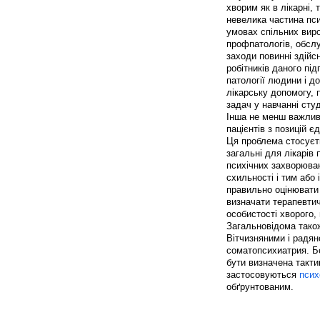
хворим як в лікарні, 
невелика частина пси
умовах спільних виро
профпатологів, обслу
заходи повинні здій
робітників даного пі
патології людини і д
лікарську допомогу,
задач у навчанні студ
Інша не менш важлива
пацієнтів з позицій є
Ця проблема стосуєть
загальні для лікарів
психічних захворюван
схильності і тим або
правильно оцінювати 
визначати терапевтич
особистості хворого,
Загальновідома також
Вітчизняними і радян
соматопсихиатрия. Б
бути визначена такти
застосовуються
псих
обґрунтованим.