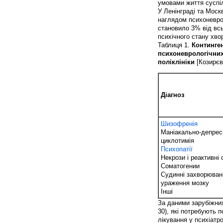
умовами життя суспі
У Ленінграді та Моск
наглядом психоневро
становило 3% від всь
психічного стану хв
Таблиця 1.
Континген
психоневрологічних 
поліклініки
[Козирєв 
Діагноз
Шизофренія
Маніакально-депрес
циклотимія
Психопатії
Некрози і реактивні 
Соматогении
Судинні захворюванн
ураження мозку
Інші
За даними зарубіжних
30), які потребують 
лікування у психіатр