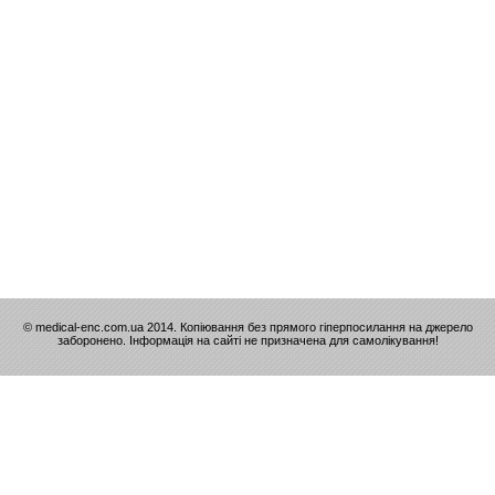
© medical-enc.com.ua 2014. Копіювання без прямого гіперпосилання на джерело
заборонено. Інформація на сайті не призначена для самолікування!