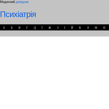
Медичний
довідник
Психіатрія
А
Б
В
Г
Д
Ї
Ж
З
І
Й
К
Л
М
Н