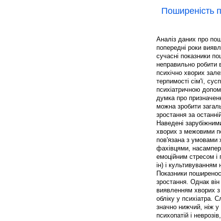
Поширеність п
Аналіз даних про пош
попередні роки виявл
сучасні показники по
неправильно робити 
психічно хворих зале
терпимості сім'ї, сус
психіатричною допом
думка про призначен
можна зробити загаль
зростання за останній
Наведені зарубіжним
хворих з межовими пс
пов'язана з умовами 
фахівцями, насампер
емоційним стресом і 
ін) і культивуванням
Показники поширеност
зростання. Однак ві
виявленням хворих з
обліку у психіатра. С
значно нижчий, ніж у 
психопатій і неврозі