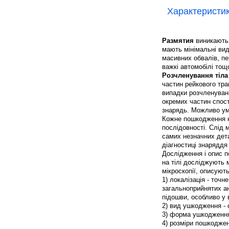
Характеристи
Размятия
виникають 
мають мінімальні ви
масивних обвалів, пе
важкі автомобілі тощо
Розчленування тіла
частин рейкового тра
випадки розчленуванн
окремих частин спост
знарядь. Можливо ум
Кожне пошкодження н
послідовності. Слід м
самих незначних дет
діагностиці знарядд
Дослідження і опис 
на тілі досліджують 
мікроскопії, описуют
1) локалізація - точ
загальноприйнятих ан
підошви, особливо у 
2) вид ушкодження - с
3) форма ушкодження
4) розміри пошкоджен