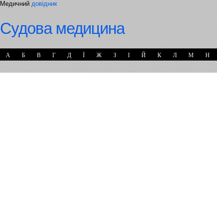
Медичний
довідник
Судова медицина
А
Б
В
Г
Д
Ї
Ж
З
І
Й
К
Л
М
Н