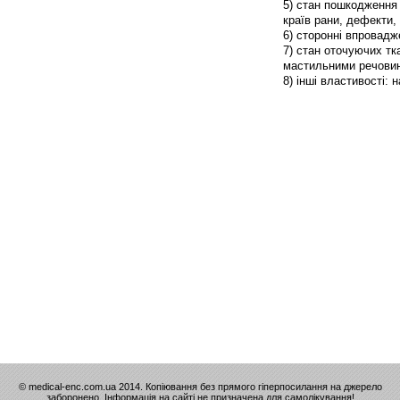
5) стан пошкодження 
країв рани, дефекти, 
6) сторонні впровадже
7) стан оточуючих тк
мастильними речовин
8) інші властивості: 
© medical-enc.com.ua 2014. Копіювання без прямого гіперпосилання на джерело
заборонено. Інформація на сайті не призначена для самолікування!