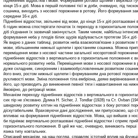
піднебінних відростків і мови. Формування ротової щілини і верхньої гу
кінця 15-х діб. Мова в першій половині тієї ж доби, очевидно, під тиск
сошника, виходить з носової порожнини в ротову. Його формування зак
середини 16-х діб.
Піднебінні відростки, звільнені від мови, до кінця 15-х діб розташовані
6 годин можна спостерігати початок їх переходу в горизонтальне полож
діб з'єднання їх зазвичай закінчується. Таким чином, найбільш інтенсив
формування неба у плодів білих щурів відбувається протягом 16-х діб
Як видно з даних таблиці, розвиток неба взаємопов'язане з розвитком
мови, збільшенням нижньої щелепи і зростанням сошника. Можна прип
переміщення мови з носової частини загальної носоротовой порожнини,
піднебінних відростків з вертикального в горизонтальне положення є 
нормального розвитку неба. Переміщення мови з носової порожнини в р
дуже складним, синхронним і взаимообусловленным розвитком сошни
його вниз, ростом нижньої щелепи і формуванням дна ротової порожни
рухливості мови. Зміна положення тіла ембріона, деяке вирівнювання 
його, що призводить до виникнення певної тяги і навантаження на ниж
ймовірно, до ретракції мови.
Механізм переходу піднебінних відростків з вертикального в горизонт
сих пір не з'ясовано. Думка Н. Sicher, J. Tondlar (1928) та Ст. Ovban (19
швидкому розвитку клітин на піднебінних відростках з боку ротової п
діскутабельним. Враховуючи дані дослідження, ми припускаємо, що 
впливає на формування піднебінних відростків. Мова, що вийшов з нос
би піднімає вертикально розташовані піднебінні відростки і сприяє пр
горизонтального положення. В цей же час, очевидно, виникають перші 
язика типу ковтальних.
Описаний механізм, на наш погляд, справляє істотний вплив на функц