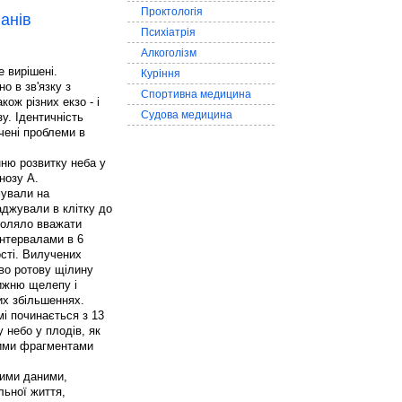
Проктологія
анів
Психіатрія
Алкоголізм
 вирішені.
Куріння
о в зв'язку з
Спортивна медицина
кож різних екзо - і
Судова медицина
у. Ідентичність
чені проблеми в
ню розвитку неба у
нозу А.
мували на
саджували в клітку до
зволяло вважати
інтервалами в 6
ості. Вилучених
иво ротову щілину
нижню щелепу і
их збільшеннях.
мі починається з 13
у небо у плодів, як
ними фрагментами
шими даними,
льної життя,