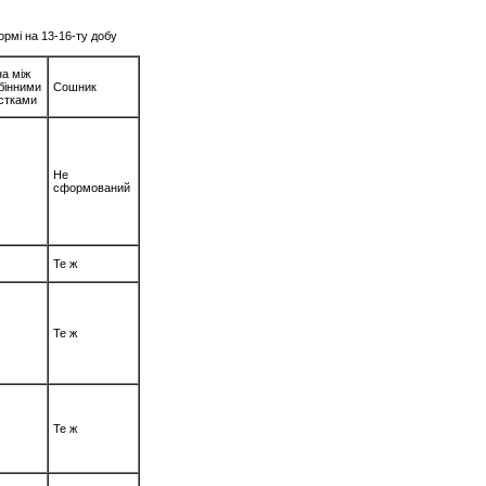
ормі на 13-16-ту добу
а між
бінними
Сошник
остками
Не
сформований
Те ж
Те ж
Те ж