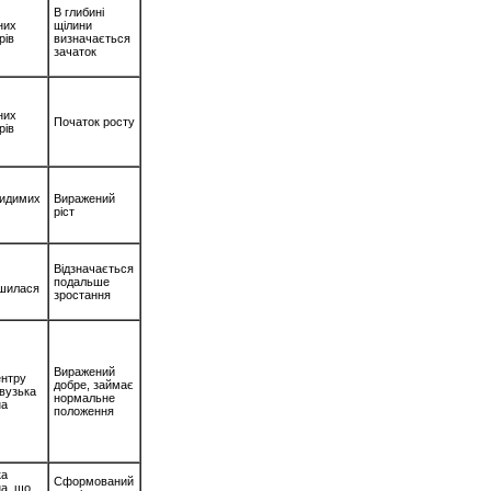
В глибині
них
щілини
рів
визначається
зачаток
них
Початок росту
рів
видимих
Виражений
ріст
Відзначається
подальше
шилася
зростання
Виражений
ентру
добре, займає
вузька
нормальне
на
положення
ка
Сформований
а, що