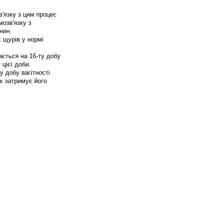
в'язку з цим процес
мозв'язку з
нин.
х щурів у нормі
вається на 16-ту добу
 цієї доби.
у добу вагітності
х затримує його