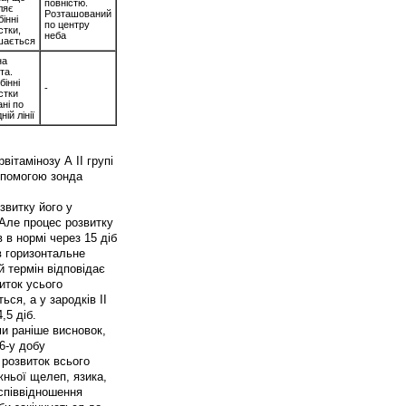
повністю.
ляє
Розташований
бінні
по центру
стки,
неба
шається
на
та.
бінні
-
стки
ані по
ній лінії
вітамінозу А II групі
допомогою зонда
звитку його у
 Але процес розвитку
 в нормі через 15 діб
в горизонтальне
й термін відповідає
виток усього
ься, а у зародків II
,5 діб.
и раніше висновок,
6-у добу
 розвиток всього
жньої щелеп, язика,
 співвідношення