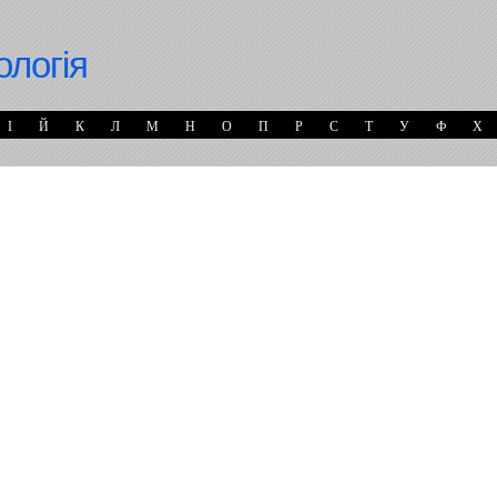
ологія
І
Й
К
Л
М
Н
О
П
Р
С
Т
У
Ф
Х