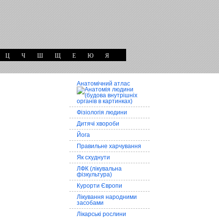
Ц
Ч
Ш
Щ
Е
Ю
Я
Анатомічний атлас
Фізіологія людини
Дитячі хвороби
Йога
Правильне харчування
Як схуднути
ЛФК (лікувальна
фізкультура)
Курорти Європи
Лікування народними
засобами
Лікарські рослини