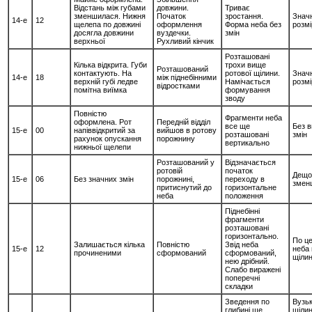
Відстань між губами
довжини.
Триває
зменшилася. Нижня
Початок
зростання.
Знач
14-е
12
щелепа по довжині
оформлення
Форма неба без
розмі
досягла довжини
вуздечки.
змін
верхньої
Рухливий кінчик
Розташовані
Кілька відкрита. Губи
трохи вище
Розташований
контактують. На
ротової щілини.
Знач
14-е
18
між піднебінними
верхній губі ледве
Намічається
розмі
відростками
помітна виїмка
формування
зводу
Повністю
Фрагменти неба
оформлена. Рот
Передній відділ
все ще
Без 
15-е
00
напіввідкритий за
вийшов в ротову
розташовані
змін
рахунок опускання
порожнину
вертикально
нижньої щелепи
Розташований у
Відзначається
ротовій
початок
Дещо
15-е
06
Без значних змін
порожнині,
переходу в
змен
притиснутий до
горизонтальне
неба
положення
Піднебінні
фрагменти
розташовані
горизонтально.
По ц
Залишається кілька
Повністю
Звід неба
15-е
12
неба 
прочиненими
сформований
сформований,
щіли
нею дрібний.
Слабо виражені
поперечні
складки
Зведення по
Вузь
глибині ще
щілин