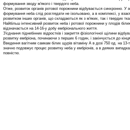
формування зводу м'якого і твердого неба.
Отже, розвиток органів ротової порожнини відбувається синхронно. У з
формування неба слід розглядати не ізольовано, а в комплексі, у взає
розвитком інших органів, що складаються як з м'яких, так і твердих тка
Найбільш інтенсивний розвиток неба і ротової порожнини у плодів біли
відзначається на 14-16-у добу ембріонального життя.
З'єднання піднебінних відростків і закриття фізіологічної щілини відбу
розвитку ембріона, починаючи з перших 6 годин, і закінчується до кінця
Введення вагітним самкам білих щурів вітаміну А в дозі 750 од. на 13-т
значно подовжує процес розвитку неба у ембріонів, а в деяких випадка
повністю.