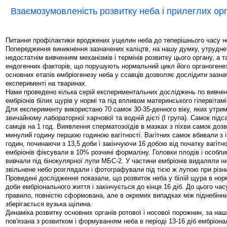
Взаємозумовленість розвитку неба і прилеглих орг
Питання профілактики вроджених ущелин неба до теперішнього часу не
Попередження виникнення зазначених каліцтв, на нашу думку, утруднен
недостатнім вивченням механізмів і термінів розвитку цього органу, а та
ендогенних факторів, що порушують нормальний цикл його органогенез
основних етапів ембріогенезу неба у ссавців дозволяє дослідити зазна
експерименті на тваринах.
Нами проведено кілька серій експериментальних досліджень по вивчен
ембріонів білих щурів у нормі та під впливом материнського гіпервітамі
Для експерименту використано 70 самок 30-35-денного віку, яких утри
звичайному лабораторної харчової та водній дієті (I група). Самок під
самців на 1 год. Виявлення сперматозоїдів в мазках з піхви самок до
минулий годину першою годиною вагітності. Вагітних самок вбивали з 
годин, починаючи з 13,5 доби і закінчуючи 16 добою від початку вагітн
ембріонів фіксували в 10% розчині формаліну. Головки плодів і особл
вивчали під бінокулярної лупи МБС-2. У частини ембріонів видаляли 
звільнене небо розглядали і фотографували під тією ж лупою при різн
Проведені дослідження показали, що розвиток неба у білій щура в нор
доби ембріонального життя і закінчується до кінця 16 діб. До цього час
правило, повністю сформована, але в окремих випадках між піднебін
зберігається вузька щілина.
Динаміка розвитку основних органів ротової і носової порожнин, за на
пов'язана з розвитком і формуванням неба в періоді 13-16 діб ембріона