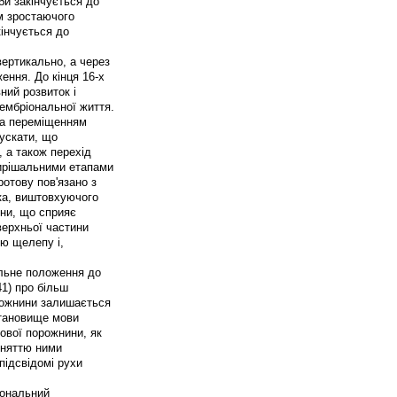
би закінчується до
ом зростаючого
інчується до
 вертикально, а через
ення. До кінця 16-х
ний розвиток і
 ембріональної життя.
 та переміщенням
ускати, що
 а також перехід
вирішальними етапами
отову пов'язано з
ка, виштовхуючого
ни, що сприяє
верхньої частини
ню щелепу і,
альне положення до
41) про більш
орожнини залишається
становище мови
ової порожнини, як
ийняттю ними
підсвідомі рухи
іональний