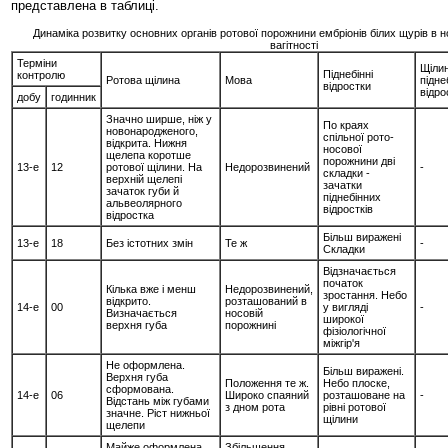
представлена в таблиці.
Динаміка розвитку основних органів ротової порожнини ембріонів білих щурів в н
вагітності
Терміни
Щілин
Піднебінні
контролю
Ротова щілина
Мова
підне
відростки
відр
добу
годинник
Значно ширше, ніж у
По краях
новонародженого,
спільної рото-
відкрита. Нижня
носової
щелепа коротше
порожнини дві
13-е
12
ротової щілини. На
Недорозвинений
-
складки -
верхній щелепі
зачатки
зачаток губи й
піднебінних
альвеолярного
відростків
відростка
Більш виражені
13-е
18
Без істотних змін
Те ж
-
Складки
Відзначається
початок
Кілька вже і менш
Недорозвинений,
зростання. Небо
відкрито.
розташований в
14-е
00
у вигляді
-
Визначається
носовій
широкої
верхня губа
порожнині
фізіологічної
міжгір'я
Не оформлена.
Більш виражені.
Верхня губа
Положення те ж.
Небо плоске,
сформована.
14-е
06
Широко спаяний
розташоване на
-
Відстань між губами
з дном рота
рівні ротової
значне. Ріст нижньої
щілини
щелепи
Майже оформлена.
Збільшення