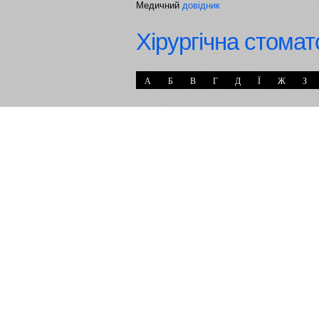
Медичний
довідник
Хірургічна стомат
А
Б
В
Г
Д
Ї
Ж
З