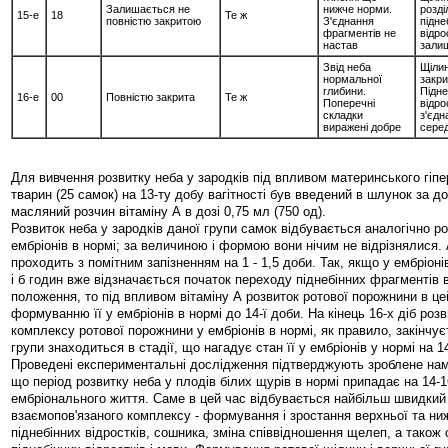
Залишається не
нижче норми.
розді
15-е
18
Те ж
повністю закритою
З'єднання
підне
фрагментів не
відро
настав
зали
Звід неба
Щіли
нормальної
закри
глибини.
Підне
16-е
00
Повністю закрита
Те ж
Поперечні
відро
складки
з'єдн
виражені добре
серед
Для вивчення розвитку неба у зародків під впливом материнського гіпер
тварин (25 самок) на 13-ту добу вагітності був введений в шлунок за 
масляний розчин вітаміну А в дозі 0,75 мл (750 од).
Розвиток неба у зародків даної групи самок відбувається аналогічно ро
ембріонів в нормі; за величиною і формою вони нічим не відрізнялися.
проходить з помітним запізненням на 1 - 1,5 доби. Так, якщо у ембріонів
і б годин вже відзначається початок переходу піднебінних фрагментів 
положення, то під впливом вітаміну А розвиток ротової порожнини в це
формуванню її у ембріонів в нормі до 14-ї доби. На кінець 16-х діб роз
комплексу ротової порожнини у ембріонів в нормі, як правило, закінчуєт
групи знаходиться в стадії, що нагадує стан її у ембріонів у нормі на 14
Проведені експериментальні дослідження підтверджують зроблене нам
що період розвитку неба у плодів білих щурів в нормі припадає на 14-1
ембріонального життя. Саме в цей час відбувається найбільш швидкий
взаємопов'язаного комплексу - формування і зростання верхньої та ни
піднебінних відростків, сошника, зміна співвідношення щелеп, а також