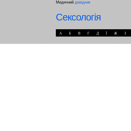
Медичний
довідник
Сексологія
А
Б
В
Г
Д
Ї
Ж
З