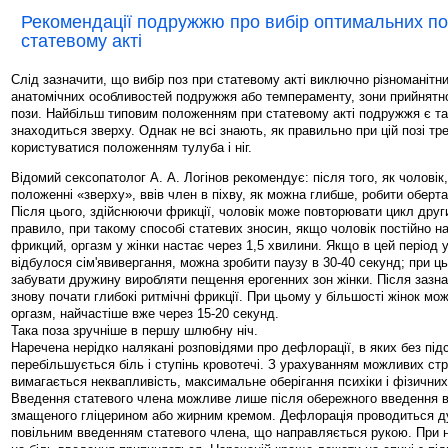
Рекомендації подружжю про вибір оптимальних п
статевому акті
Слід зазначити, що вибір поз при статевому акті виключно різноманітни
анатомічних особливостей подружжя або темпераменту, зони прийнятнос
пози. Найбільш типовим положенням при статевому акті подружжя є та
знаходиться зверху. Однак не всі знають, як правильно при цій позі тр
користуватися положенням тулуба і ніг.
Відомий сексопатолог А. А. Логінов рекомендує: після того, як чоловік
положенні «зверху», ввів член в піхву, як можна глибше, робити оберта
Після цього, здійснюючи фрикції, чоловік може повторювати цикл другий
правило, при такому способі статевих зносин, якщо чоловік постійно 
фрикций, оргазм у жінки настає через 1,5 хвилини. Якщо в цей період у
відбулося сім'явивергання, можна зробити паузу в 30-40 секунд; при ц
забувати дружину виробляти пещення ерогенних зон жінки. Після зазн
знову почати глибокі ритмічні фрикції. При цьому у більшості жінок мо
оргазм, найчастіше вже через 15-20 секунд.
Така поза зручніше в першу шлюбну ніч.
Наречена нерідко налякані розповідями про дефлорації, в яких без під
перебільшується біль і ступінь кровотечі. З урахуванням можливих стр
вимагається неквапливість, максимальне оберігання психіки і фізичних
Введення статевого члена можливе лише після обережного введення в
змащеного гліцерином або жирним кремом. Дефлорація проводиться д
повільним введенням статевого члена, що направляється рукою. При