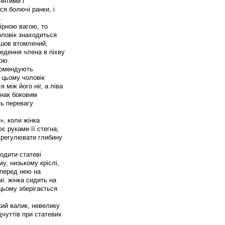
нятими і
я болючі ранки, і
.
ірною вагою, то
оловік знаходиться
йшов втомлений,
едення члена в піхву
ою.
екомендують
 цьому чоловік
 між його ніг, а ліва
Однак боковим
ь перевагу
», коли жінка
ює руками її стегна;
е регулювати глибину
одити статеві
у, низькому кріслі,
 перед нею на
і: жінка сидить на
цьому зберігається
кий валик, невелику
чуттів при статевих