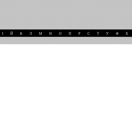
І
Й
К
Л
М
Н
О
П
Р
С
Т
У
Ф
Х