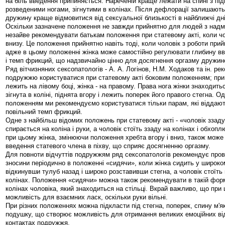
на біль введення припиняється. Нареченій краще лежати на спині з під
розведеними ногами, зігнутими в колінах. Після дефлорації залишаютьс
дружину краще відмовитися від сексуальної близькості в найближчі дні
Оскільки зазначене положення не завжди прийнятно для людей з надм
незайве рекомендувати батькам положення при статевому акті, коли ч
внизу. Це положення прийнятно навіть тоді, коли чоловік з роботи при
адже в цьому положенні жінка може самостійно регулювати глибину вв
і темп фрикций, що надзвичайно цінно для досягнення оргазму дружин
Ряд вітчизняних сексопатологів - А. А. Логінов, Н.М. Ходаков та ін. р
подружжю користуватися при статевому акті боковим положенням; при
лежить на лівому боці, жінка - на правому. Права нога жінки знаходиться
зігнута в коліні, піднята вгору і лежить поперек його правого стегна. 
положенням ми рекомендуємо користуватися тільки парам, які віддают
повільний темп фрикций.
Одне з найбільш відомих положень при статевому акті - «чоловік ззаду
спирається на коліна і руки, а чоловік стоїть ззаду на колінах і обхопл
при цьому жінка, змінюючи положення хребта вгору і вниз, також мож
введення статевого члена в піхву, що сприяє досягненню оргазму.
Для повноти відчуттів подружжям ряд сексопатологів рекомендує пров
зносини періодично в положенні «сидячи», коли жінка сидить у широком
відкинувши тулуб назад і широко розставивши стегна, а чоловік стоїть
колінах. Положення «сидячи» можна також рекомендувати в такій форм
колінах чоловіка, який знаходиться на стільці. Вкрай важливо, що при 
можливість для взаємних ласк, оскільки руки вільні.
При різних положеннях можна підкласти під стегна, поперек, спину м'я
подушку, що створює можливість для отримання великих емоційних від
контактах подружжя.