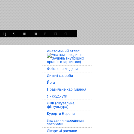
Ц
Ч
Ш
Щ
Е
Ю
Я
Анатомічний атлас
Фізіологія людини
Дитячі хвороби
Йога
Правильне харчування
Як схуднути
ЛФК (лікувальна
фізкультура)
Курорти Європи
Лікування народними
засобами
Лікарські рослини