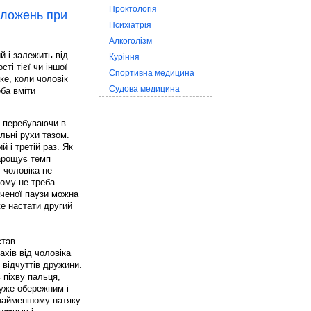
Проктологія
оложень при
Психіатрія
Алкоголізм
й і залежить від
Куріння
ті тієї чи іншої
Спортивна медицина
ке, коли чоловік
Судова медицина
еба вміти
, перебуваючи в
льні рухи тазом.
 і третій раз. Як
нарощує темп
 чоловіка не
ьому не треба
аченої паузи можна
же настати другий
став
ахів від чоловіка
 відчуттів дружини.
 піхву пальця,
уже обережним і
 найменшому натяку