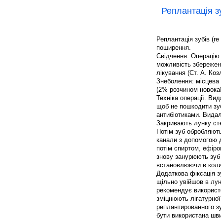
Реплантація з
Реплантація зубів (r
поширення.
Свідчення. Операцію 
можливість збереженн
лікування (Ст. А. Коз
Знеболення: місцева 
(2% розчином новокаї
Техніка операції. Ви
щоб не пошкодити зуб
антибіотиками. Видал
Закривають лунку ст
Потім зуб обробляють
канали з допомогою д
потім спиртом, ефір
знову занурюють зуб 
встановлюючи в кол
Додаткова фіксація з
щільно увійшов в лун
рекомендує використ
зміцнюють лігатурної
реплантированного зу
бути використана шви