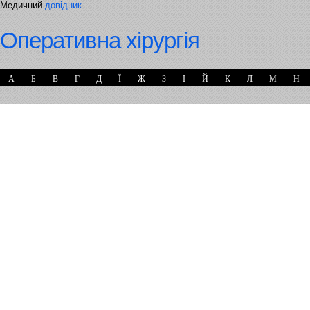
Медичний
довідник
Оперативна хірургія
А
Б
В
Г
Д
Ї
Ж
З
І
Й
К
Л
М
Н