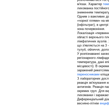
м'язах. Характер
тем
лихоманка постійного
зниженням температур
Одним з важливих діа
«чорної плями» на мі
(інфільтрат), в цент
зона почервоніння.
Локалізація «первинн
області верхнього пл
лімфатичних вузлів.
що з'являється на 3 
тулуб, обличчя, долон
У розпізнаванні зах
регіонарного лімфаде
температура, дані еп
місцевості). В окрем
заражений рикетсіями
переносниками
кліща
З лабораторних досл
реакція зв'язування 
антигенів. Реакція п
окремих груп. Для ви
лихоманки і заражают
Диференціальний діаг
весняно-літнім
енцеф