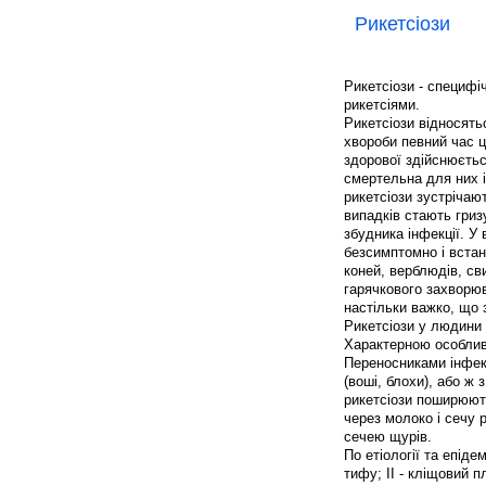
Рикетсіози
Рикетсіози - специфі
рикетсіями.
Рикетсіози відносять
хвороби певний час ц
здорової здійснюєтьс
смертельна для них і
рикетсіози зустрічают
випадків стають гри
збудника інфекції. У 
безсимптомно і вста
коней, верблюдів, св
гарячкового захворюв
настільки важко, що 
Рикетсіози у людини 
Характерною особливі
Переносниками інфекці
(воші, блохи), або ж
рикетсіози поширюють
через молоко і сечу 
сечею щурів.
По етіології та епіде
тифу; II - кліщовий п