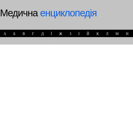
Медична
енциклопедія
А
Б
В
Г
Д
Ї
Ж
З
І
Й
К
Л
М
Н