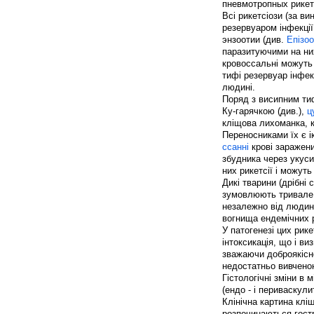
пневмотропных рикетс
Всі рикетсіози (за в
резервуаром інфекції
энзоотии (див.
Епізоо
паразитуючими на них
кровоссальні можуть
тифі резервуар інфек
людині.
Поряд з висипним тиф
Ку-гарячкою (див.),
ц
кліщова лихоманка, 
Переносниками їх є і
ссанні
крові заражени
збудника через укуси
них рикетсії і можут
Дикі тварини (дрібні
зумовлюють тривале і
незалежно від людин
вогнища ендемічних р
У патогенезі цих рике
інтоксикація, що і ви
зважаючи доброякісно
недостатньо вивчено
Гістологічні зміни в
(ендо - і периваскули
Клінічна картина клі
розпочинаються гост