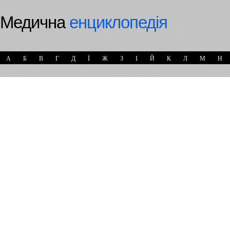
Медична
енциклопедія
А
Б
В
Г
Д
Ї
Ж
З
І
Й
К
Л
М
Н