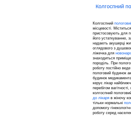
Колгоспний п
Колгоспний
пологови
місцевості. Міститьс
пристосовують для по
його устаткуванню, з
надають акушерці жи
оглядового з душовою
ліжечка для
новонар
знаходиться приміщен
породіль. При полог
роботу постійно веде
пологовий будинок ак
будинок медикамента
керує лікар найближч
перебігом вагітності,
колгоспний пологови
до лікаря
в жіночу ко
тільки нормальні
пол
допомогу гінекологіч
роботу серед населен