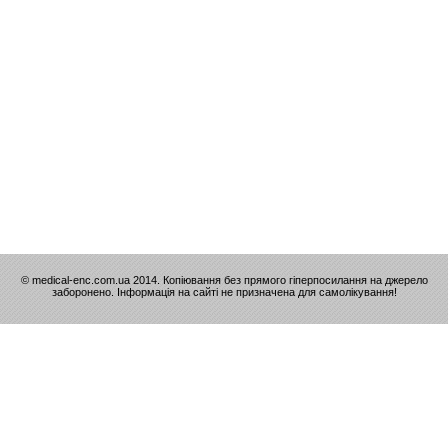
© medical-enc.com.ua 2014. Копіювання без прямого гіперпосилання на джерело
заборонено. Інформація на сайті не призначена для самолікування!