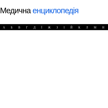
Медична
енциклопедія
А
Б
В
Г
Д
Ї
Ж
З
І
Й
К
Л
М
Н