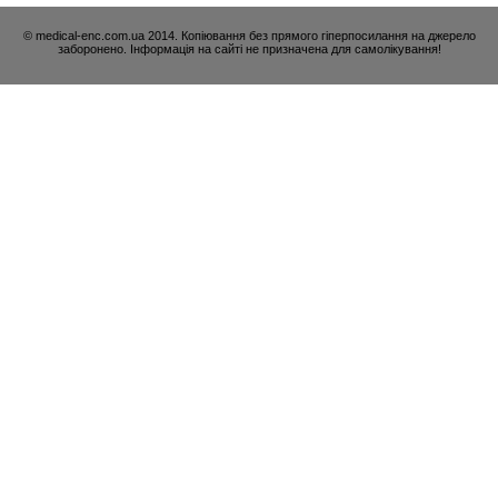
© medical-enc.com.ua 2014. Копіювання без прямого гіперпосилання на джерело
заборонено. Інформація на сайті не призначена для самолікування!