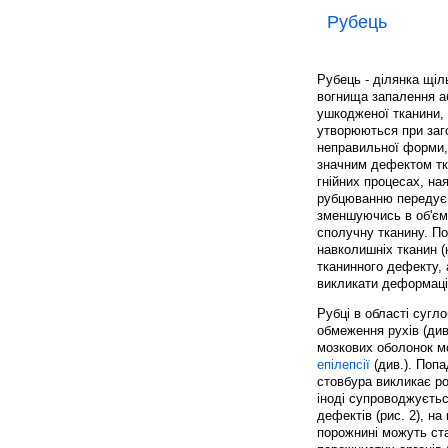
Рубець
Рубець - ділянка щіл
вогнища запалення аб
ушкодженої тканини, р
утворюються при заг
неправильної форми, 
значним дефектом тка
гнійних процесах, ная
рубцюванню передує у
зменшуючись в об'єм
сполучну тканину. По
навколишніх тканин (
тканинного дефекту,
викликати деформацію
Рубці в області сугло
обмеження рухів (див
мозкових оболонок м
епілепсії
(див.). Попа
стовбура викликає ро
іноді супроводжуєтьс
дефектів (рис. 2), на
порожнині можуть ста