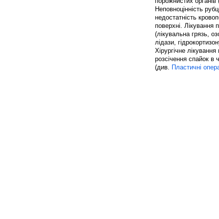
порожнистих органів 
Неповноцінність рубц
недостатність кровоп
поверхні. Лікування 
(лікувальна грязь, оз
лідази, гідрокортизо
Хірургічне лікування 
розсічення спайок в 
(див.
Пластичні опера