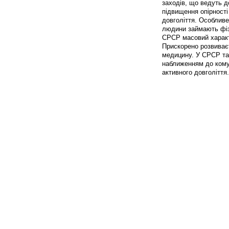
заходів, що ведуть д
підвищення опірності
довголіття. Особливе
людини займають фізк
СРСР масовий харак
Прискорено розвиває
медицину. У СРСР та 
наближенням до комун
активного довголіття.