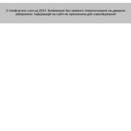
© medical-enc.com.ua 2014. Копіювання без прямого гіперпосилання на джерело
заборонено. Інформація на сайті не призначена для самолікування!