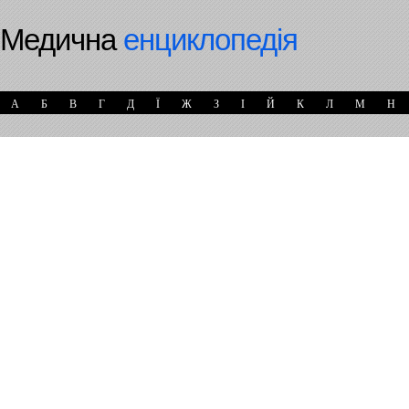
Медична
енциклопедія
А
Б
В
Г
Д
Ї
Ж
З
І
Й
К
Л
М
Н