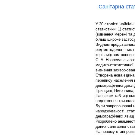
Санітарна ста
У 20 столітті найбіл
статистики: 1) статис
(вивчення мережі та 
більш широке застос
Видним представником
ряд методологічних п
керівництвом основопо
С. А. Новосельського
медико-статистичної р
вивчення захворювано
Створена нова єдина
перепису населення 
демографічних дослід
Принцинг, Німеччина; 
Паевским таблиці см
подовження тривалост
Були запропоновані н
народжуваності, стат
демографічних явищ 
Розроблено анамнести
даних санітарної ста
На новому етапі розв