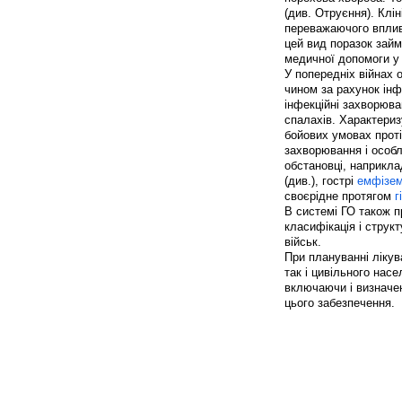
(див. Отруєння). Клі
переважаючого впливу 
цей вид поразок займ
медичної допомоги у
У попередніх війнах 
чином за рахунок інф
інфекційні захворюва
спалахів. Характериз
бойових умовах проті
захворювання і особл
обстановці, наприкл
(див.), гострі
емфізем
своєрідне протягом
г
В системі ГО також п
класифікація і струк
військ.
При плануванні лікув
так і цивільного нас
включаючи і визначен
цього забезпечення.