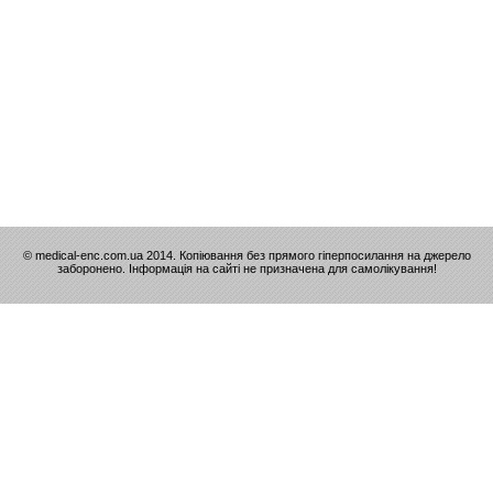
© medical-enc.com.ua 2014. Копіювання без прямого гіперпосилання на джерело
заборонено. Інформація на сайті не призначена для самолікування!