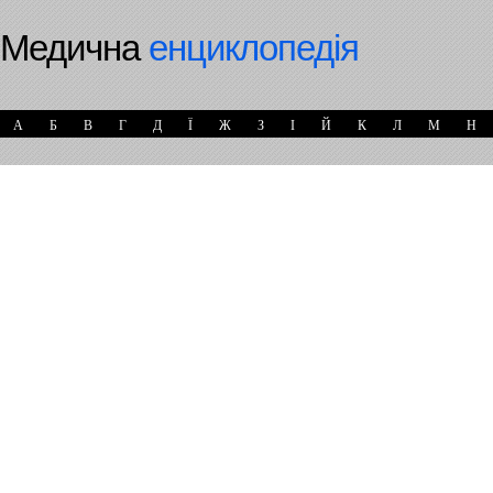
Медична
енциклопедія
А
Б
В
Г
Д
Ї
Ж
З
І
Й
К
Л
М
Н