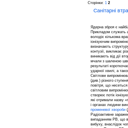
Сторінки:
1
2
Санітарні втра
Ядерна зброя є найбі
Прикладом служать ат
володіє кількома вр
іонізуючим випроміню
визначають структуру
контузії, викликає рі
виникають від дії вто
мчали з шаленою шви
результаті короткоча
ударної хвилі, а так
Світлове випромінюва
(див.) різного ступе
повітря, що несетьс
світловим випроміню
створює потік іонізу
які отримали назву «
і органах людини вин
променевої хвороби
(
Радіоактивне зараже
випаданням РВ, що ви
вибуху, внаслідок чо