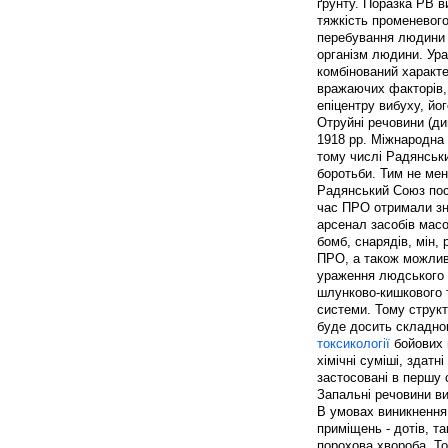
ґрунту. Поразка РВ в
тяжкість променевого
перебування людини 
організм людини. Ура
комбінований характе
вражаючих факторів, 
епіцентру вибуху, йог
Отруйні речовини (д
1918 рр. Міжнародна 
тому числі Радянськ
боротьби. Тим не мен
Радянський Союз посл
час ПРО отримали зна
арсенал засобів мас
бомб, снарядів, мін,
ПРО, а також можлив
ураження людського о
шлунково-кишкового т
системи. Тому структ
буде досить складно
токсикології
бойових п
хімічні суміші, здатн
застосовані в першу 
Запальні речовини ви
В умовах виникнення 
приміщень - дотів, т
порохова хвороба. То