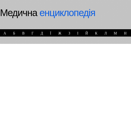
Медична
енциклопедія
А
Б
В
Г
Д
Ї
Ж
З
І
Й
К
Л
М
Н