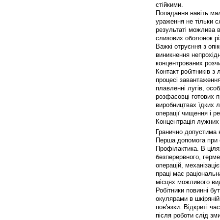
стійкими.
Попадання навіть мал
ураження не тільки с
результаті можлива в
слизових оболонок рі
Важкі отруєння з оп
виникнення непрохід
концентрованих розчи
Контакт робітників з
процесі завантаження
плавленні лугів, особ
розфасовці готових п
виробництвах їдких л
операції чищення і р
Концентрація лужних 
Гранично допустима к
Перша допомога при о
Профілактика. В ціл
безперервного, герме
операцій, механізаці
праці має раціональн
місцях можливого вид
Робітники повинні бу
окулярами в шкіряній
пов'язки. Відкриті ч
після роботи слід з