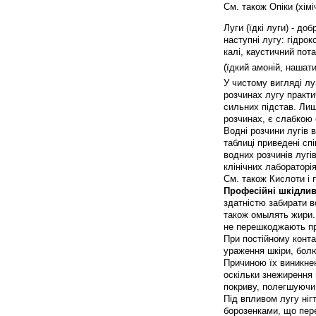
См. також Опіки (хімі
Луги (їдкі луги) - до
наступні лугу: гідрок
калі, каустичний пота
(їдкий амоній, нашат
У чистому вигляді лу
розчинах лугу практи
сильних підстав. Лиш
розчинах, є слабкою 
Водні розчини лугів 
таблиці приведені сп
водних розчинів лугів
клінічних лабораторія
См. також Кислоти і 
Професійні шкідлив
здатністю забирати в
також омылять жири. 
не перешкоджають пр
При постійному контак
ураження шкіри, болю
Причиною їх виникнен
оскільки знежирення 
покриву, полегшуючи 
Під впливом лугу ні
борозенками, що пере