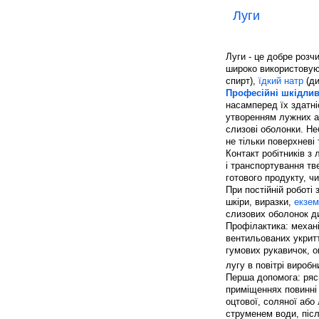
Луги
Луги - це добре розчи
широко використовуют
спирт),
їдкий натр
(ди
Професійні шкідлив
насамперед їх здатні
утворенням лужних ал
слизові оболонки. Не
не тільки поверхневі 
Контакт робітників з
і транспортування тв
готового продукту, чи
При постійній роботі
шкіри, виразки,
екзем
слизових оболонок д
Профілактика: механі
вентильованих укритт
гумових рукавичок, о
лугу в повітрі вироб
Перша допомога: ряс
приміщеннях повинні 
оцтової, соляної або
струменем води, післ