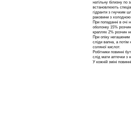
натільну білизну по 
встановлюють спеціал
гідранти з гнучким ш
раковини з холодною
При попаданні в очі 
оболонку 15% розчин
краплях 2% розчин но
При опіку негашеним
сліди вапна, а потім
соляної кислот.
Робітники повинні бу
слід мати аптечки з 
У кожній зміні повин