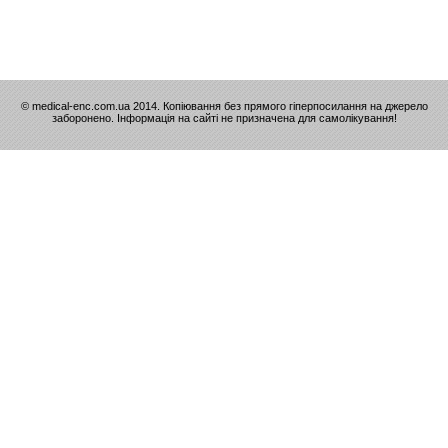
© medical-enc.com.ua 2014. Копіювання без прямого гіперпосилання на джерело
заборонено. Інформація на сайті не призначена для самолікування!