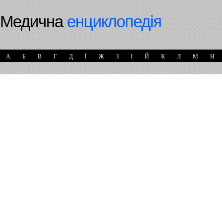
Медична
енциклопедія
А
Б
В
Г
Д
Ї
Ж
З
І
Й
К
Л
М
Н