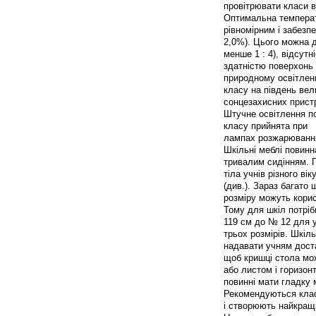
провітрювати класи в
Оптимальна температу
рівномірним і забезп
2,0%). Цього можна 
менше 1 : 4), відсут
здатністю поверхонь 
природному освітленні
класу на південь вел
сонцезахисних пристр
Штучне освітлення по
класу прийнята при
лампах розжарювання
Шкільні меблі повинн
тривалим сидінням. П
тіла учнів різного в
(див.). Зараз багато
розміру можуть корис
Тому для шкіл потрібн
119 см до № 12 для у
трьох розмірів. Шкіль
надавати учням дост
щоб кришці стола мож
або листом і горизон
повинні мати гладку
Рекомендуються класн
і створюють найкращ