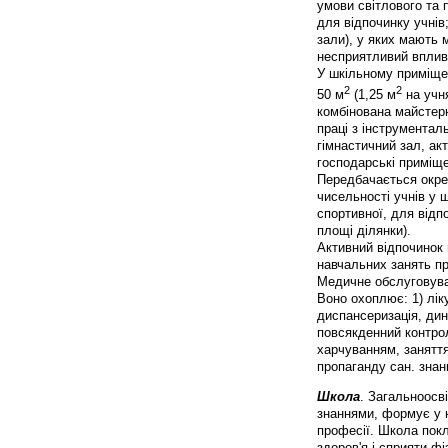
умови світлового та 
для відпочинку учнів
зали), у яких мають 
несприятливий вплив 
У шкільному приміщен
2
2
50 м
(1,25 м
на учня
комбінована майстерн
праці з інструменталь
гімнастичний зал, акт
господарські приміщен
Передбачається окрем
чисельності учнів у 
спортивної, для відп
площі ділянки).
Активний відпочинок 
навчальних занять пр
Медичне обслуговува
Воно охоплює: 1) лік
диспансеризація, дин
повсякденний контрол
харчуванням, заняттям
пропаганду сан. знан
Школа
. Загальноосв
знаннями, формує у н
професії. Школа покл
здоров'я і сприяти ф