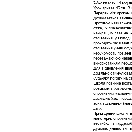
7-8-х класах і 4 годи
Урок триває 45 хв. В
Перерви між уроками (
Дозволяється заміню
Протягом навчального
отже, їх працездатні
найкращим стає на 2-
стомлення; у молодших
проходять зазвичай 
стомлення учнів слу
нерухомості, повинні
переважаючою навант
використанням першо
Для відновлення прац
доцільно стимулювати
будь-яку погоду на св
Школа повинна розта
розміром з розрахунку
спортивний майданчик
дослідна (сад, город,
зона відпочинку (май
двір.
Приміщення школи: нав
майстерні, спортивний
вестибюлі з гардероб
душова, умивальні, в