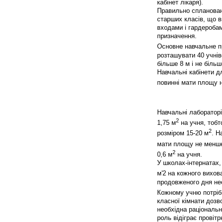
кабінет лікаря).
Правильно сплановане
старших класів, що в
входами і гардероба
призначення.
Основне навчальне п
розташувати 40 учнів
більше 8 м і не біль
Навчальні кабінети д
повинні мати площу 
Навчальні лабораторі
2
1,75 м
на учня, тобт
2
розміром 15-20 м
. Н
мати площу не менш
2
0,6 м
на учня.
У школах-інтернатах,
м'2 на кожного вихова
продовженого дня нео
Кожному учню потрібн
класної кімнати дозв
необхідна раціональн
роль відіграє прові