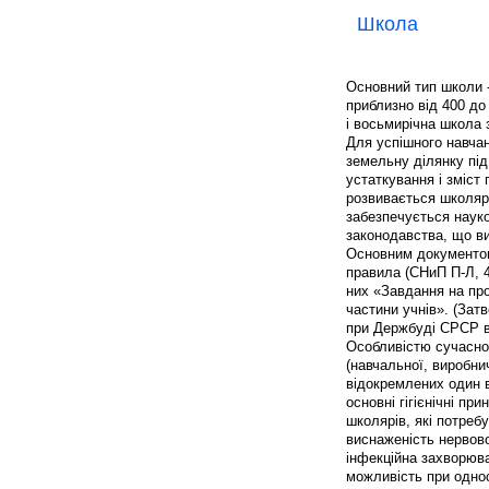
Школа
Основний тип школи -
приблизно від 400 до
і восьмирічна школа з
Для успішного навчан
земельну ділянку під
устаткування і зміст
розвивається школяр
забезпечується науко
законодавства, що ви
Основним документом,
правила (СНиП П-Л, 
них «Завдання на пр
частини учнів». (Зат
при Держбуді СРСР ві
Особливістю сучасног
(навчальної, виробни
відокремлених один в
основні гігієнічні п
школярів, які потреб
виснаженість нервово
інфекційна захворюва
можливість при одно