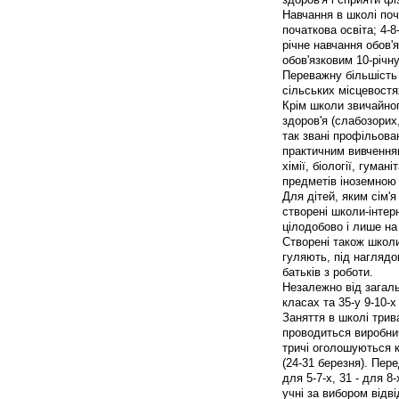
Навчання в школі почи
початкова освіта; 4-8
річне навчання обов
обов'язковим 10-річну
Переважну більшість 
сільських місцевост
Крім школи звичайног
здоров'я (слабозорих
так звані профільова
практичним вивченням
хімії, біології, гум
предметів іноземною
Для дітей, яким сім'
створені школи-інтер
цілодобово і лише на 
Створені також школи
гуляють, під наглядо
батьків з роботи.
Незалежно від загаль
класах та 35-у 9-10-х
Заняття в школі трива
проводиться виробнич
тричі оголошуються ка
(24-31 березня). Пере
для 5-7-х, 31 - для 8-
учні за вибором відв