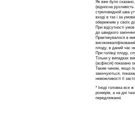
Як вже було сказано,
(відносна рухливість 
стреловидной шва ут
вході в таз і за умов
обережним у своїх ді
При відсутності умов
до швидкого закінчен
Практикувалося в мин
висококваліфікований
плоду, в даний час н
При голівці плоду, с
Тільки у випадках ви
(асфіксія) показано 
Таким чином, якщо п
закінчуються, показа
неможливості її заст
* Іноді головка все 
розмірів, а на дні та
передлежанні.