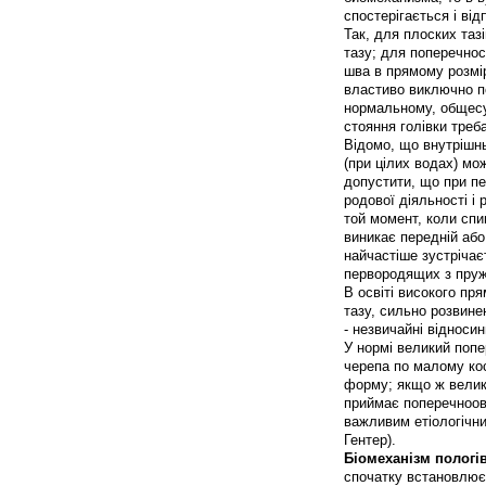
спостерігається і від
Так, для плоских таз
тазу; для поперечнос
шва в прямому розмір
властиво виключно п
нормальному, общесуж
стояння голівки треб
Відомо, що внутрішнь
(при цілих водах) мо
допустити, що при пе
родової діяльності і
той момент, коли спи
виникає передній або
найчастіше зустрічає
первородящих з пруж
В освіті високого пря
тазу, сильно розвинен
- незвичайні відносин
У нормі великий поп
черепа по малому ко
форму; якщо ж велик
приймає поперечноов
важливим етіологічни
Гентер).
Біомеханізм пологі
спочатку встановлюєт