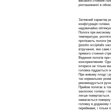
високого стояння гол
розташованої в облас
Затяжний характер ро
конфігурація голівки,
надзвичайно обтяжую
Пологи при високому
температури, розтяг
протікають пологи (я
(positio occipitalis 
втручання, яке саме 
прямого стояння стр
Ведення пологів при
консервативним. Одна
інтереси не тільки м
головка піддається о
При живому плоді і р
таз нормальних розмі
рекомендується ручни
Прийом полягає в том
захоплює голівку і п
легше повертається.
намагається повернут
головку в доданому п
переймами, і тільки п