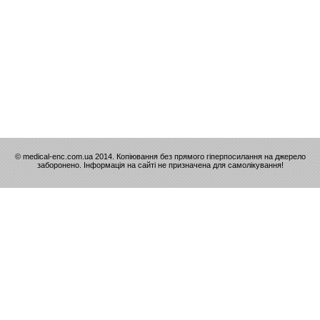
© medical-enc.com.ua 2014. Копіювання без прямого гіперпосилання на джерело
заборонено. Інформація на сайті не призначена для самолікування!