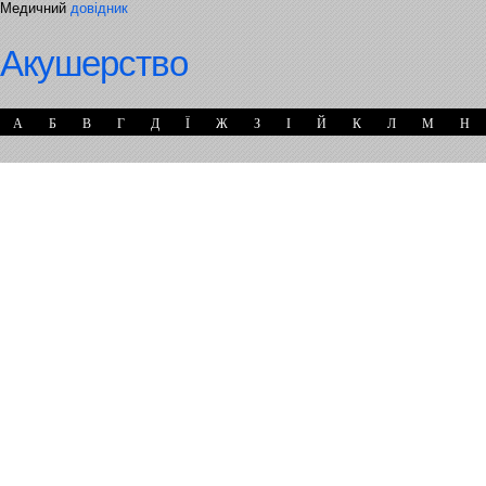
Медичний
довідник
Акушерство
А
Б
В
Г
Д
Ї
Ж
З
І
Й
К
Л
М
Н