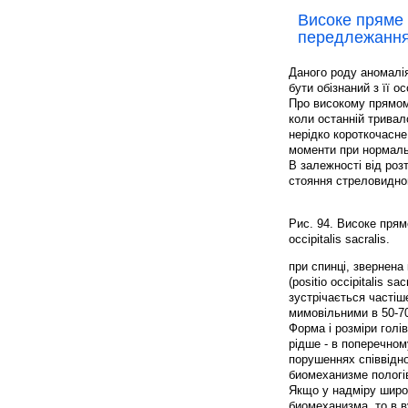
Високе пряме
передлежанн
Даного роду аномалія
бути обізнаний з її 
Про високому прямом
коли останній тривал
нерідко короткочасне
моменти при нормаль
В залежності від роз
стояння стреловидной 
Рис. 94. Високе пряме 
occipitalis sacralis.
при спинці, звернена к
(positio occipitalis 
зустрічається частіш
мимовільними в 50-7
Форма і розміри голі
рідше - в поперечном
порушеннях співвідно
биомеханизме пологі
Якщо у надміру широк
биомеханизма, то в в