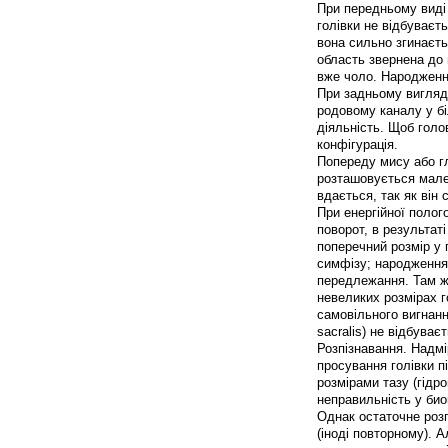
При передньому виді
голівки не відбуваєт
вона сильно згинаєть
область звернена до 
вже чоло. Народження
При задньому вигляд
родовому каналу у б
діяльність. Щоб голо
конфігурація.
Попереду мису або гл
розташовується мале 
вдається, так як він 
При енергійної полог
поворот, в результаті
поперечний розмір у 
симфізу; народження 
передлежання. Там же
невеликих розмірах г
самовільного вигнання
sacralis) не відбува
Розпізнавання. Надмі
просування голівки п
розмірами тазу (гідр
неправильність у би
Однак остаточне розп
(іноді повторному). 