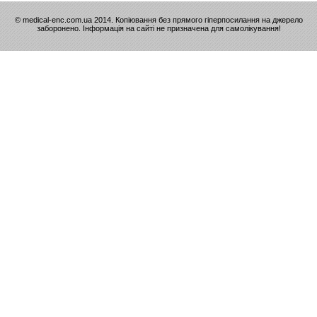
© medical-enc.com.ua 2014. Копіювання без прямого гіперпосилання на джерело
заборонено. Інформація на сайті не призначена для самолікування!