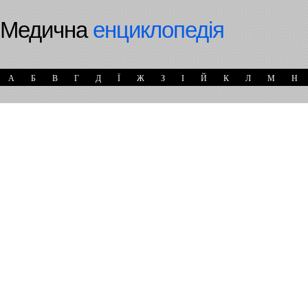
Медична
енциклопедія
А
Б
В
Г
Д
Ї
Ж
З
І
Й
К
Л
М
Н