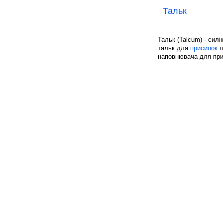
Тальк
Тальк (Talcum) - сил
тальк для
присипок
п
наповнювача для приг