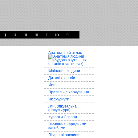
Ц
Ч
Ш
Щ
Е
Ю
Я
Анатомічний атлас
Фізіологія людини
Дитячі хвороби
Йога
Правильне харчування
Як схуднути
ЛФК (лікувальна
фізкультура)
Курорти Європи
Лікування народними
засобами
Лікарські рослини