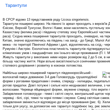
Тарантули
В СРСР відомо 13 представників роду Licosa singoriensis.
Тарантули поширені широко. На півночі їх ареал проходить з верхів'їв Д
Єнісею, Верхній Тунгуски, Волги і Ками; вони населяють пустельну зон
Казахстану (велика раса) і південну степову зону Європейської части
раса). Східна межа поширення тарантулів проходить, очевидно, на тери
Китаю, значно відхиляючись на південь і на захід - до Греції, Малої Азі
межа - по території Північної Африки і далі, відхиляючись на схід,- че
Румунію і Австрію. Екологічна пластичність тарантулів підтверджуєтьс
кліматичних умов і ландшафтних зон їхнього місця проживання (П. І. М
Живуть тарантули у викопаних ними норах розміром від 2 до 5 см, в н
більшу частину життя. Нори вільно висвітлюються сонячними променя
статевого дозрівання і розвитку в коконах потомства.
Найбільш широко поширений тарантул південноросійський -
волохатий павук довжиною 3-4 див Головогрудь грушоподібної
Рис. 6
форми з роговими придатками і очима, спереду - хелицеры, педипальп
ротові придатки. Довгі потужні і сильні ноги неоднакової величини, з 
волосками. Черевце яйцевидної форми, звужене спереду, тіло вкрите 
Забарвлення головогруди - темні і світлі смуги, вентральний щиток чор
черевці - білі, сірі, темні та чорні плями і смужки. Самці світліше само
забарвлення змінюється відповідно до місця проживання (рис. 6). Хел
тільки для укусу, за допомогою них тарантул подрібнює їжу, риє землю