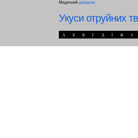
Медичний
довідник
Укуси отруйних т
А
Б
В
Г
Д
Ї
Ж
З