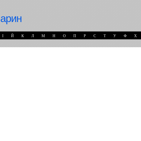
варин
І
Й
К
Л
М
Н
О
П
Р
С
Т
У
Ф
Х