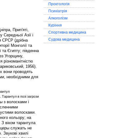
Проктологія
Психіатрія
Алкоголізм
Куріння
ніпра, Прип'яті,
Спортивна медицина
у Середньої Азії і
Судова медицина
ни СРСР (дрібна
торії Монголії та
ї та Єгипту; південна
рез Угорщину,
я різноманітністю
ариковський, 1956).
их вони проводять
ми, необхідними для
. Тарантул в позі загрози
ы з волосками і
численними
густими волосками.
ного кольору; на
к. З віком тарантула
ицеры служать не
. Звукові хвилі