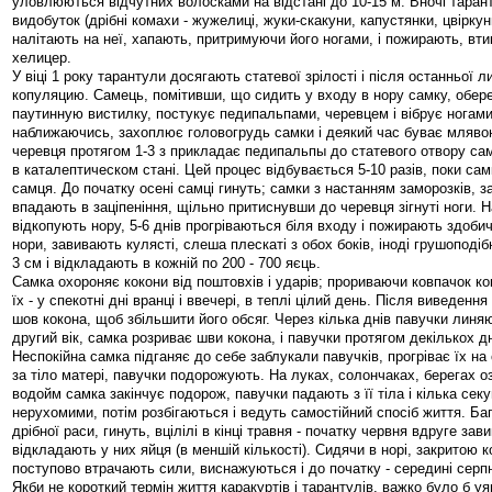
уловлюються відчутних волосками на відстані до 10-15 м. Вночі таран
видобуток (дрібні комахи - жужелиці, жуки-скакуни, капустянки, цвіркун
налітають на неї, хапають, притримуючи його ногами, і пожирають, вти
хелицер.
У віці 1 року тарантули досягають статевої зрілості і після останньої 
копуляцию. Самець, помітивши, що сидить у входу в нору самку, обер
паутинную вистилку, постукує педипальпами, черевцем і вібрує ногам
наближаючись, захоплює головогрудь самки і деякий час буває млявою
черевця протягом 1-3 з прикладає педипальпы до статевого отвору са
в каталептическом стані. Цей процес відбувається 5-10 разів, поки сам
самця. До початку осені самці гинуть; самки з настанням заморозків, з
впадають в заціпеніння, щільно притиснувши до черевця зігнуті ноги. 
відкопують нору, 5-6 днів прогріваються біля входу і пожирають здобич
нори, завивають кулясті, слеша плескаті з обох боків, іноді грушоподіб
3 см і відкладають в кожній по 200 - 700 яєць.
Самка охороняє кокони від поштовхів і ударів; прориваючи ковпачок ко
їх - у спекотні дні вранці і ввечері, в теплі цілий день. Після виведен
шов кокона, щоб збільшити його обсяг. Через кілька днів павучки линя
другий вік, самка розриває шви кокона, і павучки протягом декількох д
Неспокійна самка підганяє до себе заблукали павучків, прогріває їх на
за тіло матері, павучки подорожують. На луках, солончаках, берегах оз
водойм самка закінчує подорож, павучки падають з її тіла і кілька се
нерухомими, потім розбігаються і ведуть самостійний спосіб життя. Ба
дрібної раси, гинуть, вцілілі в кінці травня - початку червня вдруге зави
відкладають у них яйця (в меншій кількості). Сидячи в норі, закритою 
поступово втрачають сили, виснажуються і до початку - середині серпн
Якби не короткий термін життя каракуртів і тарантулів, важко було б у