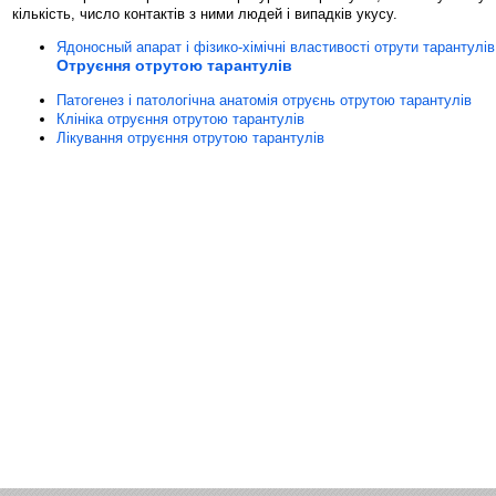
кількість, число контактів з ними людей і випадків укусу.
Ядоносный апарат і фізико-хімічні властивості отрути тарантулів
Отруєння отрутою тарантулів
Патогенез і патологічна анатомія отруєнь отрутою тарантулів
Клініка отруєння отрутою тарантулів
Лікування отруєння отрутою тарантулів