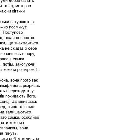
тули добре бачать
и та ін), моторно
каючи кігтики
линьки вступають в
ежно посмикує
и. Поступово
; після поворотів
мки, що знаходиться
ка не скидає з себе
акопавшись в нору,
Навесні самки
, потім, закопуючи
ні кокони розміром 1-
кона, вона прогріває
ня німфи вона розриває
ють і переходять у
нів покидають його.
 сонці. Зачепившись
ер, річок та інших
кунд залишаються
гато самки, особливо
вати кокони і
ковпачком, вони
я гинуть.
явити собі можливу їх