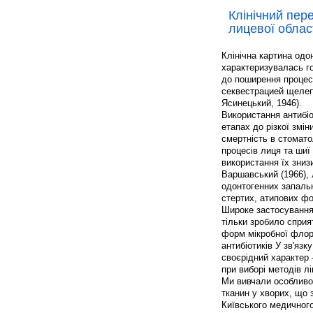
Клінічний пер
лицевої облас
Клінічна картина одо
характеризувалась го
до поширення процесу
секвестрацией щелепн
Ясинецький, 1946).
Використання антибіо
етапах до різкої змін
смертність в стомато
процесів лиця та шиї
використання їх знизи
Варшавський (1966), 
одонтогенних запальн
стертих, атипових ф
Широке застосування 
тільки зробило сприя
форм мікробної флори
антибіотиків У зв'яз
своєрідний характер
при виборі методів л
Ми вивчали особливос
тканин у хворих, що 
Київського медичного