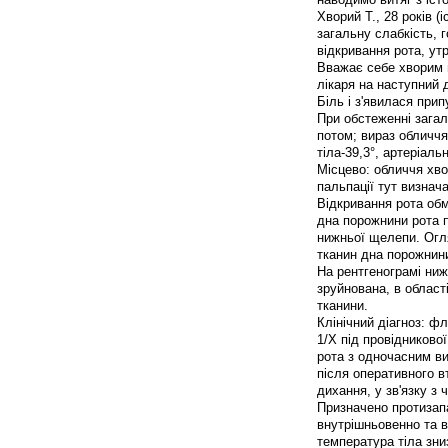
Хворий Т., 28 років (
загальну слабкість, 
відкривання рота, ут
Вважає себе хворим п
лікаря на наступний 
Біль і з'явилася при
При обстеженні загал
потом; вираз обличчя
тіла-39,3°, артеріаль
Місцево: обличчя хво
пальпації тут визнач
Відкривання рота обм
дна порожнини рота п
нижньої щелепи. Огл
тканин дна порожнини 
На рентгенограмі ниж
зруйнована, в області
тканини.
Клінічний діагноз: ф
1/Х під провідниково
рота з одночасним ви
після оперативного в
дихання, у зв'язку з
Призначено протизапа
внутрішньовенно та в
температура тіла зни