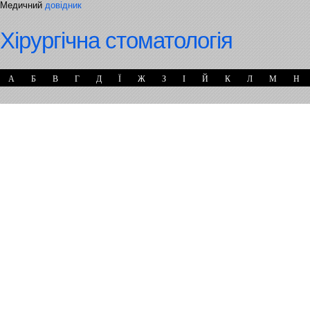
Медичний
довідник
Хірургічна стоматологія
А
Б
В
Г
Д
Ї
Ж
З
І
Й
К
Л
М
Н