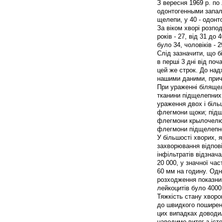
З вересня 1969 р. по
одонтогенными запаль
щелепи, у 40 - одонт
За віком хворі розпо
років - 27, від 31 до 
було 34, чоловіків - 2
Слід зазначити, що 
в перші 3 дні від по
цей же строк. До над
нашими даними, прич
При ураженні біляще
тканини підщелепних 
ураження двох і біль
флегмони щоки; підщ
флегмони крылочелюс
флегмони підщелепно
У більшості хворих, я
захворювання відпові
інфільтратів відзнач
20 000, у значної ча
60 мм на годину. Одн
розходження показник
лейкоцитів було 4000
Тяжкість стану хвор
до швидкого поширенн
цих випадках доводил
наводимо витяг з істо