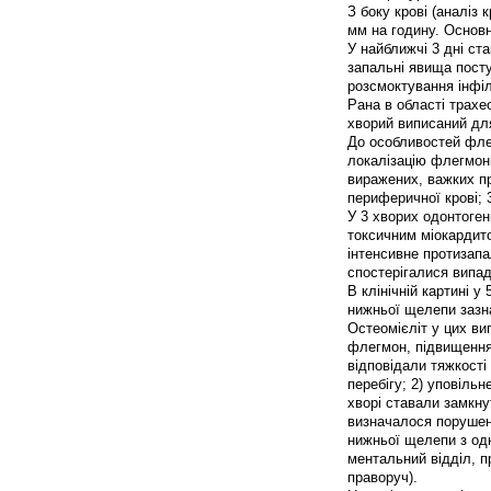
З боку крові (аналіз 
мм на годину. Основн
У найближчі 3 дні ст
запальні явища посту
розсмоктування інфіл
Рана в області трахе
хворий виписаний дл
До особливостей флег
локалізацію флегмони
виражених, важких пр
периферичної крові; 
У 3 хворих одонтоген
токсичним міокардит
інтенсивне протизап
спостерігалися випад
В клінічній картині 
нижньої щелепи зазн
Остеомієліт у цих ви
флегмон, підвищенням
відповідали тяжкості 
перебігу; 2) уповільне
хворі ставали замкну
визначалося порушення
нижньої щелепи з одн
ментальний відділ, пр
праворуч).