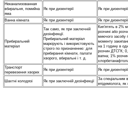
Неканализованная
вбиральня, помийна
Як при дизентерії
Як при дизентері
яма
Ванна кімната
Як при дизентерії
Як при дизентері
Кип'ятять в 2% 
Так само, як при заключній
розчині або розч
дезінфекції.
миючого засобу п
Прибиральний матеріал
Прибиральний
моменту закипан
маркірують і використовують
матеріал
на 1 годину в оди
строго по призначенню: для
розчин ДТСГК; 0
прибирання кімнати, палати
вапна; 1% розчин
хворого, вбиральні і т. д.
хлорбетанафтола
Транспорт
Як при дизентерії
Як при дизентері
перевезення хворих
За спеціальним 
Шахтні колодязі
Як при заключній дезінфекції
епідеміолога, як 