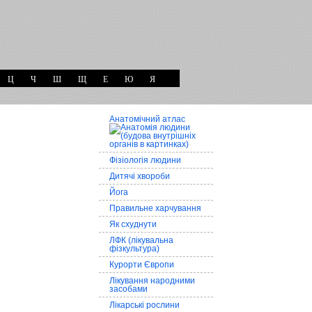
Ц
Ч
Ш
Щ
Е
Ю
Я
Анатомічний атлас
Фізіологія людини
Дитячі хвороби
Йога
Правильне харчування
Як схуднути
ЛФК (лікувальна
фізкультура)
Курорти Європи
Лікування народними
засобами
Лікарські рослини