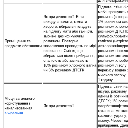
для знезараженн
Підлога, стіни бі
меблі зрошують 
Як при дизентерії. Біля
розчинів (з розра
виходу з палати, кімнати
1% розчином хло
хворого, вбиральні кладуть
розчином хлорно
на підлогу мати або ганчір'я,
розчином ДТСГК;
змочені дезінфікуючим
сульфохлорантин
Приміщення та
розчином. Повторне
калієвої (натрієво
предмети обстановки
зволоження проводять по мірі
дихлорізоціануро
висихання. Сміття, що
розчином гіпохло
збирається після прибирання,
розчином метало
спалюють або заливають
розчином хлорб
10% розчином хлорного вапна
розчином лізолу
чи 5% розчином ДТСГК
перекису водню 
миючого засобу. 
1 годину.
Підлога, стіни на
пісуар, раковин
одним із розчині
Місця загального
ДТСГК; 1% розчи
користування і
Як при дизентерії
хлорбетанафтола
канализованная
катапина, метало
вбиральня
кислого гудрону
лізолу. Через го
прибирання. Далі