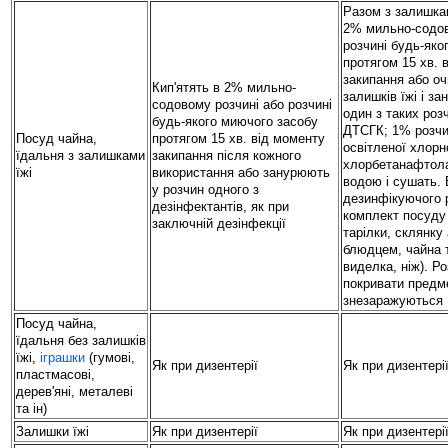
Разом з залишкам
2% мильно-содов
розчині будь-яко
протягом 15 хв. 
закипання або о
Кип'ятять в 2% мильно-
залишків їжі і за
содовому розчині або розчині
один з таких роз
будь-якого миючого засобу
ДТСГК; 1% розчи
Посуд чайна,
протягом 15 хв. від моменту
освітленої хлорн
їдальня з залишками
закипання після кожного
хлорбетанафтола
їжі
використання або занурюють
водою і сушать.
у розчин одного з
дезинфікуючого 
дезінфектантів, як при
комплект посуду 
заключній дезінфекції
тарілки, склянку
блюдцем, чайна 
виделка, ніж). Р
покривати предм
знезаражуються
Посуд чайна,
їдальня без залишків
їжі,
іграшки
(гумові,
Як при дизентерії
Як при дизентері
пластмасові,
дерев'яні, металеві
та ін)
Залишки їжі
Як при дизентерії
Як при дизентері