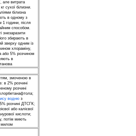
ї, але витрата
 кг сухої білизни.
ліями білизна
ють в одному з
м 1 години, після
чайним способом.
і знезаразити
 його збирають в
й зверху одним із
чином хлораміну,
а або 5% розчином
ляють в
станова
ї
тям, змоченою в
в: в 2% розчині
леному розчині
 хлорбетанафтола;
кису водню
з
5% розчині ДТСГК;
ієвої або калієвої
анурової кислоти;
у, потім миють
 милом