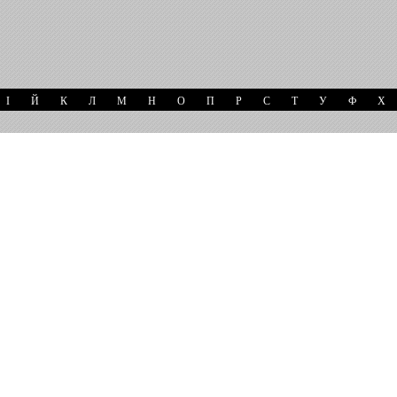
І
Й
К
Л
М
Н
О
П
Р
С
Т
У
Ф
Х