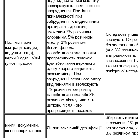
подкладной клейонкою, яку
знезаражують після кожного
забруднення. Постільні
приналежності при
забрудненні їх виділеннями
протирають дрантям,
змоченим 2% розчином
Складають у мішк
хлораміну, 5% розчином
зрошують 1% роз
Постільні речі
лізолу, 1% розчином
бензилфенола а
(матраци, ковдри,
бензилфенола,
(або 3% розчином
подушки тощо),
хлорбетанафтола, а потім
відправляють дл
верхній одяг і м'які
пропрасовують праскою.
знезараження. Ви
гумові іграшки
Для зберігання верхнього
тканин знезаражу
одягу хворого виділяють
повітряної мето
окреме місце. При
забрудненні верхнього одягу
виділеннями її зволожують
1% розчином хлораміну,
хлорбетанафтола або 3%
розчином лізолу, чистять
щіткою, після чого
пропрасовують праскою
Збирають в мішк
із розчинів: 1% 
Книги, документи,
Як при заключній дезінфекції
бензилфенола, х
цінні папери та інше
3% розчином ліз