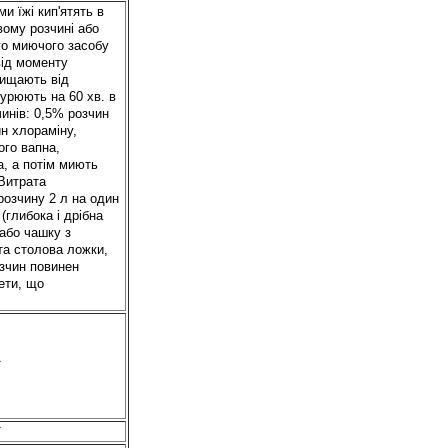
и їжі кип'ятять в
ому розчині або
го миючого засобу
від моменту
чищають від
нурюють на 60 хв. в
чинів: 0,5% розчин
н хлораміну,
ого вапна,
, а потім миють
 Витрата
розчину 2 л на один
(глибока і дрібна
 або чашку з
та столова ложки,
озчин повинен
ети, що
ї
ї