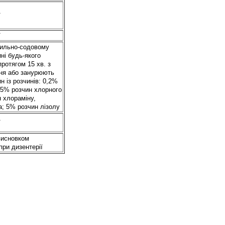
ї
ї
мильно-содовому
ині будь-якого
ротягом 15 хв. з
ня або занурюють
н із розчинів: 0,2%
,5% розчин хлорного
 хлораміну,
; 5% розчин лізолу
ї
висновком
при дизентерії