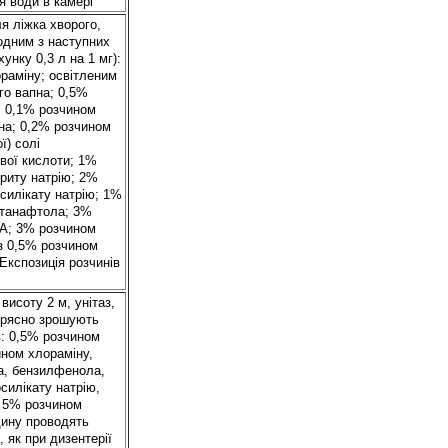
я води в камері
ля ліжка хворого,
одним з наступних
хунку 0,3 л на 1 мг):
раміну; освітленим
го вапна; 0,5%
 0,1% розчином
а; 0,2% розчином
ї) солі
вої кислоти; 1%
риту натрію; 2%
силікату натрію; 1%
етанафтола; 3%
 А; 3% розчином
з 0,5% розчином
Експозиція розчинів
 висоту 2 м, унітаз,
у рясно зрошують
в: 0,5% розчином
ном хлораміну,
, бензилфенола,
силікату натрію,
; 5% розчином
дину проводять
, як при дизентерії