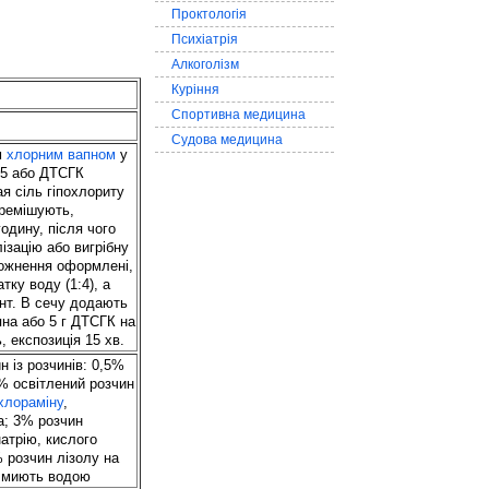
Проктологія
Психіатрія
Алкоголізм
Куріння
Спортивна медицина
Судова медицина
м
хлорним вапном
у
:5 або ДТСГК
я сіль гіпохлориту
еремішують,
одину, після чого
ізацію або вигрібну
ожнення оформлені,
тку воду (1:4), а
нт. В сечу додають
пна або 5 г ДТСГК на
, експозиція 15 хв.
 із розчинів: 0,5%
% освітлений розчин
хлораміну
,
; 3% розчин
атрію, кислого
 розчин лізолу на
о миють водою