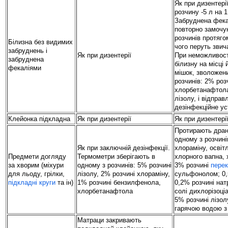
Як при дизентері
розчину -5 л на 1
Забруднена фека
повторно замочу
розчинів протяго
Білизна без видимих
чого перуть зви
забруднень і
Як при дизентерії
При неможливост
забруднена
білизну на місці
фекаліями
мішок, зволожени
розчинів: 2% роз
хлорбетанафтол
лізолу, і відправ
дезінфекційне у
Клейонка підкладна
Як при дизентерії
Як при дизентері
Протирають дран
одному з розчині
Як при заключній дезінфекції.
хлораміну, освіт
Предмети догляду
Термометри зберігають в
хлорного вапна,
за хворим (міхури
одному з розчинів: 5% розчині
3% розчині
пере
для льоду, грілки,
лізолу, 2% розчині хлораміну,
сульфонолом; 0,
підкладні круги
та ін)
1% розчині бензилфенола,
0,2% розчині натр
хлорбетанафтола
солі дихлорізоці
5% розчині лізол
гарячою водою з
Матраци закривають