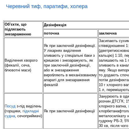
Черевний тиф, паратифи, холера
Об'єкти, що
Дезінфекція
підлягають
поточна
заключна
знезараженню
Засипають сухи
Як при заключній дезінфекції.
співвідношенні 1
У лікарнях виділення
(дветретиосновна
зливають у спеціальні баки з
кальцію) 1:10, п
Виділення хворого
кришкою і знезаражують, як
залишають на 1 г
(фекалії, сеча,
при заключній дезінфекції,
зливають в канал
блювотні маси)
або ж знезараження
яму. Якщо випор
виробляють в механізованому
то додають споча
апараті для знезараження
потім дезінфекта
фекалій
10 г хлорного ва
1 л, перемішують
Занурюють в один
розчин ДТСГК; 1
Посуд
з-під виділень
хлорного вапна,
(горщики,
підкладні
Як при заключній дезінфекції
хлорбетанафтола
судна
, сечоприймачі)
металосилікату н
гудрону РБ-3; 5%
30 хв, після чог