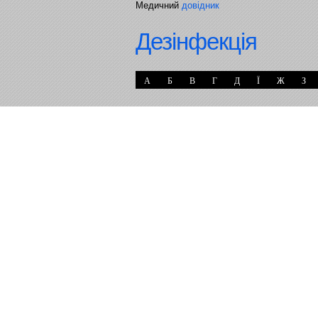
Медичний
довідник
Дезінфекція
А
Б
В
Г
Д
Ї
Ж
З