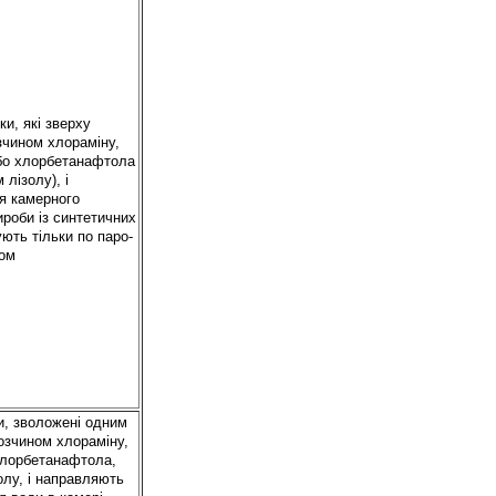
и, які зверху
чином хлораміну,
бо хлорбетанафтола
 лізолу), і
я камерного
роби із синтетичних
ють тільки по паро-
дом
и, зволожені одним
розчином хлораміну,
лорбетанафтола,
олу, і направляють