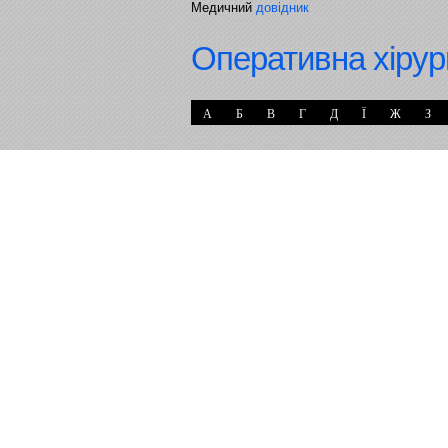
Медичний
довідник
Оперативна хірур
А
Б
В
Г
Д
Ї
Ж
З