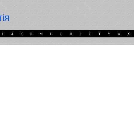
гія
І
Й
К
Л
М
Н
О
П
Р
С
Т
У
Ф
Х