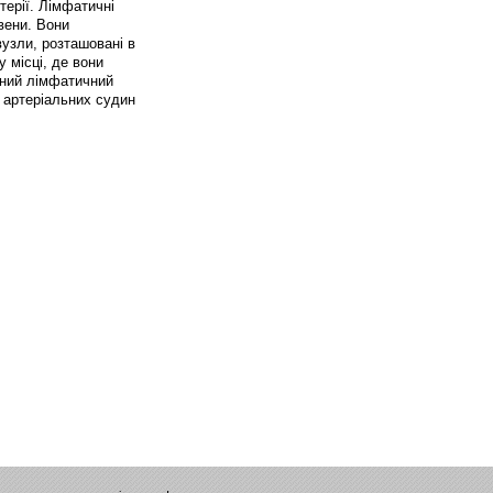
терії. Лімфатичні
вени. Вони
узли, розташовані в
 місці, де вони
вний лімфатичний
у артеріальних судин