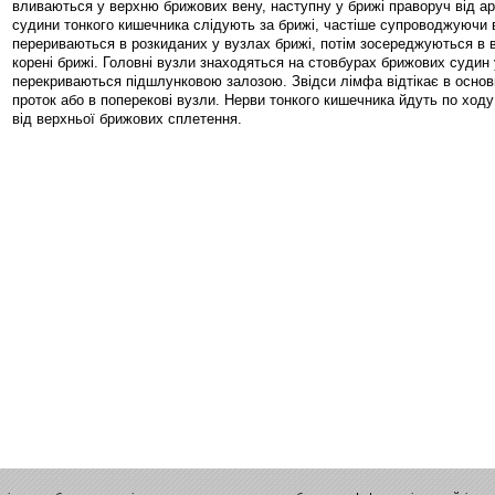
вливаються у верхню брижових вену, наступну у брижі праворуч від ар
судини тонкого кишечника слідують за брижі, частіше супроводжуючи 
перериваються в розкиданих у вузлах брижі, потім зосереджуються в в
корені брижі. Головні вузли знаходяться на стовбурах брижових судин у
перекриваються підшлунковою залозою. Звідси лімфа відтікає в осно
проток або в поперекові вузли. Нерви тонкого кишечника йдуть по ход
від верхньої брижових сплетення.