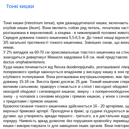
Тонкі кишки
Тонкі кишки (intestinum tenue), крім дванадцятипалої кишки, включають х
клубові кишки (ileum). Вони являють собою ряд петель, початкова част
розташована в верхнелевой, а кінцева - в нижнеправой половині живот
Середня довжина тонкого кишечника 5,5-6,5 м. До тонкої кишці відносят
3/5 загальної протяжності тонкого кишечника. Зовнішніх ознак, що виз
немає.
У 2% випадків на 60-70 см проксимальніше товстого кишечника на стін
знаходиться дивертикул Меккеля завдовжки 6-8 см, який представляє
ductus omphaloenteriens.
Худа кишка починається від flexura duodenojejunalis, розташованої лівор
поперекового хребця закінчується впадінням у висхідну кишку в зоні п
клубового зчленування. Вона розташована внутрішньочеревно, має бри
довжину 15-18 см. Висота брижі досягає 25 див. Тонкий кишечник спе
великим сальником, праворуч стикається зі сліпої і висхідної ободової
низхідній ободової і сигмовидної кишкою, зверху - з поперечноободочно
знизу - у чоловіків з сечовим міхуром і прямою кишкою, у жінок з сеч
з придатками і прямою кишкою.
Кровопостачання тонкого кишечника здійснюється 16 - 20 артеріями, щ
верхньої брижової артерії. Проходячи в брижі, ці судини з'єднуються 
дугами, що утворюють аркади першого - третього, а в дистальних відді
порядку. Наявність аркад дозволяє без порушення кровообігу переміща
кишки і використовувати їх для заміщення інших органів. Вени повторю