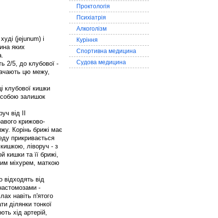
Проктологія
Психіатрія
Алкоголізм
уді (jejunum) і
Куріння
ина яких
Спортивна медицина
а.
Судова медицина
ь 2/5, до клубової -
начають цю межу,
ці клубової кишки
 собою залишок
уч від II
равого крижово-
жу. Корінь брижі має
реду прикривається
 кишкою, ліворуч - з
й кишки та її брижі,
овим міхурем, маткою
о відходять від
анастомозами -
лах навіть п'ятого
ти ділянки тонкої
ють хід артерій,