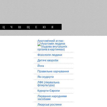
Ц
Ч
Ш
Щ
Е
Ю
Я
Анатомічний атлас
Фізіологія людини
Дитячі хвороби
Йога
Правильне харчування
Як схуднути
ЛФК (лікувальна
фізкультура)
Курорти Європи
Лікування народними
засобами
Лікарські рослини